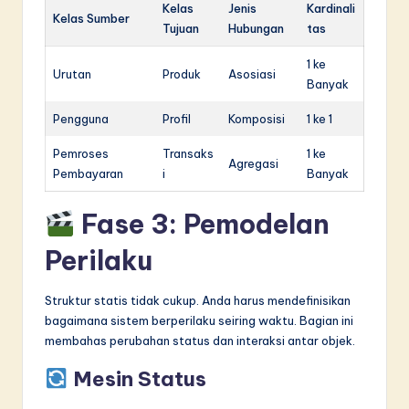
Kelas
Jenis
Kardinali
Kelas Sumber
Tujuan
Hubungan
tas
1 ke
Urutan
Produk
Asosiasi
Banyak
Pengguna
Profil
Komposisi
1 ke 1
Pemroses
Transaks
1 ke
Agregasi
Pembayaran
i
Banyak
Fase 3: Pemodelan
Perilaku
Struktur statis tidak cukup. Anda harus mendefinisikan
bagaimana sistem berperilaku seiring waktu. Bagian ini
membahas perubahan status dan interaksi antar objek.
Mesin Status