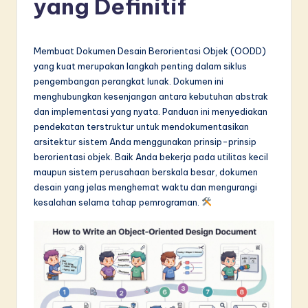
yang Definitif
d
o
n
Membuat Dokumen Desain Berorientasi Objek (OODD)
yang kuat merupakan langkah penting dalam siklus
e
pengembangan perangkat lunak. Dokumen ini
si
menghubungkan kesenjangan antara kebutuhan abstrak
dan implementasi yang nyata. Panduan ini menyediakan
a
pendekatan terstruktur untuk mendokumentasikan
n
arsitektur sistem Anda menggunakan prinsip-prinsip
berorientasi objek. Baik Anda bekerja pada utilitas kecil
-
maupun sistem perusahaan berskala besar, dokumen
L
desain yang jelas menghemat waktu dan mengurangi
kesalahan selama tahap pemrograman.
a
t
e
s
t