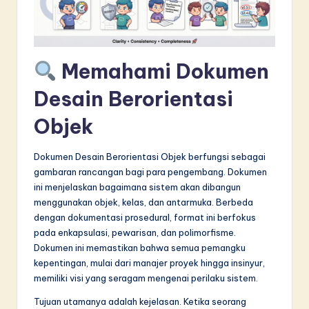
in
A
I
Memahami Dokumen
&
Desain Berorientasi
S
Objek
o
f
Dokumen Desain Berorientasi Objek berfungsi sebagai
gambaran rancangan bagi para pengembang. Dokumen
t
ini menjelaskan bagaimana sistem akan dibangun
w
menggunakan objek, kelas, dan antarmuka. Berbeda
dengan dokumentasi prosedural, format ini berfokus
a
pada enkapsulasi, pewarisan, dan polimorfisme.
r
Dokumen ini memastikan bahwa semua pemangku
kepentingan, mulai dari manajer proyek hingga insinyur,
e
memiliki visi yang seragam mengenai perilaku sistem.
I
Tujuan utamanya adalah kejelasan. Ketika seorang