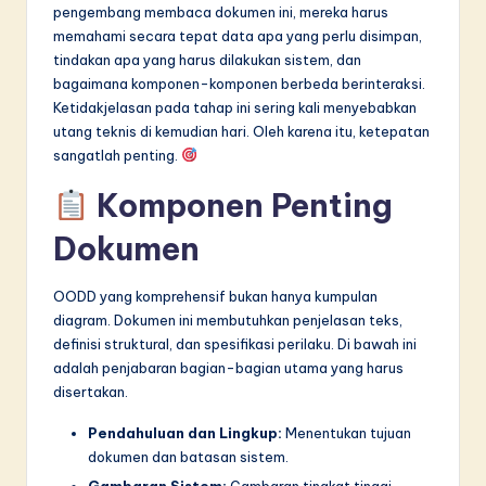
n
pengembang membaca dokumen ini, mereka harus
memahami secara tepat data apa yang perlu disimpan,
n
tindakan apa yang harus dilakukan sistem, dan
o
bagaimana komponen-komponen berbeda berinteraksi.
Ketidakjelasan pada tahap ini sering kali menyebabkan
v
utang teknis di kemudian hari. Oleh karena itu, ketepatan
a
sangatlah penting.
ti
Komponen Penting
o
Dokumen
n
OODD yang komprehensif bukan hanya kumpulan
diagram. Dokumen ini membutuhkan penjelasan teks,
definisi struktural, dan spesifikasi perilaku. Di bawah ini
adalah penjabaran bagian-bagian utama yang harus
disertakan.
Pendahuluan dan Lingkup:
Menentukan tujuan
dokumen dan batasan sistem.
Gambaran Sistem:
Gambaran tingkat tinggi