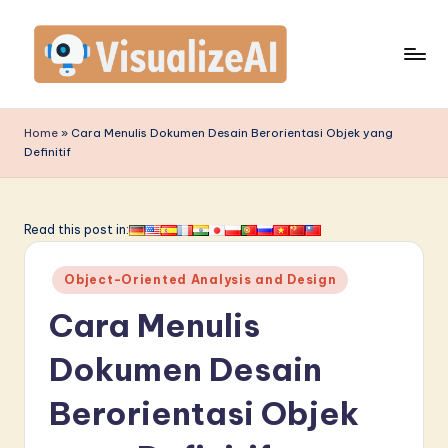
Skip
to
content
V
is
Home
»
Cara Menulis Dokumen Desain Berorientasi Objek yang
Definitif
u
a
li
Read this post in:
z
Posted
Object-Oriented Analysis and Design
e
in
Cara Menulis
A
I
Dokumen Desain
I
Berorientasi Objek
n