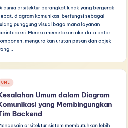
Di dunia arsitektur perangkat lunak yang bergerak
cepat, diagram komunikasi berfungsi sebagai
tulang punggung visual bagaimana layanan
berinteraksi. Mereka memetakan alur data antar
komponen, menguraikan urutan pesan dan objek
yang…
Posted
UML
n
Kesalahan Umum dalam Diagram
Komunikasi yang Membingungkan
Tim Backend
Mendesain arsitektur sistem membutuhkan lebih