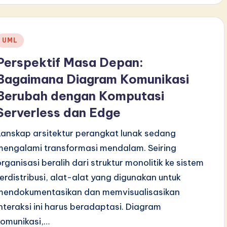
Posted
UML
n
Perspektif Masa Depan:
Bagaimana Diagram Komunikasi
Berubah dengan Komputasi
Serverless dan Edge
Lanskap arsitektur perangkat lunak sedang
mengalami transformasi mendalam. Seiring
organisasi beralih dari struktur monolitik ke sistem
terdistribusi, alat-alat yang digunakan untuk
mendokumentasikan dan memvisualisasikan
interaksi ini harus beradaptasi. Diagram
komunikasi,…