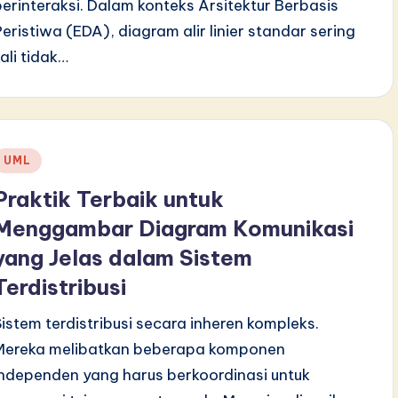
berinteraksi. Dalam konteks Arsitektur Berbasis
Peristiwa (EDA), diagram alir linier standar sering
kali tidak…
Posted
UML
n
Praktik Terbaik untuk
Menggambar Diagram Komunikasi
yang Jelas dalam Sistem
Terdistribusi
Sistem terdistribusi secara inheren kompleks.
Mereka melibatkan beberapa komponen
independen yang harus berkoordinasi untuk