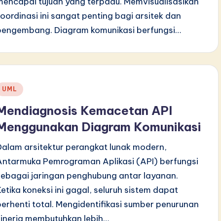
mencapai tujuan yang terpadu. Memvisualisasikan
koordinasi ini sangat penting bagi arsitek dan
pengembang. Diagram komunikasi berfungsi…
Posted
UML
n
Mendiagnosis Kemacetan API
Menggunakan Diagram Komunikasi
Dalam arsitektur perangkat lunak modern,
Antarmuka Pemrograman Aplikasi (API) berfungsi
sebagai jaringan penghubung antar layanan.
Ketika koneksi ini gagal, seluruh sistem dapat
berhenti total. Mengidentifikasi sumber penurunan
kinerja membutuhkan lebih…