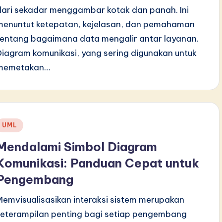
dari sekadar menggambar kotak dan panah. Ini
menuntut ketepatan, kejelasan, dan pemahaman
tentang bagaimana data mengalir antar layanan.
Diagram komunikasi, yang sering digunakan untuk
memetakan…
Posted
UML
n
Mendalami Simbol Diagram
Komunikasi: Panduan Cepat untuk
Pengembang
Memvisualisasikan interaksi sistem merupakan
keterampilan penting bagi setiap pengembang