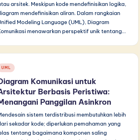
atau arsitek. Meskipun kode mendefinisikan logika,
diagram mendefinisikan aliran. Dalam rangkaian
Unified Modeling Language (UML), Diagram
Komunikasi menawarkan perspektif unik tentang…
Posted
UML
n
Diagram Komunikasi untuk
Arsitektur Berbasis Peristiwa:
Menangani Panggilan Asinkron
Mendesain sistem terdistribusi membutuhkan lebih
dari sekadar kode; diperlukan pemahaman yang
jelas tentang bagaimana komponen saling