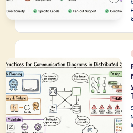
v
a
ti
o
n
i