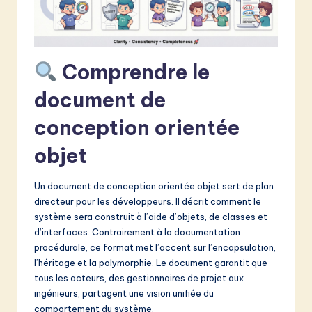
&
S
o
Comprendre le
f
document de
t
conception orientée
w
objet
a
r
Un document de conception orientée objet sert de plan
e
directeur pour les développeurs. Il décrit comment le
système sera construit à l’aide d’objets, de classes et
I
d’interfaces. Contrairement à la documentation
n
procédurale, ce format met l’accent sur l’encapsulation,
l’héritage et la polymorphie. Le document garantit que
n
tous les acteurs, des gestionnaires de projet aux
o
ingénieurs, partagent une vision unifiée du
comportement du système.