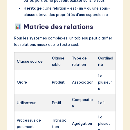
où les parties ne peuvent exister sans le tout.
Héritage :
Une relation « est-un » où une sous-
classe dérive des propriétés d’une superclasse.
Matrice des relations
Pour les systèmes complexes, un tableau peut clarifier
les relations mieux que le texte seul.
Classe
Type de
Cardinal
Classe source
cible
relation
ité
1 à
Ordre
Produit
Association
plusieur
s
Compositio
Utilisateur
Profil
1 à 1
n
1 à
Processus de
Transac
Agrégation
plusieur
paiement
tion
s