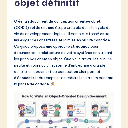
objet définitif
e
n
c
Créer un document de conception orientée objet
(OODD) solide est une étape cruciale dans le cycle de
h
vie du développement logiciel. Il comble le fossé entre
-
les exigences abstraites et la mise en œuvre concrète.
Ce guide propose une approche structurée pour
L
documenter l’architecture de votre système en utilisant
a
les principes orientés objet. Que vous travailliez sur une
petite utilitaire ou un système d’entreprise à grande
t
échelle, un document de conception clair permet
e
d’économiser du temps et de réduire les erreurs pendant
la phase de codage.
s
t
in
A
I