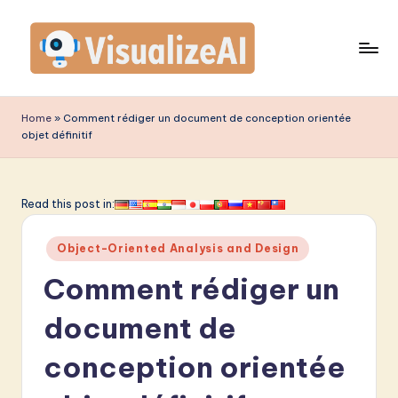
Skip
to
content
V
is
Home
»
Comment rédiger un document de conception orientée
objet définitif
u
a
li
Read this post in:
z
Posted
Object-Oriented Analysis and Design
e
in
Comment rédiger un
A
I
document de
F
conception orientée
r