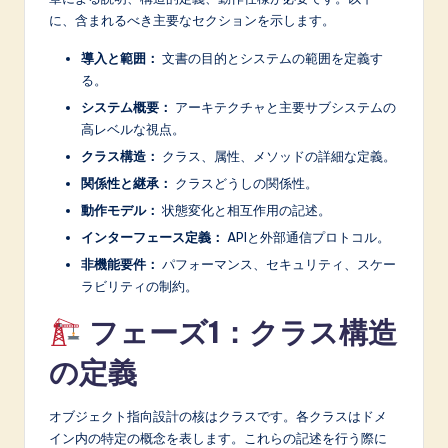
n
に、含まれるべき主要なセクションを示します。
o
導入と範囲：
文書の目的とシステムの範囲を定義す
v
る。
a
システム概要：
アーキテクチャと主要サブシステムの
高レベルな視点。
ti
クラス構造：
クラス、属性、メソッドの詳細な定義。
o
関係性と継承：
クラスどうしの関係性。
n
動作モデル：
状態変化と相互作用の記述。
インターフェース定義：
APIと外部通信プロトコル。
非機能要件：
パフォーマンス、セキュリティ、スケー
ラビリティの制約。
フェーズ1：クラス構造
の定義
オブジェクト指向設計の核はクラスです。各クラスはドメ
イン内の特定の概念を表します。これらの記述を行う際に