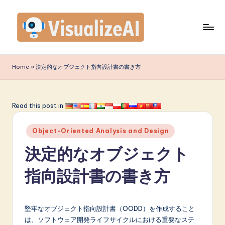
Skip
to
content
V
is
Home
»
決定的なオブジェクト指向設計書の書き方
u
a
Read this post in:
li
Posted
z
Object-Oriented Analysis and Design
in
e
決定的なオブジェクト
A
指向設計書の書き方
I
J
堅牢なオブジェクト指向設計書（OODD）を作成すること
a
は、ソフトウェア開発ライフサイクルにおける重要なステ