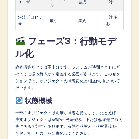
ユーザー
合成
1 対 1
ル
決済プロセッ
1 対 多
取引
集約
サ
数
フェーズ3：行動モデ
ル化
静的構造だけでは不十分です。システムが時間とともにど
のように振る舞うかを定義する必要があります。このセク
ションでは、オブジェクトの状態変化と相互作用について
扱います。
状態機械
一部のオブジェクトは明確な状態を持ちます。たとえば、
注文
オブジェクトは
保留中
,
発送済み
、または
配達完了
の状
態にある可能性があります。有効な状態と、状態遷移を引
き起こすトリガーを文書化してください。