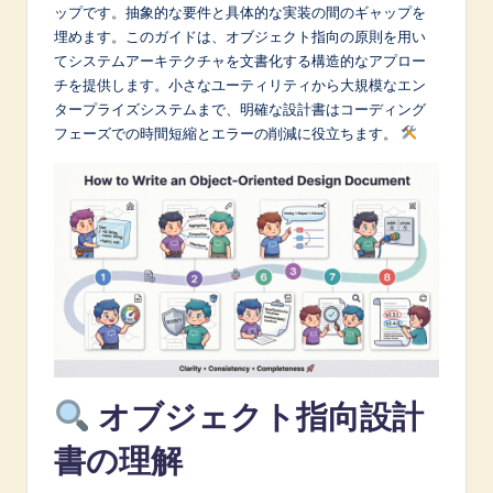
p
ップです。抽象的な要件と具体的な実装の間のギャップを
埋めます。このガイドは、オブジェクト指向の原則を用い
a
てシステムアーキテクチャを文書化する構造的なアプロー
n
チを提供します。小さなユーティリティから大規模なエン
タープライズシステムまで、明確な設計書はコーディング
e
フェーズでの時間短縮とエラーの削減に役立ちます。
s
e
-
L
a
t
e
オブジェクト指向設計
s
t
書の理解
in