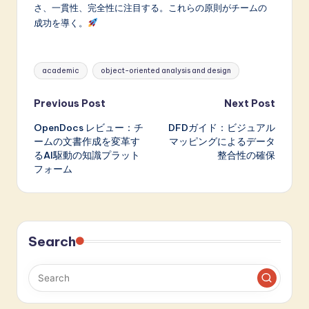
さ、一貫性、完全性に注目する。これらの原則がチームの
成功を導く。
Tags:
academic
object-oriented analysis and design
Post
Previous Post
Next Post
OpenDocs レビュー：チ
DFDガイド：ビジュアル
navigation
ームの文書作成を変革す
マッピングによるデータ
るAI駆動の知識プラット
整合性の確保
フォーム
Search