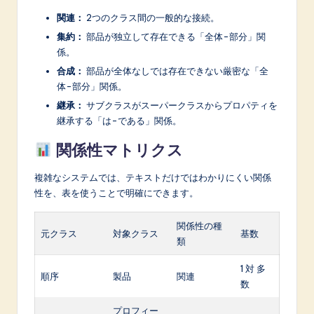
関連：
2つのクラス間の一般的な接続。
集約：
部品が独立して存在できる「全体-部分」関
係。
合成：
部品が全体なしでは存在できない厳密な「全
体-部分」関係。
継承：
サブクラスがスーパークラスからプロパティを
継承する「は-である」関係。
関係性マトリクス
複雑なシステムでは、テキストだけではわかりにくい関係
性を、表を使うことで明確にできます。
関係性の種
元クラス
対象クラス
基数
類
1 対 多
順序
製品
関連
数
プロフィー