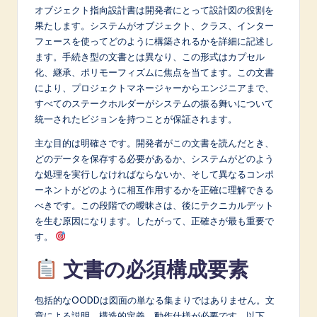
オブジェクト指向設計書は開発者にとって設計図の役割を
A
果たします。システムがオブジェクト、クラス、インター
I
フェースを使ってどのように構築されるかを詳細に記述し
ます。手続き型の文書とは異なり、この形式はカプセル
&
化、継承、ポリモーフィズムに焦点を当てます。この文書
S
により、プロジェクトマネージャーからエンジニアまで、
すべてのステークホルダーがシステムの振る舞いについて
o
統一されたビジョンを持つことが保証されます。
f
主な目的は明確さです。開発者がこの文書を読んだとき、
t
どのデータを保存する必要があるか、システムがどのよう
な処理を実行しなければならないか、そして異なるコンポ
w
ーネントがどのように相互作用するかを正確に理解できる
a
べきです。この段階での曖昧さは、後にテクニカルデット
を生む原因になります。したがって、正確さが最も重要で
r
す。
e
文書の必須構成要素
I
n
包括的なOODDは図面の単なる集まりではありません。文
章による説明、構造的定義、動作仕様が必要です。以下