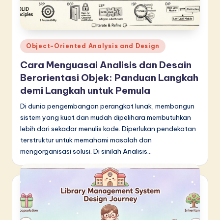
d
o
n
Posted
Object-Oriented Analysis and Design
e
in
Cara Menguasai Analisis dan Desain
si
Berorientasi Objek: Panduan Langkah
a
demi Langkah untuk Pemula
n
Di dunia pengembangan perangkat lunak, membangun
sistem yang kuat dan mudah dipelihara membutuhkan
-
lebih dari sekadar menulis kode. Diperlukan pendekatan
L
terstruktur untuk memahami masalah dan
a
mengorganisasi solusi. Di sinilah Analisis…
t
e
s
t