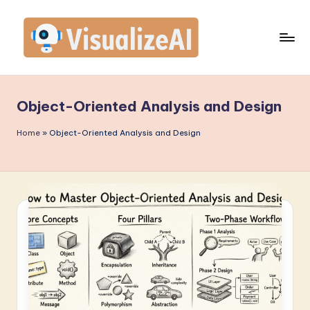
Skip
to
content
V
is
Object-Oriented Analysis and Design
u
a
Home
»
Object-Oriented Analysis and Design
li
z
e
A
I
I
n