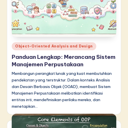
in
A
I
&
S
Posted
Object-Oriented Analysis and Design
in
o
Panduan Lengkap: Merancang Sistem
f
Manajemen Perpustakaan
t
Membangun perangkat lunak yang kuat membutuhkan
pendekatan yang terstruktur. Dalam konteks Analisis
w
dan Desain Berbasis Objek (OOAD), membuat Sistem
a
Manajemen Perpustakaan melibatkan identifikasi
entitas inti, mendefinisikan perilaku mereka, dan
r
menetapkan…
e
I