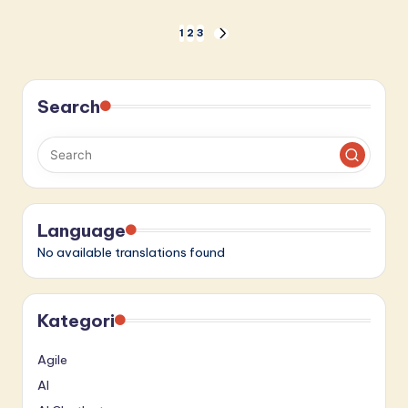
Paginasi
1
2
3
NEXT
PAGE
pos
Search
Language
No available translations found
Kategori
Agile
AI