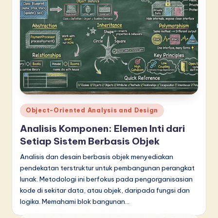
n
n
o
v
a
ti
o
Posted
Object-Oriented Analysis and Design
n
in
Analisis Komponen: Elemen Inti dari
Setiap Sistem Berbasis Objek
Analisis dan desain berbasis objek menyediakan
pendekatan terstruktur untuk pembangunan perangkat
lunak. Metodologi ini berfokus pada pengorganisasian
kode di sekitar data, atau objek, daripada fungsi dan
logika. Memahami blok bangunan…