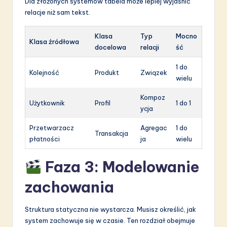
Dla złożonych systemów tabela może lepiej wyjaśnić
relacje niż sam tekst.
Klasa
Typ
Mocno
Klasa źródłowa
docelowa
relacji
ść
1 do
Kolejność
Produkt
Związek
wielu
Kompoz
Użytkownik
Profil
1 do 1
ycja
Przetwarzacz
Agregac
1 do
Transakcja
płatności
ja
wielu
Faza 3: Modelowanie
zachowania
Struktura statyczna nie wystarcza. Musisz określić, jak
system zachowuje się w czasie. Ten rozdział obejmuje