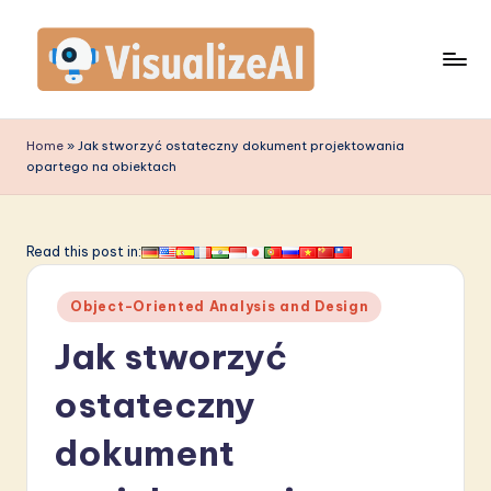
Skip
to
content
V
is
Home
»
Jak stworzyć ostateczny dokument projektowania
opartego na obiektach
u
a
li
Read this post in:
z
Posted
Object-Oriented Analysis and Design
e
in
Jak stworzyć
A
I
ostateczny
P
dokument
o