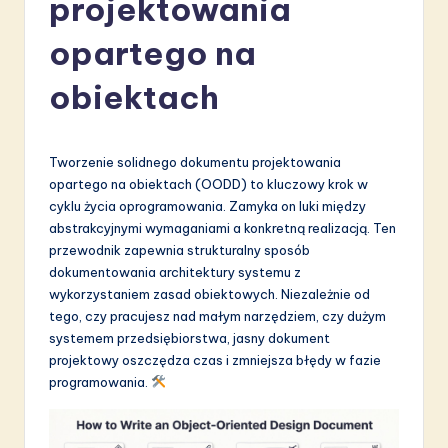
projektowania
li
s
opartego na
h
obiektach
-
L
Tworzenie solidnego dokumentu projektowania
a
opartego na obiektach (OODD) to kluczowy krok w
t
cyklu życia oprogramowania. Zamyka on luki między
abstrakcyjnymi wymaganiami a konkretną realizacją. Ten
e
przewodnik zapewnia strukturalny sposób
s
dokumentowania architektury systemu z
wykorzystaniem zasad obiektowych. Niezależnie od
t
tego, czy pracujesz nad małym narzędziem, czy dużym
in
systemem przedsiębiorstwa, jasny dokument
projektowy oszczędza czas i zmniejsza błędy w fazie
A
programowania.
I
&