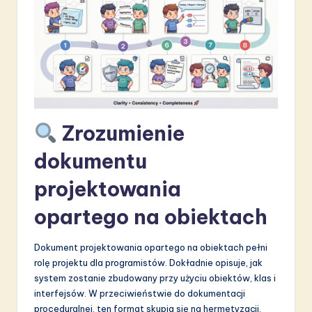
S
o
f
t
w
Zrozumienie
a
r
dokumentu
e
projektowania
I
opartego na obiektach
n
n
Dokument projektowania opartego na obiektach pełni
rolę projektu dla programistów. Dokładnie opisuje, jak
o
system zostanie zbudowany przy użyciu obiektów, klas i
v
interfejsów. W przeciwieństwie do dokumentacji
proceduralnej, ten format skupia się na hermetyzacji,