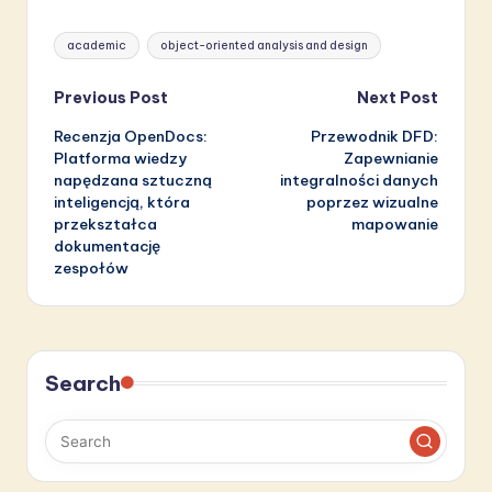
Tags:
academic
object-oriented analysis and design
Post
Previous Post
Next Post
Recenzja OpenDocs:
Przewodnik DFD:
navigation
Platforma wiedzy
Zapewnianie
napędzana sztuczną
integralności danych
inteligencją, która
poprzez wizualne
przekształca
mapowanie
dokumentację
zespołów
Search