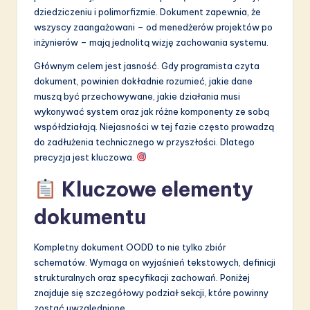
a
dziedziczeniu i polimorfizmie. Dokument zapewnia, że
ti
wszyscy zaangażowani – od menedżerów projektów po
inżynierów – mają jednolitą wizję zachowania systemu.
o
Głównym celem jest jasność. Gdy programista czyta
n
dokument, powinien dokładnie rozumieć, jakie dane
muszą być przechowywane, jakie działania musi
wykonywać system oraz jak różne komponenty ze sobą
współdziałają. Niejasności w tej fazie często prowadzą
do zadłużenia technicznego w przyszłości. Dlatego
precyzja jest kluczowa.
Kluczowe elementy
dokumentu
Kompletny dokument OODD to nie tylko zbiór
schematów. Wymaga on wyjaśnień tekstowych, definicji
strukturalnych oraz specyfikacji zachowań. Poniżej
znajduje się szczegółowy podział sekcji, które powinny
zostać uwzględnione.