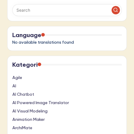
in
A
I
Language
&
No available translations found
S
o
Kategori
f
t
Agile
w
AI
AI Chatbot
a
AI Powered Image Translator
r
AI Visual Modeling
e
Animation Maker
I
ArchiMate