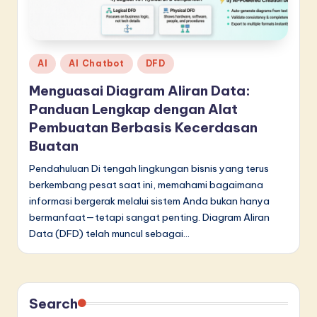
d
o
n
Posted
AI
AI Chatbot
DFD
e
in
Menguasai Diagram Aliran Data:
si
Panduan Lengkap dengan Alat
a
Pembuatan Berbasis Kecerdasan
Buatan
n
Pendahuluan Di tengah lingkungan bisnis yang terus
-
berkembang pesat saat ini, memahami bagaimana
L
informasi bergerak melalui sistem Anda bukan hanya
a
bermanfaat—tetapi sangat penting. Diagram Aliran
Data (DFD) telah muncul sebagai…
t
e
s
Search
t