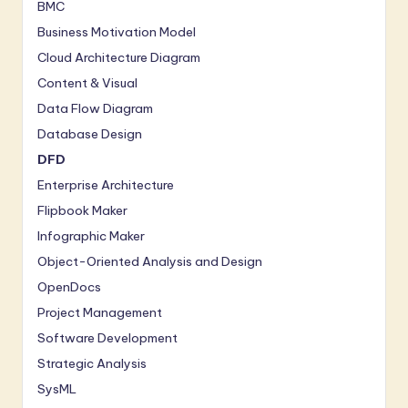
n
BMC
Business Motivation Model
n
Cloud Architecture Diagram
o
Content & Visual
v
Data Flow Diagram
a
Database Design
ti
DFD
o
Enterprise Architecture
Flipbook Maker
n
Infographic Maker
Object-Oriented Analysis and Design
OpenDocs
Project Management
Software Development
Strategic Analysis
SysML