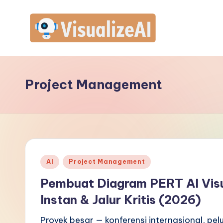
Skip
to
V
content
is
Project Management
u
a
li
z
Posted
AI
Project Management
e
in
Pembuat Diagram PERT AI Visu
A
Instan & Jalur Kritis (2026)
I
Proyek besar — konferensi internasional, pe