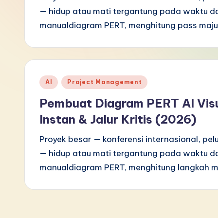
— hidup atau mati tergantung pada waktu 
I
manualdiagram PERT, menghitung pass maju
n
d
o
Posted
AI
Project Management
in
n
Pembuat Diagram PERT AI Visu
e
Instan & Jalur Kritis (2026)
si
Proyek besar — konferensi internasional, pe
— hidup atau mati tergantung pada waktu 
a
manualdiagram PERT, menghitung langkah ma
n
-