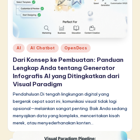
in
A
I
&
Posted
S
AI
AI Chatbot
OpenDocs
in
o
Dari Konsep ke Pembuatan: Panduan
Lengkap Anda tentang Generator
f
Infografis AI yang Ditingkatkan dari
t
Visual Paradigm
w
Pendahuluan Di tengah lingkungan digital yang
a
bergerak cepat saat ini, komunikasi visual tidak lagi
opsional—melainkan sangat penting. Baik Anda sedang
r
menyajikan data yang kompleks, menceritakan kisah
e
merek, atau menyederhanakan konten…
I