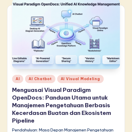
Posted
AI
AI Chatbot
AI Visual Modeling
in
Menguasai Visual Paradigm
OpenDocs: Panduan Utama untuk
Manajemen Pengetahuan Berbasis
Kecerdasan Buatan dan Ekosistem
Pipeline
Pendahuluan: Masa Depan Manajemen Pengetahuan