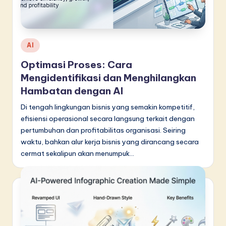
d
o
n
Posted
AI
e
in
Optimasi Proses: Cara
si
Mengidentifikasi dan Menghilangkan
a
Hambatan dengan AI
n
Di tengah lingkungan bisnis yang semakin kompetitif,
efisiensi operasional secara langsung terkait dengan
-
pertumbuhan dan profitabilitas organisasi. Seiring
L
waktu, bahkan alur kerja bisnis yang dirancang secara
cermat sekalipun akan menumpuk…
a
t
e
s
t