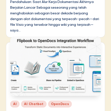
Pendahuluan: Saat Alur Kerja Dokumentasi Akhirnya
Berjalan Lancar Sebagai seseorang yang telah
menghabiskan sebagian besar dekade berjuang
dengan alat dokumentasi yang terpecah-pecah—dari
file Visio yang tersebar hingga wiki yang terpisah—
saya…
Posted
AI
AI Chatbot
OpenDocs
in