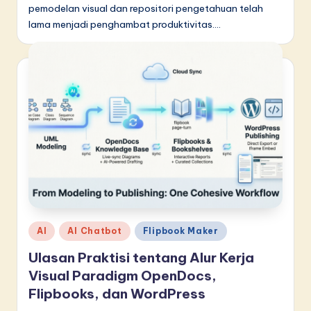
pemodelan visual dan repositori pengetahuan telah
lama menjadi penghambat produktivitas.…
Posted
AI
AI Chatbot
Flipbook Maker
in
Ulasan Praktisi tentang Alur Kerja
Visual Paradigm OpenDocs,
Flipbooks, dan WordPress