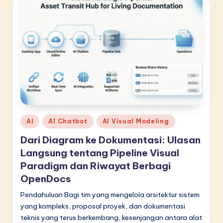
n
n
o
v
a
ti
o
n
Posted
AI
AI Chatbot
AI Visual Modeling
in
Dari Diagram ke Dokumentasi: Ulasan
Langsung tentang Pipeline Visual
Paradigm dan Riwayat Berbagi
OpenDocs
Pendahuluan Bagi tim yang mengelola arsitektur sistem
yang kompleks, proposal proyek, dan dokumentasi
teknis yang terus berkembang, kesenjangan antara alat