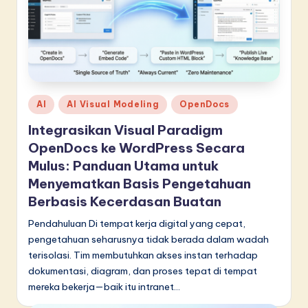
Posted
AI
AI Visual Modeling
OpenDocs
in
Integrasikan Visual Paradigm
OpenDocs ke WordPress Secara
Mulus: Panduan Utama untuk
Menyematkan Basis Pengetahuan
Berbasis Kecerdasan Buatan
Pendahuluan Di tempat kerja digital yang cepat,
pengetahuan seharusnya tidak berada dalam wadah
terisolasi. Tim membutuhkan akses instan terhadap
dokumentasi, diagram, dan proses tepat di tempat
mereka bekerja—baik itu intranet…