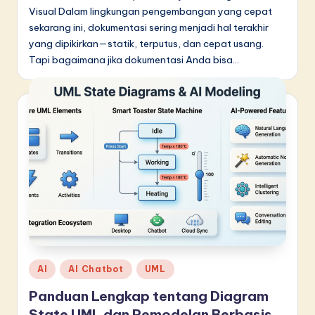
Visual Dalam lingkungan pengembangan yang cepat
sekarang ini, dokumentasi sering menjadi hal terakhir
yang dipikirkan—statik, terputus, dan cepat usang.
Tapi bagaimana jika dokumentasi Anda bisa…
Posted
AI
AI Chatbot
UML
in
Panduan Lengkap tentang Diagram
State UML dan Pemodelan Berbasis