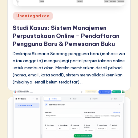
Posted
Uncategorized
in
Studi Kasus: Sistem Manajemen
Perpustakaan Online – Pendaftaran
Pengguna Baru & Pemesanan Buku
Deskripsi Skenario Seorang pengguna baru (mahasiswa
atau anggota) mengunjungi portal perpustakaan online
untuk membuat akun. Mereka memberikan detail pribadi
(nama, email, kata sandi), sistem memvalidasi keunikan
(misalnya, email belum terdaftar),…