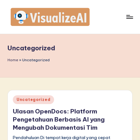
Skip
to
content
V
is
Uncategorized
u
a
Home
»
Uncategorized
li
z
e
Posted
Uncategorized
A
in
Ulasan OpenDocs: Platform
I
Pengetahuan Berbasis AI yang
I
Mengubah Dokumentasi Tim
n
Pendahuluan Di tempat kerja digital yang cepat