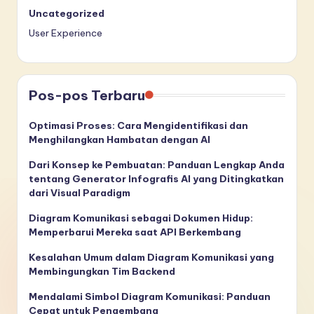
Uncategorized
User Experience
Pos-pos Terbaru
Optimasi Proses: Cara Mengidentifikasi dan
Menghilangkan Hambatan dengan AI
Dari Konsep ke Pembuatan: Panduan Lengkap Anda
tentang Generator Infografis AI yang Ditingkatkan
dari Visual Paradigm
Diagram Komunikasi sebagai Dokumen Hidup:
Memperbarui Mereka saat API Berkembang
Kesalahan Umum dalam Diagram Komunikasi yang
Membingungkan Tim Backend
Mendalami Simbol Diagram Komunikasi: Panduan
Cepat untuk Pengembang