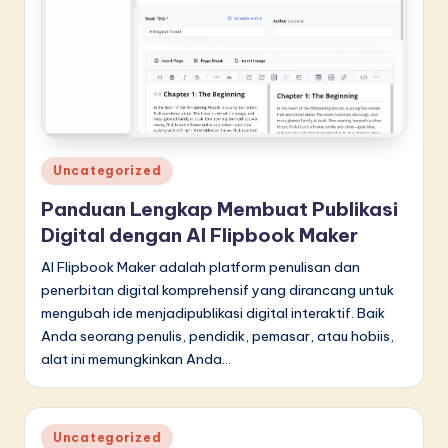
Posted
Uncategorized
in
Panduan Lengkap Membuat Publikasi
Digital dengan AI Flipbook Maker
AI Flipbook Maker adalah platform penulisan dan
penerbitan digital komprehensif yang dirancang untuk
mengubah ide menjadipublikasi digital interaktif. Baik
Anda seorang penulis, pendidik, pemasar, atau hobiis,
alat ini memungkinkan Anda…
Posted
Uncategorized