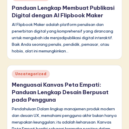
in
in
Panduan Lengkap Membuat Publikasi
Digital dengan AI Flipbook Maker
A
AI Flipbook Maker adalah platform penulisan dan
I
penerbitan digital yang komprehensif yang dirancang
&
untuk mengubah ide menjadipublikasi digital interaktif.
S
Baik Anda seorang penulis, pendidik, pemasar, atau
hobiis, alat ini memungkinkan…
o
f
t
Posted
Uncategorized
in
w
Menguasai Kanvas Peta Empati:
Panduan Lengkap Desain Berpusat
a
pada Pengguna
r
Pendahuluan Dalam lingkup manajemen produk modern
e
dan desain UX, memahami pengguna akhir bukan hanya
I
merupakan keunggulan; itu adalah keharusan. Kanvas
Peta Empati berdiri sebagai kerangka penting dalam