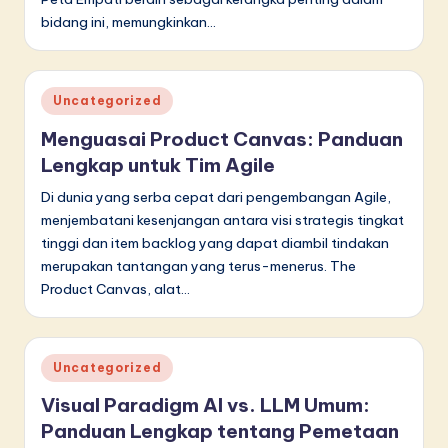
n
bidang ini, memungkinkan…
n
o
Posted
v
Uncategorized
in
a
Menguasai Product Canvas: Panduan
Lengkap untuk Tim Agile
ti
Di dunia yang serba cepat dari pengembangan Agile,
o
menjembatani kesenjangan antara visi strategis tingkat
n
tinggi dan item backlog yang dapat diambil tindakan
merupakan tantangan yang terus-menerus. The
Product Canvas, alat…
Posted
Uncategorized
in
Visual Paradigm AI vs. LLM Umum:
Panduan Lengkap tentang Pemetaan