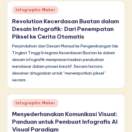
in
Posted
Infographic Maker
in
A
Revolution Kecerdasan Buatan dalam
I
Desain Infografik: Dari Penempatan
Piksel ke Cerita Otomatis
&
S
Perpindahan dari Desain Manual ke Pengembangan Ide
Tingkat Tinggi Integrasi Kecerdasan Buatan ke dalam
o
desain infografik merepresentasikan perubahan
f
mendasar dalam proses kreatif. Secara historis,
desainer ditugaskan untuk “menempatkan piksel”
t
secara…
w
a
Posted
Infographic Maker
r
in
Menyederhanakan Komunikasi Visual:
e
Panduan untuk Pembuat Infografis AI
I
Visual Paradigm