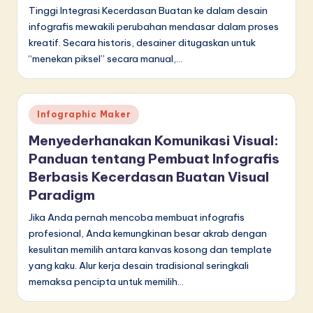
d
Tinggi Integrasi Kecerdasan Buatan ke dalam desain
infografis mewakili perubahan mendasar dalam proses
o
kreatif. Secara historis, desainer ditugaskan untuk
n
“menekan piksel” secara manual,…
e
si
Posted
Infographic Maker
a
in
Menyederhanakan Komunikasi Visual:
n
Panduan tentang Pembuat Infografis
-
Berbasis Kecerdasan Buatan Visual
L
Paradigm
a
Jika Anda pernah mencoba membuat infografis
profesional, Anda kemungkinan besar akrab dengan
t
kesulitan memilih antara kanvas kosong dan template
e
yang kaku. Alur kerja desain tradisional seringkali
memaksa pencipta untuk memilih…
s
t