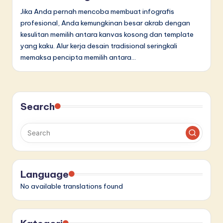
n
Jika Anda pernah mencoba membuat infografis
n
profesional, Anda kemungkinan besar akrab dengan
o
kesulitan memilih antara kanvas kosong dan template
yang kaku. Alur kerja desain tradisional seringkali
v
memaksa pencipta memilih antara…
a
ti
o
Search
n
Language
No available translations found