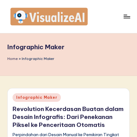
Skip
to
content
V
is
Infographic Maker
u
a
Home
»
Infographic Maker
li
z
e
Posted
Infographic Maker
A
in
Revolution Kecerdasan Buatan dalam
I
Desain Infografis: Dari Penekanan
I
Piksel ke Penceritaan Otomatis
n
Perpindahan dari Desain Manual ke Pemikiran Tingkat