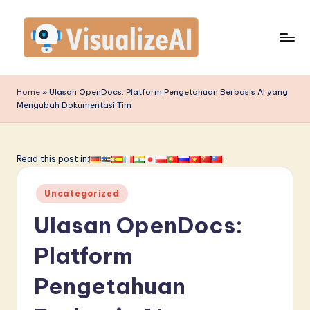
Skip
to
content
V
is
Home
»
Ulasan OpenDocs: Platform Pengetahuan Berbasis AI yang
Mengubah Dokumentasi Tim
u
a
li
Read this post in:
z
Posted
Uncategorized
e
in
Ulasan OpenDocs:
A
I
Platform
I
Pengetahuan
n