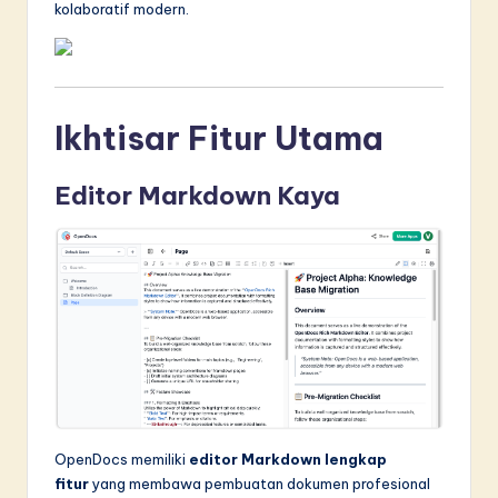
kolaboratif modern.
in
A
I
Ikhtisar Fitur Utama
&
S
Editor Markdown Kaya
o
f
t
w
a
r
e
OpenDocs memiliki
editor Markdown lengkap
I
fitur
yang membawa pembuatan dokumen profesional