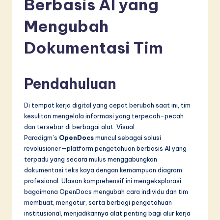
Berbasis AI yang
d
o
Mengubah
n
Dokumentasi Tim
e
si
Pendahuluan
a
n
Di tempat kerja digital yang cepat berubah saat ini, tim
kesulitan mengelola informasi yang terpecah-pecah
-
dan tersebar di berbagai alat. Visual
L
Paradigm’s
OpenDocs
muncul sebagai solusi
revolusioner—platform pengetahuan berbasis AI yang
a
terpadu yang secara mulus menggabungkan
t
dokumentasi teks kaya dengan kemampuan diagram
profesional. Ulasan komprehensif ini mengeksplorasi
e
bagaimana OpenDocs mengubah cara individu dan tim
s
membuat, mengatur, serta berbagi pengetahuan
institusional, menjadikannya alat penting bagi alur kerja
t