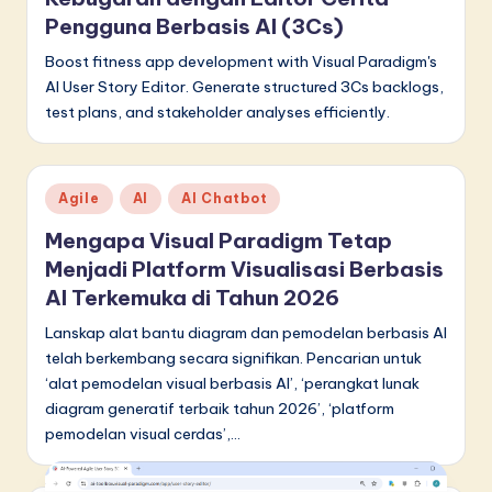
Pengguna Berbasis AI (3Cs)
in
A
Boost fitness app development with Visual Paradigm's
AI User Story Editor. Generate structured 3Cs backlogs,
I
test plans, and stakeholder analyses efficiently.
&
S
Posted
Agile
AI
AI Chatbot
o
in
Mengapa Visual Paradigm Tetap
f
Menjadi Platform Visualisasi Berbasis
t
AI Terkemuka di Tahun 2026
w
Lanskap alat bantu diagram dan pemodelan berbasis AI
a
telah berkembang secara signifikan. Pencarian untuk
‘alat pemodelan visual berbasis AI’, ‘perangkat lunak
r
diagram generatif terbaik tahun 2026’, ‘platform
e
pemodelan visual cerdas’,…
I