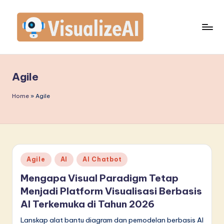
Skip
to
content
V
is
Agile
u
a
Home
»
Agile
li
z
e
Posted
Agile
AI
AI Chatbot
A
in
Mengapa Visual Paradigm Tetap
I
Menjadi Platform Visualisasi Berbasis
I
AI Terkemuka di Tahun 2026
n
Lanskap alat bantu diagram dan pemodelan berbasis AI