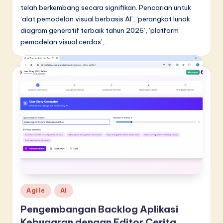
d
telah berkembang secara signifikan. Pencarian untuk
‘alat pemodelan visual berbasis AI’, ‘perangkat lunak
o
diagram generatif terbaik tahun 2026’, ‘platform
n
pemodelan visual cerdas’,…
e
si
a
n
-
L
a
t
e
Posted
Agile
AI
in
s
Pengembangan Backlog Aplikasi
t
Kebugaran dengan Editor Cerita