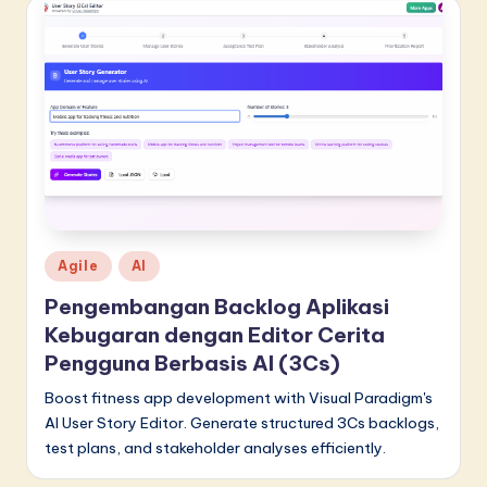
n
n
o
v
a
ti
o
n
Posted
Agile
AI
in
Pengembangan Backlog Aplikasi
Kebugaran dengan Editor Cerita
Pengguna Berbasis AI (3Cs)
Boost fitness app development with Visual Paradigm's
AI User Story Editor. Generate structured 3Cs backlogs,
test plans, and stakeholder analyses efficiently.