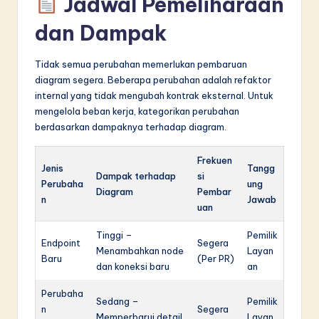
Jadwal Pemeliharaan
dan Dampak
Tidak semua perubahan memerlukan pembaruan
diagram segera. Beberapa perubahan adalah refaktor
internal yang tidak mengubah kontrak eksternal. Untuk
mengelola beban kerja, kategorikan perubahan
berdasarkan dampaknya terhadap diagram.
Frekuen
Jenis
Tangg
Dampak terhadap
si
Perubaha
ung
Diagram
Pembar
n
Jawab
uan
Tinggi –
Pemilik
Endpoint
Segera
Menambahkan node
Layan
Baru
(Per PR)
dan koneksi baru
an
Perubaha
Sedang –
Pemilik
n
Segera
Memperbarui detail
Layan