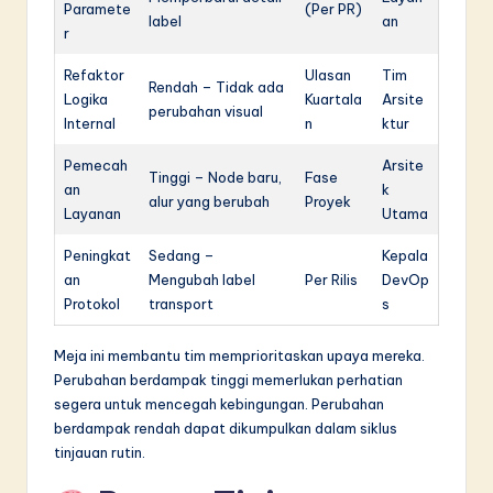
Paramete
(Per PR)
label
an
r
Refaktor
Ulasan
Tim
Rendah – Tidak ada
Logika
Kuartala
Arsite
perubahan visual
Internal
n
ktur
Pemecah
Arsite
Tinggi – Node baru,
Fase
an
k
alur yang berubah
Proyek
Layanan
Utama
Peningkat
Sedang –
Kepala
an
Mengubah label
Per Rilis
DevOp
Protokol
transport
s
Meja ini membantu tim memprioritaskan upaya mereka.
Perubahan berdampak tinggi memerlukan perhatian
segera untuk mencegah kebingungan. Perubahan
berdampak rendah dapat dikumpulkan dalam siklus
tinjauan rutin.