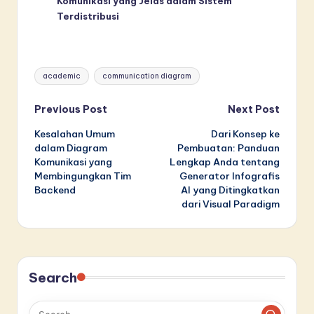
Komunikasi yang Jelas dalam Sistem
Terdistribusi
Tags:
academic
communication diagram
Post
Previous Post
Next Post
Kesalahan Umum
Dari Konsep ke
navigation
dalam Diagram
Pembuatan: Panduan
Komunikasi yang
Lengkap Anda tentang
Membingungkan Tim
Generator Infografis
Backend
AI yang Ditingkatkan
dari Visual Paradigm
Search