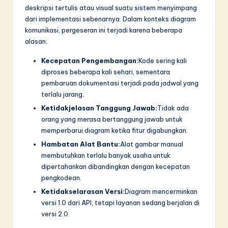
n
deskripsi tertulis atau visual suatu sistem menyimpang
n
dari implementasi sebenarnya. Dalam konteks diagram
komunikasi, pergeseran ini terjadi karena beberapa
o
alasan:
v
Kecepatan Pengembangan:
Kode sering kali
a
diproses beberapa kali sehari, sementara
pembaruan dokumentasi terjadi pada jadwal yang
ti
terlalu jarang.
o
Ketidakjelasan Tanggung Jawab:
Tidak ada
n
orang yang merasa bertanggung jawab untuk
memperbarui diagram ketika fitur digabungkan.
Hambatan Alat Bantu:
Alat gambar manual
membutuhkan terlalu banyak usaha untuk
dipertahankan dibandingkan dengan kecepatan
pengkodean.
Ketidakselarasan Versi:
Diagram mencerminkan
versi 1.0 dari API, tetapi layanan sedang berjalan di
versi 2.0.