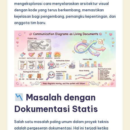
mengeksplorasi cara menyelaraskan arsitektur visual
in
dengan kode yang terus berkembang, memastikan
A
kejelasan bagi pengembang, pemangku kepentingan, dan
anggota tim baru.
I
&
S
o
f
t
w
a
Masalah dengan
r
Dokumentasi Statis
e
I
Salah satu masalah paling umum dalam proyek teknis
adalah pergeseran dokumentasi. Hal ini terjadi ketika