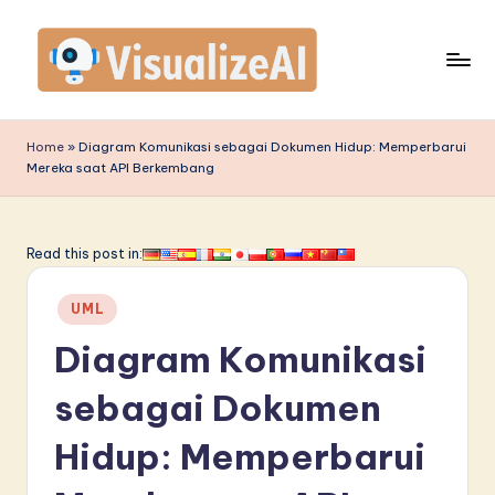
Skip
to
content
V
is
Home
»
Diagram Komunikasi sebagai Dokumen Hidup: Memperbarui
Mereka saat API Berkembang
u
a
li
Read this post in:
z
Posted
UML
e
in
Diagram Komunikasi
A
I
sebagai Dokumen
I
Hidup: Memperbarui
n