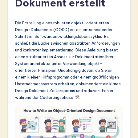
Dokument erstellt
r
m
a
Die Erstellung eines robusten objekt-orientierten
Design-Dokuments (OODD) ist ein entscheidender
n
Schritt im Softwareentwicklungslebenszyklus. Es
-
schließt die Lücke zwischen abstrakten Anforderungen
und konkreter Implementierung. Diese Anleitung bietet
L
einen strukturierten Ansatz zur Dokumentation Ihrer
a
Systemarchitektur unter Verwendung objekt-
orientierter Prinzipien. Unabhängig davon, ob Sie an
t
einem kleinen Hilfsprogramm oder einem großflächigen
e
Unternehmenssystem arbeiten, dokumentiert ein klares
Design Dokument Zeitersparnis und reduziert Fehler
s
während der Codierungsphase.
t
in
A
I