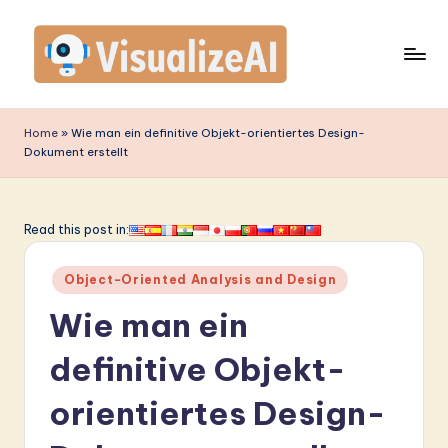
Skip
to
content
V
is
Home
»
Wie man ein definitive Objekt-orientiertes Design-
Dokument erstellt
u
a
li
Read this post in:
z
Posted
Object-Oriented Analysis and Design
e
in
Wie man ein
A
I
definitive Objekt-
G
orientiertes Design-
e