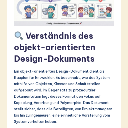
&
S
o
Verständnis des
ft
w
objekt-orientierten
a
Design-Dokuments
r
Ein objekt-orientiertes Design-Dokument dient als
e
Bauplan für Entwickler. Es beschreibt, wie das System
In
mithilfe von Objekten, Klassen und Schnittstellen
aufgebaut wird. Im Gegensatz zu prozeduraler
n
Dokumentation legt dieses Format den Fokus auf
o
Kapselung, Vererbung und Polymorphie. Das Dokument
stellt sicher, dass alle Beteiligten, von Projektmanagern
v
bis hin zu Ingenieuren, eine einheitliche Vorstellung vom
a
Systemverhalten haben.