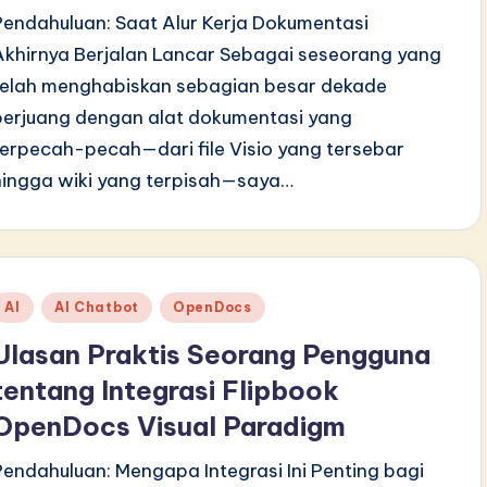
Pendahuluan: Saat Alur Kerja Dokumentasi
Akhirnya Berjalan Lancar Sebagai seseorang yang
telah menghabiskan sebagian besar dekade
berjuang dengan alat dokumentasi yang
terpecah-pecah—dari file Visio yang tersebar
hingga wiki yang terpisah—saya…
Posted
AI
AI Chatbot
OpenDocs
n
Ulasan Praktis Seorang Pengguna
tentang Integrasi Flipbook
OpenDocs Visual Paradigm
Pendahuluan: Mengapa Integrasi Ini Penting bagi