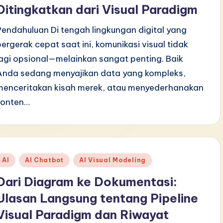
Ditingkatkan dari Visual Paradigm
Pendahuluan Di tengah lingkungan digital yang
bergerak cepat saat ini, komunikasi visual tidak
lagi opsional—melainkan sangat penting. Baik
Anda sedang menyajikan data yang kompleks,
menceritakan kisah merek, atau menyederhanakan
konten…
Posted
AI
AI Chatbot
AI Visual Modeling
n
Dari Diagram ke Dokumentasi:
Ulasan Langsung tentang Pipeline
Visual Paradigm dan Riwayat