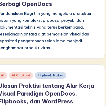
Berbagi OpenDocs
Pendahuluan Bagi tim yang mengelola arsitektur
sistem yang kompleks, proposal proyek, dan
dokumentasi teknis yang terus berkembang,
kesenjangan antara alat pemodelan visual dan
repositori pengetahuan telah lama menjadi
penghambat produktivitas.…
Posted
AI
AI Chatbot
Flipbook Maker
n
Ulasan Praktisi tentang Alur Kerja
Visual Paradigm OpenDocs,
Flipbooks, dan WordPress