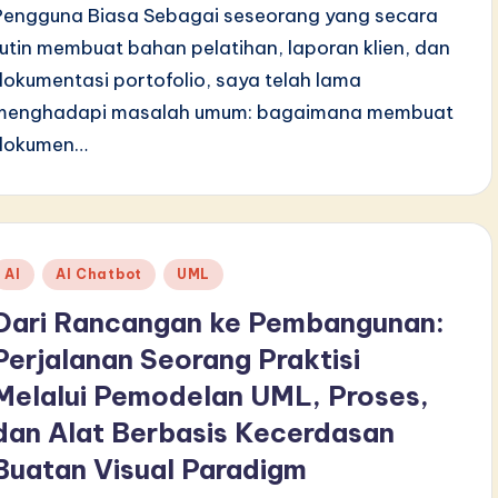
Pengguna Biasa Sebagai seseorang yang secara
rutin membuat bahan pelatihan, laporan klien, dan
dokumentasi portofolio, saya telah lama
menghadapi masalah umum: bagaimana membuat
dokumen…
Posted
AI
AI Chatbot
UML
n
Dari Rancangan ke Pembangunan:
Perjalanan Seorang Praktisi
Melalui Pemodelan UML, Proses,
dan Alat Berbasis Kecerdasan
Buatan Visual Paradigm