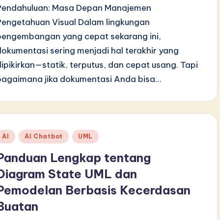
Pendahuluan: Masa Depan Manajemen
Pengetahuan Visual Dalam lingkungan
pengembangan yang cepat sekarang ini,
dokumentasi sering menjadi hal terakhir yang
dipikirkan—statik, terputus, dan cepat usang. Tapi
bagaimana jika dokumentasi Anda bisa…
Posted
AI
AI Chatbot
UML
n
Panduan Lengkap tentang
Diagram State UML dan
Pemodelan Berbasis Kecerdasan
Buatan