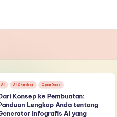
Posted
AI
AI Chatbot
OpenDocs
n
Dari Konsep ke Pembuatan:
Panduan Lengkap Anda tentang
Generator Infografis AI yang