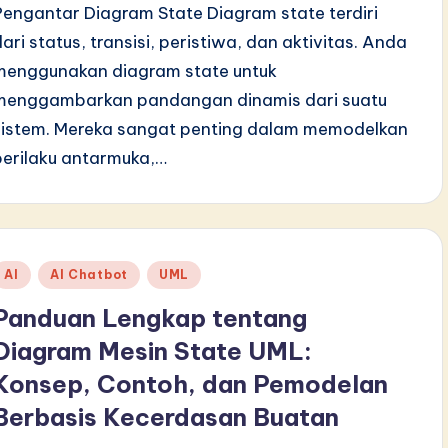
Pengantar Diagram State Diagram state terdiri
dari status, transisi, peristiwa, dan aktivitas. Anda
menggunakan diagram state untuk
menggambarkan pandangan dinamis dari suatu
sistem. Mereka sangat penting dalam memodelkan
perilaku antarmuka,…
Posted
AI
AI Chatbot
UML
n
Panduan Lengkap tentang
Diagram Mesin State UML:
Konsep, Contoh, dan Pemodelan
Berbasis Kecerdasan Buatan