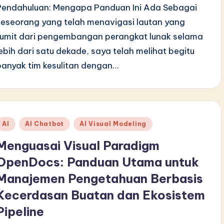
Pendahuluan: Mengapa Panduan Ini Ada Sebagai
seseorang yang telah menavigasi lautan yang
rumit dari pengembangan perangkat lunak selama
lebih dari satu dekade, saya telah melihat begitu
banyak tim kesulitan dengan…
Posted
AI
AI Chatbot
AI Visual Modeling
n
Menguasai Visual Paradigm
OpenDocs: Panduan Utama untuk
Manajemen Pengetahuan Berbasis
Kecerdasan Buatan dan Ekosistem
Pipeline