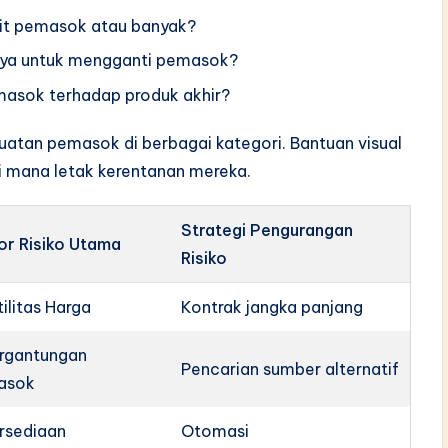
it pemasok atau banyak?
nya untuk mengganti pemasok?
asok terhadap produk akhir?
atan pemasok di berbagai kategori. Bantuan visual
 mana letak kerentanan mereka.
Strategi Pengurangan
or Risiko Utama
Risiko
tilitas Harga
Kontrak jangka panjang
rgantungan
Pencarian sumber alternatif
asok
rsediaan
Otomasi