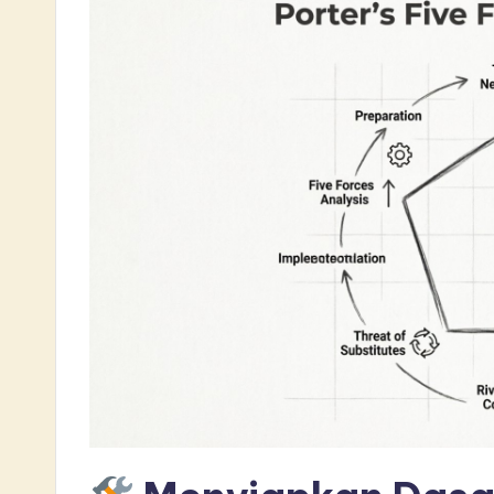
L
a
t
e
s
t
i
n
A
I
&