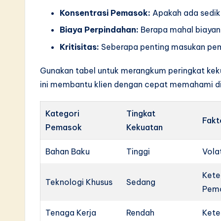
Konsentrasi Pemasok:
Apakah ada sedik
Biaya Perpindahan:
Berapa mahal biaya
Kritisitas:
Seberapa penting masukan pem
Gunakan tabel untuk merangkum peringkat keku
ini membantu klien dengan cepat memahami di
Kategori
Tingkat
Fakt
Pemasok
Kekuatan
Bahan Baku
Tinggi
Vola
Kete
Teknologi Khusus
Sedang
Pem
Tenaga Kerja
Rendah
Kete