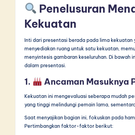
Penelusuran Men
v
Kekuatan
a
ti
Inti dari presentasi berada pada lima kekuatan
o
menyediakan ruang untuk satu kekuatan, mem
menyintesis gambaran keseluruhan. Di bawah i
n
dalam presentasi.
1.
Ancaman Masuknya P
Kekuatan ini mengevaluasi seberapa mudah pe
yang tinggi melindungi pemain lama, sement
Saat menyajikan bagian ini, fokuskan pada hamb
Pertimbangkan faktor-faktor berikut: