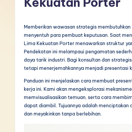
Kekuatan Porter
I
n
Memberikan wawasan strategis membutuhkan leb
d
menyentuh para pembuat keputusan. Saat menya
Lima Kekuatan Porter menawarkan struktur yang
o
Pendekatan ini melampaui pengamatan sederha
n
daya tarik industri. Bagi konsultan dan strateg
tetapi menerjemahkannya menjadi presentasi k
e
Panduan ini menjelaskan cara membuat presen
si
kerja ini. Kami akan mengeksplorasi mekanisme
a
memvisualisasikan temuan, serta cara membi
dapat diambil. Tujuannya adalah menciptaka
n
dan meyakinkan tanpa berlebihan.
-