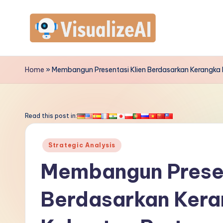
Skip
to
V
content
is
Home
»
Membangun Presentasi Klien Berdasarkan Kerangka 
u
a
Read this post in:
li
Posted
Strategic Analysis
z
in
Membangun Presen
e
Berdasarkan Kera
A
I