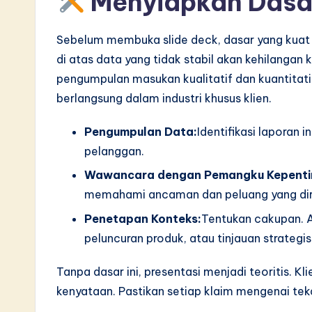
Menyiapkan Dasar
S
o
Sebelum membuka slide deck, dasar yang kuat 
di atas data yang tidak stabil akan kehilangan 
ft
pengumpulan masukan kualitatif dan kuantita
w
berlangsung dalam industri khusus klien.
a
Pengumpulan Data:
Identifikasi laporan 
pelanggan.
r
Wawancara dengan Pemangku Kepenti
e
memahami ancaman dan peluang yang dir
I
Penetapan Konteks:
Tentukan cakupan. A
peluncuran produk, atau tinjauan strateg
n
Tanpa dasar ini, presentasi menjadi teoritis. Kl
n
kenyataan. Pastikan setiap klaim mengenai tek
o