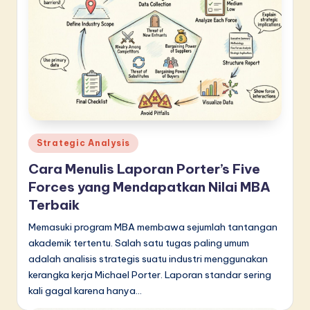
n
n
o
v
a
ti
o
Posted
Strategic Analysis
in
n
Cara Menulis Laporan Porter’s Five
Forces yang Mendapatkan Nilai MBA
Terbaik
Memasuki program MBA membawa sejumlah tantangan
akademik tertentu. Salah satu tugas paling umum
adalah analisis strategis suatu industri menggunakan
kerangka kerja Michael Porter. Laporan standar sering
kali gagal karena hanya…