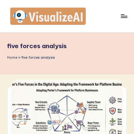
Skip
to
content
V
is
five forces analysis
u
a
Home
»
five forces analysis
li
z
e
A
I
I
n