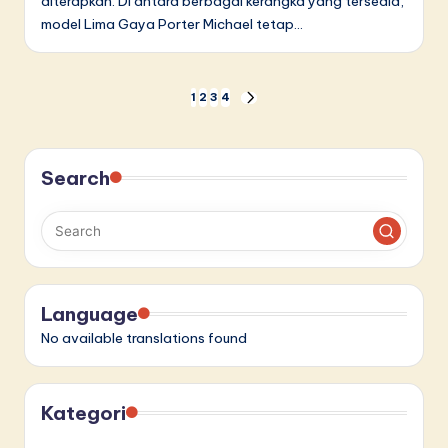
diterapkan. Di antara berbagai kerangka yang tersedia,
model Lima Gaya Porter Michael tetap…
Paginasi
1
2
3
4
NEXT
PAGE
pos
Search
Language
No available translations found
Kategori