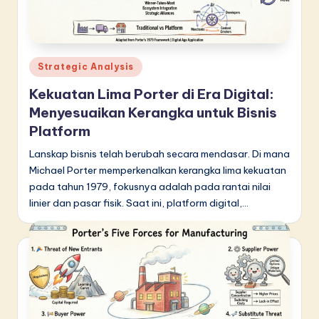
d
o
n
Posted
Strategic Analysis
e
in
Kekuatan Lima Porter di Era Digital:
si
Menyesuaikan Kerangka untuk Bisnis
a
Platform
n
Lanskap bisnis telah berubah secara mendasar. Di mana
Michael Porter memperkenalkan kerangka lima kekuatan
-
pada tahun 1979, fokusnya adalah pada rantai nilai
L
linier dan pasar fisik. Saat ini, platform digital,…
a
t
e
s
t