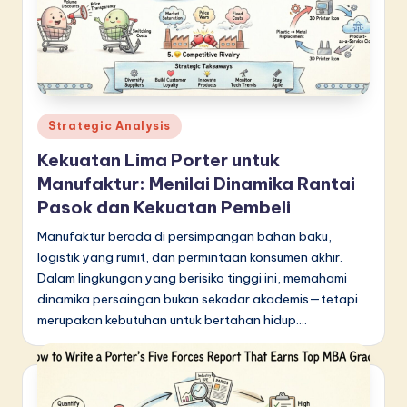
in
A
I
&
Posted
Strategic Analysis
S
in
Kekuatan Lima Porter untuk
o
Manufaktur: Menilai Dinamika Rantai
f
Pasok dan Kekuatan Pembeli
t
Manufaktur berada di persimpangan bahan baku,
logistik yang rumit, dan permintaan konsumen akhir.
w
Dalam lingkungan yang berisiko tinggi ini, memahami
a
dinamika persaingan bukan sekadar akademis—tetapi
r
merupakan kebutuhan untuk bertahan hidup.…
e
I