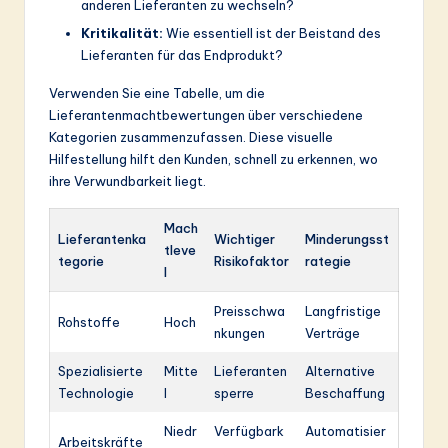
anderen Lieferanten zu wechseln?
Kritikalität:
Wie essentiell ist der Beistand des
Lieferanten für das Endprodukt?
Verwenden Sie eine Tabelle, um die
Lieferantenmachtbewertungen über verschiedene
Kategorien zusammenzufassen. Diese visuelle
Hilfestellung hilft den Kunden, schnell zu erkennen, wo
ihre Verwundbarkeit liegt.
Mach
Lieferantenka
Wichtiger
Minderungsst
tleve
tegorie
Risikofaktor
rategie
l
Preisschwa
Langfristige
Rohstoffe
Hoch
nkungen
Verträge
Spezialisierte
Mitte
Lieferanten
Alternative
Technologie
l
sperre
Beschaffung
Niedr
Verfügbark
Automatisier
Arbeitskräfte