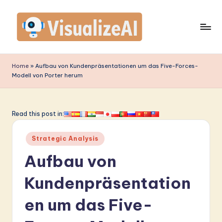
Skip
to
content
V
is
Home
»
Aufbau von Kundenpräsentationen um das Five-Forces-
Modell von Porter herum
u
a
li
Read this post in:
z
Posted
Strategic Analysis
e
in
Aufbau von
A
I
Kundenpräsentation
G
en um das Five-
e