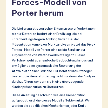
Forces-Modell von
r
m
Porter herum
a
n
Die Lieferung strategischer Erkenntnisse erfordert mehr
-
als nur Daten; es bedarf einer Erzählung, die bei
Entscheidungsträgern Anklang findet. Bei der
L
Präsentation komplexer Marktanalysen bietet das Five-
a
Forces-Modell von Porter eine solide Struktur zur
Organisation von Wettbewerbsintelligenz. Dieses
t
Verfahren geht über einfache Beobachtung hinaus und
e
ermöglicht eine systematische Bewertung der
Attraktivität einer Branche. Für Berater und Strategen
s
besteht die Herausforderung nicht nur darin, die Analyse
t
durchzuführen, sondern sie in eine überzeugende
Kundenpräsentation zu übersetzen.
in
Diese Anleitung beschreibt, wie eine Präsentation
A
aufgebaut wird, die dieses Modell effektiv nutzt. Wir
I
werden die spezifischen Mechanismen jeder Kraft