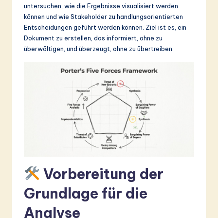
untersuchen, wie die Ergebnisse visualisiert werden
&
können und wie Stakeholder zu handlungsorientierten
S
Entscheidungen geführt werden können. Ziel ist es, ein
Dokument zu erstellen, das informiert, ohne zu
o
überwältigen, und überzeugt, ohne zu übertreiben.
ft
w
a
r
e
In
n
Vorbereitung der
o
v
Grundlage für die
a
Analyse