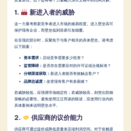
a
r
1.
新进入者的威胁
e
这一力量考察新竞争者进入市场的难易程度。进入壁垒高可
In
保护现有企业，而壁垒低则容易引发颠覆。
n
在呈现此部分时，应聚焦于与客户相关的具体壁垒。请考虑
以下因素：
o
资本需求：
启动竞争需要多少投资？
v
监管障碍：
是否存在需要应对的许可证或合规标准？
a
分销渠道获取：
新进入者能否有效触达客户？
ti
品牌忠诚度：
改变现有客户有多困难？
o
若威胁较低，应强调市场稳定性；若威胁较高，则突出防御
n
策略的必要性。避免使用泛泛而谈的陈述，应使用行业内的
具体案例来说明壁垒水平。
2.
供应商的议价能力
供应商可通过提价或降低质量来压缩利润空间。对于依赖原