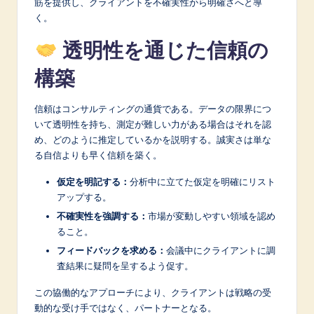
筋を提供し、クライアントを不確実性から明確さへと導
く。
透明性を通じた信頼の
構築
信頼はコンサルティングの通貨である。データの限界につ
いて透明性を持ち、測定が難しい力がある場合はそれを認
め、どのように推定しているかを説明する。誠実さは単な
る自信よりも早く信頼を築く。
仮定を明記する：
分析中に立てた仮定を明確にリスト
アップする。
不確実性を強調する：
市場が変動しやすい領域を認め
ること。
フィードバックを求める：
会議中にクライアントに調
査結果に疑問を呈するよう促す。
この協働的なアプローチにより、クライアントは戦略の受
動的な受け手ではなく、パートナーとなる。