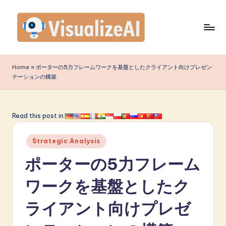
Skip
to
content
V
is
Home
»
ポーターの5力フレームワークを基盤としたクライアント向けプレゼン
テーションの構築
u
a
li
Read this post in:
z
Posted
Strategic Analysis
e
in
ポーターの5力フレーム
A
I
ワークを基盤としたク
J
ライアント向けプレゼ
a