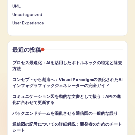
UML
Uncategorized
User Experience
最近の投稿
プロセス最適化：AIを活用したボトルネックの特定と除去
方法
コンセプトから創造へ：Visual Paradigmの強化されたAI
インフォグラフィックジェネレーターの完全ガイド
コミュニケーション図を動的な文書として扱う：APIの進
化に合わせて更新する
バックエンドチームを混乱させる通信図の一般的な誤り
通信図の記号についての詳細解説：開発者のためのチート
シート