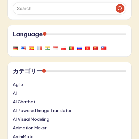
Language
カテゴリー
Agile
AI
AI Chatbot
AI Powered Image Translator
AI Visual Modeling
Animation Maker
ArchiMate