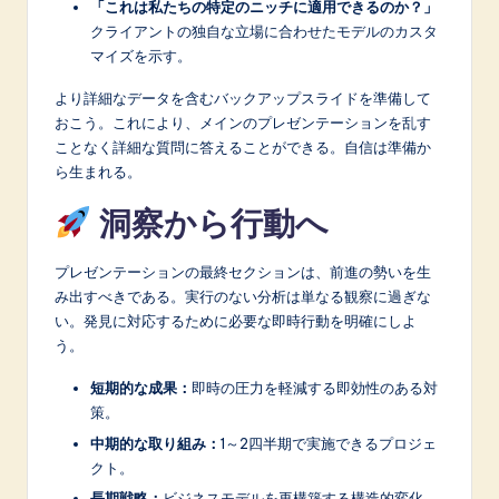
「これは私たちの特定のニッチに適用できるのか？」
クライアントの独自な立場に合わせたモデルのカスタ
マイズを示す。
より詳細なデータを含むバックアップスライドを準備して
おこう。これにより、メインのプレゼンテーションを乱す
ことなく詳細な質問に答えることができる。自信は準備か
ら生まれる。
洞察から行動へ
プレゼンテーションの最終セクションは、前進の勢いを生
み出すべきである。実行のない分析は単なる観察に過ぎな
い。発見に対応するために必要な即時行動を明確にしよ
う。
短期的な成果：
即時の圧力を軽減する即効性のある対
策。
中期的な取り組み：
1～2四半期で実施できるプロジェ
クト。
長期戦略：
ビジネスモデルを再構築する構造的変化。