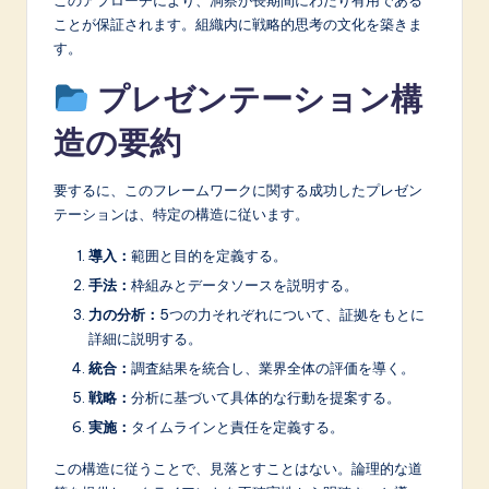
ことが保証されます。組織内に戦略的思考の文化を築きま
す。
プレゼンテーション構
造の要約
要するに、このフレームワークに関する成功したプレゼン
テーションは、特定の構造に従います。
導入：
範囲と目的を定義する。
手法：
枠組みとデータソースを説明する。
力の分析：
5つの力それぞれについて、証拠をもとに
詳細に説明する。
統合：
調査結果を統合し、業界全体の評価を導く。
戦略：
分析に基づいて具体的な行動を提案する。
実施：
タイムラインと責任を定義する。
この構造に従うことで、見落とすことはない。論理的な道