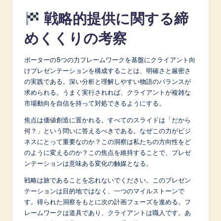
戦略的提供に関する締
めくくりの考察
ポーターの5つの力フレームワークを基盤にクライアント向
けプレゼンテーションを構成することは、明確さと厳密さ
の実践である。深い分析と理解しやすい物語のバランスが
求められる。うまく実行されれば、クライアントが複雑な
市場動向を自信を持って対処できるようにする。
焦点は価値創造に置かれる。すべてのスライドは「だから
何？」という問いに答えるべきである。なぜこの力がビジ
ネスにとって重要なのか？この洞察は私たちの方向性をど
のように変えるのか？この焦点を維持することで、プレゼ
ンテーションは意味ある変化の触媒となる。
戦略は旅であることを忘れないでください。このプレゼン
テーションは目的地ではなく、一つのマイルストーンで
す。得られた洞察をもとに次の計画フェーズを進める。フ
レームワークは道具であり、クライアントは職人です。あ