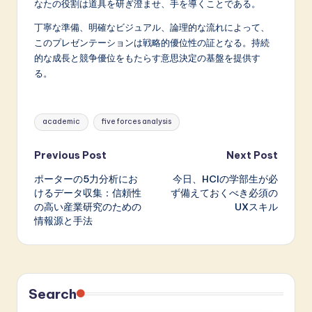
なたの役割は道具を研ぎ澄ませ、手を導くことである。
丁寧な準備、明確なビジュアル、論理的な流れによって、
このプレゼンテーションは戦略的優位性の証となる。持続
的な成長と競争優位をもたらす意思決定の基盤を提供す
る。
Tags:
academic
five forces analysis
Post
Previous Post
Next Post
ポーターの5力分析にお
今日、HCIの学部生が必
navigation
けるデータ収集：信頼性
ず備えておくべき必須の
の高い産業研究のための
UXスキル
情報源と手法
Search