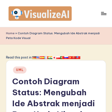
Skip
to
content
V
is
Home
»
Contoh Diagram Status: Mengubah Ide Abstrak menjadi
Peta Kode Visual
u
a
li
Read this post in:
z
Posted
UML
e
in
Contoh Diagram
A
I
Status: Mengubah
I
Ide Abstrak menjadi
n