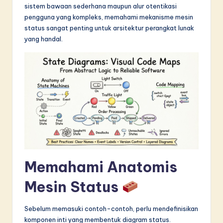
sistem bawaan sederhana maupun alur otentikasi
in
pengguna yang kompleks, memahami mekanisme mesin
A
status sangat penting untuk arsitektur perangkat lunak
yang handal.
I
&
S
o
f
t
w
a
Memahami Anatomis
r
Mesin Status
e
I
Sebelum memasuki contoh-contoh, perlu mendefinisikan
komponen inti yang membentuk diagram status.