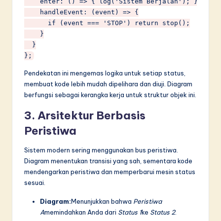
    enter: () => { log('Sistem Berjalan'); },

    handleEvent: (event) => {

      if (event === 'STOP') return stop();

    }

  }

Pendekatan ini mengemas logika untuk setiap status,
membuat kode lebih mudah dipelihara dan diuji. Diagram
berfungsi sebagai kerangka kerja untuk struktur objek ini.
3. Arsitektur Berbasis
Peristiwa
Sistem modern sering menggunakan bus peristiwa.
Diagram menentukan transisi yang sah, sementara kode
mendengarkan peristiwa dan memperbarui mesin status
sesuai.
Diagram:
Menunjukkan bahwa
Peristiwa
A
memindahkan Anda dari
Status 1
ke
Status 2
.