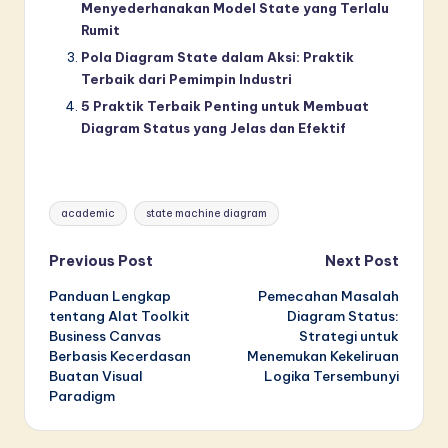
Menyederhanakan Model State yang Terlalu
Rumit
Pola Diagram State dalam Aksi: Praktik
Terbaik dari Pemimpin Industri
5 Praktik Terbaik Penting untuk Membuat
Diagram Status yang Jelas dan Efektif
Tags:
academic
state machine diagram
Post
Previous Post
Next Post
Panduan Lengkap
Pemecahan Masalah
navigation
tentang Alat Toolkit
Diagram Status:
Business Canvas
Strategi untuk
Berbasis Kecerdasan
Menemukan Kekeliruan
Buatan Visual
Logika Tersembunyi
Paradigm