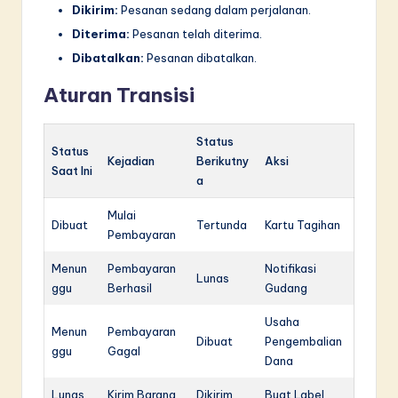
Dikirim:
Pesanan sedang dalam perjalanan.
Diterima:
Pesanan telah diterima.
Dibatalkan:
Pesanan dibatalkan.
Aturan Transisi
Status
Status
Kejadian
Berikutny
Aksi
Saat Ini
a
Mulai
Dibuat
Tertunda
Kartu Tagihan
Pembayaran
Menun
Pembayaran
Notifikasi
Lunas
ggu
Berhasil
Gudang
Usaha
Menun
Pembayaran
Dibuat
Pengembalian
ggu
Gagal
Dana
Lunas
Kirim Barang
Dikirim
Buat Label