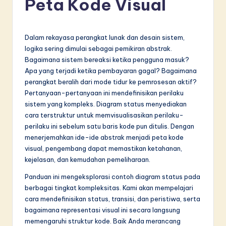
Peta Kode Visual
d
o
n
Dalam rekayasa perangkat lunak dan desain sistem,
logika sering dimulai sebagai pemikiran abstrak.
e
Bagaimana sistem bereaksi ketika pengguna masuk?
si
Apa yang terjadi ketika pembayaran gagal? Bagaimana
perangkat beralih dari mode tidur ke pemrosesan aktif?
a
Pertanyaan-pertanyaan ini mendefinisikan perilaku
n
sistem yang kompleks. Diagram status menyediakan
cara terstruktur untuk memvisualisasikan perilaku-
-
perilaku ini sebelum satu baris kode pun ditulis. Dengan
L
menerjemahkan ide-ide abstrak menjadi peta kode
visual, pengembang dapat memastikan ketahanan,
a
kejelasan, dan kemudahan pemeliharaan.
t
Panduan ini mengeksplorasi contoh diagram status pada
e
berbagai tingkat kompleksitas. Kami akan mempelajari
cara mendefinisikan status, transisi, dan peristiwa, serta
s
bagaimana representasi visual ini secara langsung
t
memengaruhi struktur kode. Baik Anda merancang