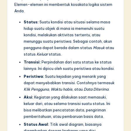
n
Elemen-elemen ini membentuk kosakata logika sistem
n
Anda.
o
Status:
Suatu kondisi atau situasi selama masa
hidup suatu objek di mana ia memenuhi suatu
v
kondisi, melakukan aktivitas tertentu, atau
a
menunggu suatu peristiwa. Sebagai contoh, akun
pengguna dapat berada dalam status
Masuk
atau
ti
status
Keluar
status.
o
Transisi:
Perpindahan dari satu status ke status
n
lainnya. Ini dipicu oleh suatu peristiwa atau kondisi.
Peristiwa:
Suatu kejadian yang menarik yang
dapat menyebabkan transisi. Contohnya termasuk
Klik Pengguna
,
Waktu habis
, atau
Data Diterima
.
Aksi:
Kegiatan yang dilakukan saat memasuki,
keluar dari, atau selama transisi suatu status. Ini
bisa melibatkan pencatatan data, pengiriman
pemberitahuan, atau pembaruan basis data.
Status Awal:
Titik awal diagram, biasanya
digambarkan dengan lingkaran yang diisi.