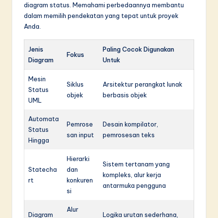
diagram status. Memahami perbedaannya membantu
dalam memilih pendekatan yang tepat untuk proyek
Anda.
Jenis
Paling Cocok Digunakan
Fokus
Diagram
Untuk
Mesin
Siklus
Arsitektur perangkat lunak
Status
objek
berbasis objek
UML
Automata
Pemrose
Desain kompilator,
Status
san input
pemrosesan teks
Hingga
Hierarki
Sistem tertanam yang
Statecha
dan
kompleks, alur kerja
rt
konkuren
antarmuka pengguna
si
Alur
Diagram
Logika urutan sederhana,