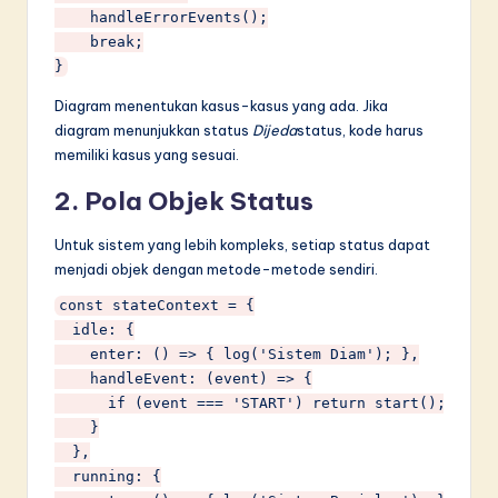
    handleErrorEvents();

    break;

Diagram menentukan kasus-kasus yang ada. Jika
diagram menunjukkan status
Dijeda
status, kode harus
memiliki kasus yang sesuai.
2. Pola Objek Status
Untuk sistem yang lebih kompleks, setiap status dapat
menjadi objek dengan metode-metode sendiri.
const stateContext = {

  idle: {

    enter: () => { log('Sistem Diam'); },

    handleEvent: (event) => {

      if (event === 'START') return start();

    }

  },

  running: {
