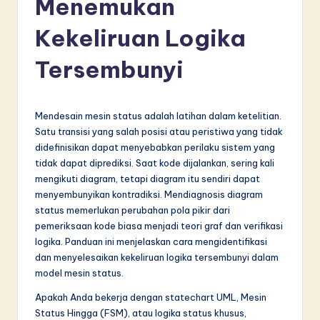
Menemukan
d
o
Kekeliruan Logika
n
Tersembunyi
e
si
Mendesain mesin status adalah latihan dalam ketelitian.
a
Satu transisi yang salah posisi atau peristiwa yang tidak
n
didefinisikan dapat menyebabkan perilaku sistem yang
tidak dapat diprediksi. Saat kode dijalankan, sering kali
-
mengikuti diagram, tetapi diagram itu sendiri dapat
L
menyembunyikan kontradiksi. Mendiagnosis diagram
status memerlukan perubahan pola pikir dari
a
pemeriksaan kode biasa menjadi teori graf dan verifikasi
t
logika. Panduan ini menjelaskan cara mengidentifikasi
dan menyelesaikan kekeliruan logika tersembunyi dalam
e
model mesin status.
s
Apakah Anda bekerja dengan statechart UML, Mesin
t
Status Hingga (FSM), atau logika status khusus,