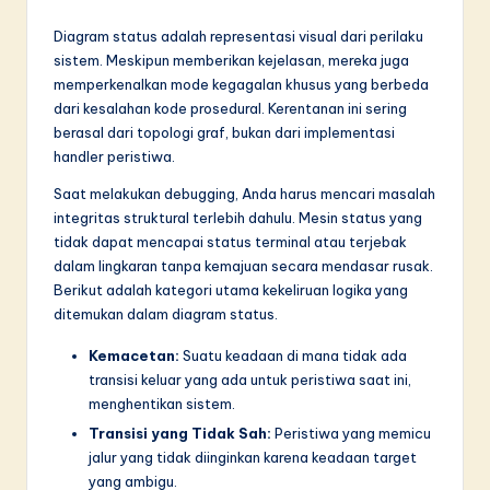
n
Diagram status adalah representasi visual dari perilaku
n
sistem. Meskipun memberikan kejelasan, mereka juga
o
memperkenalkan mode kegagalan khusus yang berbeda
dari kesalahan kode prosedural. Kerentanan ini sering
v
berasal dari topologi graf, bukan dari implementasi
a
handler peristiwa.
ti
Saat melakukan debugging, Anda harus mencari masalah
integritas struktural terlebih dahulu. Mesin status yang
o
tidak dapat mencapai status terminal atau terjebak
n
dalam lingkaran tanpa kemajuan secara mendasar rusak.
Berikut adalah kategori utama kekeliruan logika yang
ditemukan dalam diagram status.
Kemacetan:
Suatu keadaan di mana tidak ada
transisi keluar yang ada untuk peristiwa saat ini,
menghentikan sistem.
Transisi yang Tidak Sah:
Peristiwa yang memicu
jalur yang tidak diinginkan karena keadaan target
yang ambigu.