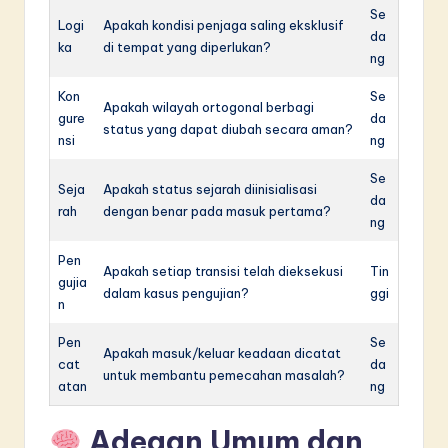
Se
Logi
Apakah kondisi penjaga saling eksklusif
da
ka
di tempat yang diperlukan?
ng
Kon
Se
Apakah wilayah ortogonal berbagi
gure
da
status yang dapat diubah secara aman?
nsi
ng
Se
Seja
Apakah status sejarah diinisialisasi
da
rah
dengan benar pada masuk pertama?
ng
Pen
Apakah setiap transisi telah dieksekusi
Tin
gujia
dalam kasus pengujian?
ggi
n
Pen
Se
Apakah masuk/keluar keadaan dicatat
cat
da
untuk membantu pemecahan masalah?
atan
ng
Adegan Umum dan