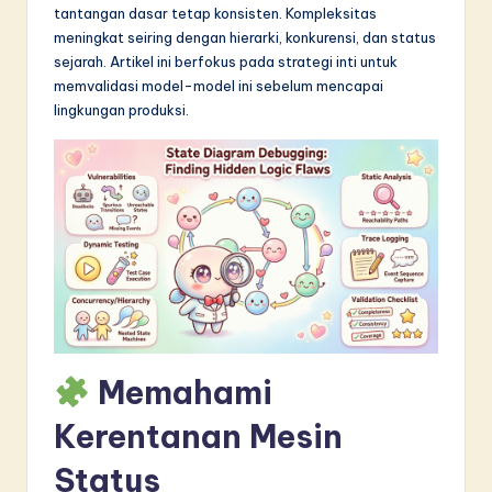
tantangan dasar tetap konsisten. Kompleksitas
in
meningkat seiring dengan hierarki, konkurensi, dan status
A
sejarah. Artikel ini berfokus pada strategi inti untuk
memvalidasi model-model ini sebelum mencapai
I
lingkungan produksi.
&
S
o
f
t
w
a
Memahami
r
e
Kerentanan Mesin
I
Status