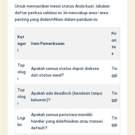
Untuk memastikan mesin status Anda kuat, lakukan
daftar periksa validasi ini. Ini mencakup area-area
penting yang diidentifikasi dalam panduan ini.
Pri
Kat
ori
egor
Item Pemeriksaan
ta
i
s
Top
Apakah semua status dapat diakses
Tin
olog
dari status awal?
ggi
i
Top
Apakah ada deadlock (keadaan tanpa
Tin
olog
keluaran)?
ggi
i
Apakah semua peristiwa memiliki
Logi
Tin
handler yang didefinisikan atau transisi
ka
ggi
default?