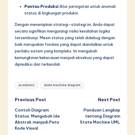
Pantau Produksi:
Atur peringatan untuk anomali
status di lingkungan produksi.
Dengan menerapkan strategi-strategi ini, Anda dapat
secara signifikan mengurangi risiko kesalahan logika
tersembunyi. Mesin status yang telah didebug dengan
baik merupakan fondasi yang dapat diandalkan untuk
perilaku sistem yang kompleks. Ini mengubah
kemungkinan kekacauan menjadi eksekusi yang dapat
diprediksi dan terkendali.
Tags:
academic
state machine diagram
Post
Previous Post
Next Post
Contoh Diagram
Panduan Lengkap
navigation
Status: Mengubah Ide
tentang Diagram
Abstrak menjadi Peta
State Machine UML
Kode Visual