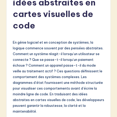
idées abstraites en
e
n
cartes visuelles de
c
code
h
-
En génie logiciel et en conception de systèmes, la
L
logique commence souvent par des pensées abstraites.
a
Comment un système réagit-il lorsqu’un utilisateur se
connecte ? Que se passe-t-il lorsqu’un paiement
t
échoue ? Comment un appareil passe-t-il du mode
e
veille au traitement actif ? Ces questions définissent le
comportement des systèmes complexes. Les
s
diagrammes d’état fournissent une méthode structurée
t
pour visualiser ces comportements avant d’écrire la
moindre ligne de code. En traduisant des idées
in
abstraites en cartes visuelles de code, les développeurs
A
peuvent garantir la robustesse, la clarté et la
maintenabilité.
I