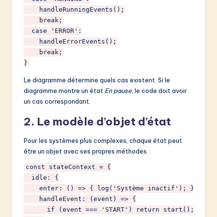
    handleRunningEvents();

    break;

  case 'ERROR':

    handleErrorEvents();

    break;

Le diagramme détermine quels cas existent. Si le
diagramme montre un état
En pause
, le code doit avoir
un cas correspondant.
2. Le modèle d’objet d’état
Pour les systèmes plus complexes, chaque état peut
être un objet avec ses propres méthodes.
const stateContext = {

  idle: {

    enter: () => { log('Système inactif'); },

    handleEvent: (event) => {

      if (event === 'START') return start();
