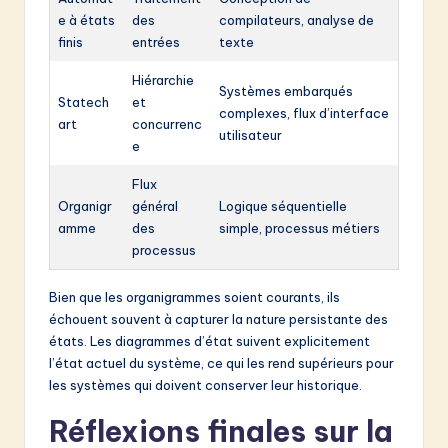
e à états
des
compilateurs, analyse de
finis
entrées
texte
Hiérarchie
Systèmes embarqués
Statech
et
complexes, flux d’interface
art
concurrenc
utilisateur
e
Flux
Organigr
général
Logique séquentielle
amme
des
simple, processus métiers
processus
Bien que les organigrammes soient courants, ils
échouent souvent à capturer la nature persistante des
états. Les diagrammes d’état suivent explicitement
l’état actuel du système, ce qui les rend supérieurs pour
les systèmes qui doivent conserver leur historique.
Réflexions finales sur la