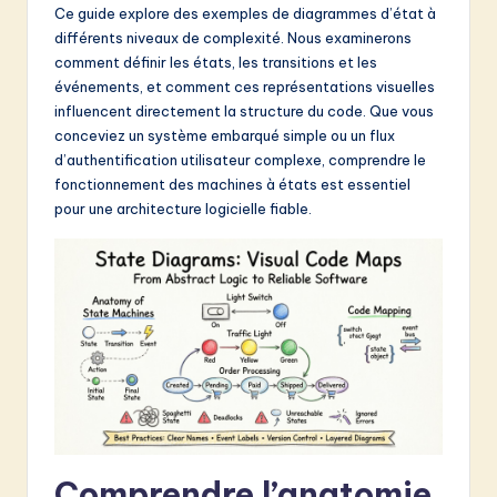
Ce guide explore des exemples de diagrammes d’état à
&
différents niveaux de complexité. Nous examinerons
S
comment définir les états, les transitions et les
événements, et comment ces représentations visuelles
o
influencent directement la structure du code. Que vous
f
conceviez un système embarqué simple ou un flux
d’authentification utilisateur complexe, comprendre le
t
fonctionnement des machines à états est essentiel
w
pour une architecture logicielle fiable.
a
r
e
I
n
n
o
Comprendre l’anatomie