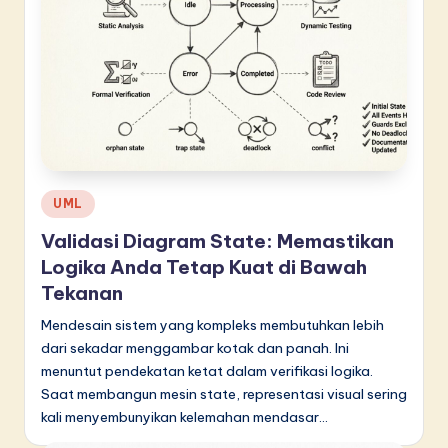
n
n
o
v
a
ti
Posted
o
UML
in
n
Validasi Diagram State: Memastikan
Logika Anda Tetap Kuat di Bawah
Tekanan
Mendesain sistem yang kompleks membutuhkan lebih
dari sekadar menggambar kotak dan panah. Ini
menuntut pendekatan ketat dalam verifikasi logika.
Saat membangun mesin state, representasi visual sering
kali menyembunyikan kelemahan mendasar…