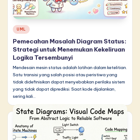
d
o
n
Posted
UML
e
in
Pemecahan Masalah Diagram Status:
si
Strategi untuk Menemukan Kekeliruan
a
Logika Tersembunyi
n
Mendesain mesin status adalah latihan dalam ketelitian.
Satu transisi yang salah posisi atau peristiwa yang
-
tidak didefinisikan dapat menyebabkan perilaku sistem
L
yang tidak dapat diprediksi. Saat kode dijalankan,
a
sering kali…
t
e
s
t