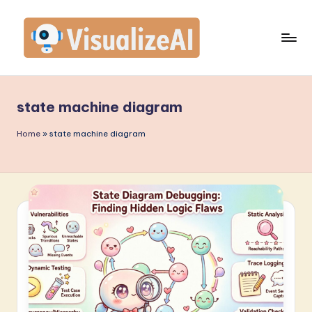
Skip
to
content
V
is
state machine diagram
u
a
Home
»
state machine diagram
li
z
e
A
I
I
n