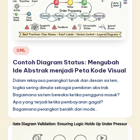
in
A
I
&
S
Posted
UML
in
o
Contoh Diagram Status: Mengubah
f
Ide Abstrak menjadi Peta Kode Visual
t
Dalam rekayasa perangkat lunak dan desain sistem,
logika sering dimulai sebagai pemikiran abstrak.
w
Bagaimana sistem bereaksi ketika pengguna masuk?
a
Apa yang terjadi ketika pembayaran gagal?
Bagaimana perangkat beralih dari mode…
r
e
I