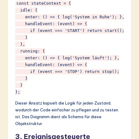
const stateContext = {

  idle: {

    enter: () => { log('System in Ruhe'); },

    handleEvent: (event) => {

      if (event === 'START') return start();

    }

  },

  running: {

    enter: () => { log('System läuft'); },

    handleEvent: (event) => {

      if (event === 'STOP') return stop();

    }

  }

Dieser Ansatz kapselt die Logik für jeden Zustand,
wodurch der Code einfacher zu pflegen und zu testen
ist. Das Diagramm dient als Schema für diese
Objekstruktur.
3. Ereignisgesteuerte