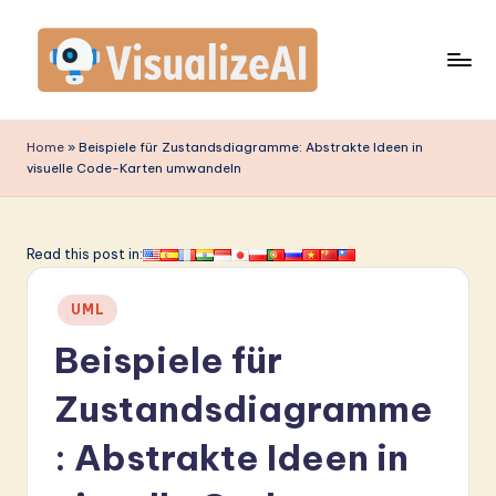
Skip
to
content
V
is
Home
»
Beispiele für Zustandsdiagramme: Abstrakte Ideen in
visuelle Code-Karten umwandeln
u
a
li
Read this post in:
z
Posted
UML
e
in
Beispiele für
A
I
Zustandsdiagramme
G
: Abstrakte Ideen in
e