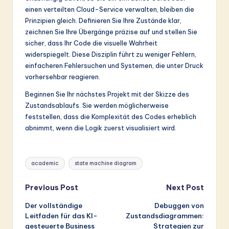
einen verteilten Cloud-Service verwalten, bleiben die
Prinzipien gleich. Definieren Sie Ihre Zustände klar,
zeichnen Sie Ihre Übergänge präzise auf und stellen Sie
sicher, dass Ihr Code die visuelle Wahrheit
widerspiegelt. Diese Disziplin führt zu weniger Fehlern,
einfacheren Fehlersuchen und Systemen, die unter Druck
vorhersehbar reagieren.
Beginnen Sie Ihr nächstes Projekt mit der Skizze des
Zustandsablaufs. Sie werden möglicherweise
feststellen, dass die Komplexität des Codes erheblich
abnimmt, wenn die Logik zuerst visualisiert wird.
Tags:
academic
state machine diagram
Post
Previous Post
Next Post
Der vollständige
Debuggen von
navigation
Leitfaden für das KI-
Zustandsdiagrammen:
gesteuerte Business
Strategien zur