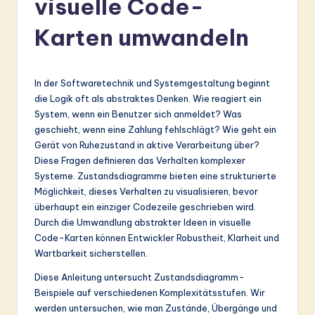
visuelle Code-
r
m
Karten umwandeln
a
n
In der Softwaretechnik und Systemgestaltung beginnt
-
die Logik oft als abstraktes Denken. Wie reagiert ein
System, wenn ein Benutzer sich anmeldet? Was
L
geschieht, wenn eine Zahlung fehlschlägt? Wie geht ein
a
Gerät von Ruhezustand in aktive Verarbeitung über?
Diese Fragen definieren das Verhalten komplexer
t
Systeme. Zustandsdiagramme bieten eine strukturierte
e
Möglichkeit, dieses Verhalten zu visualisieren, bevor
überhaupt ein einziger Codezeile geschrieben wird.
s
Durch die Umwandlung abstrakter Ideen in visuelle
t
Code-Karten können Entwickler Robustheit, Klarheit und
Wartbarkeit sicherstellen.
in
Diese Anleitung untersucht Zustandsdiagramm-
A
Beispiele auf verschiedenen Komplexitätsstufen. Wir
I
werden untersuchen, wie man Zustände, Übergänge und