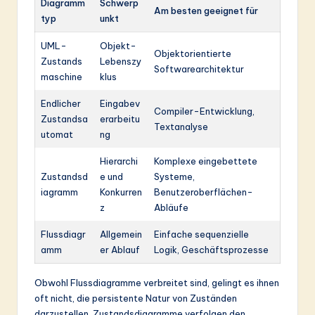
Diagramm
Schwerp
Am besten geeignet für
typ
unkt
UML-
Objekt-
Objektorientierte
Zustands
Lebenszy
Softwarearchitektur
maschine
klus
Endlicher
Eingabev
Compiler-Entwicklung,
Zustandsa
erarbeitu
Textanalyse
utomat
ng
Hierarchi
Komplexe eingebettete
Zustandsd
e und
Systeme,
iagramm
Konkurren
Benutzeroberflächen-
z
Abläufe
Flussdiagr
Allgemein
Einfache sequenzielle
amm
er Ablauf
Logik, Geschäftsprozesse
Obwohl Flussdiagramme verbreitet sind, gelingt es ihnen
oft nicht, die persistente Natur von Zuständen
darzustellen. Zustandsdiagramme verfolgen den