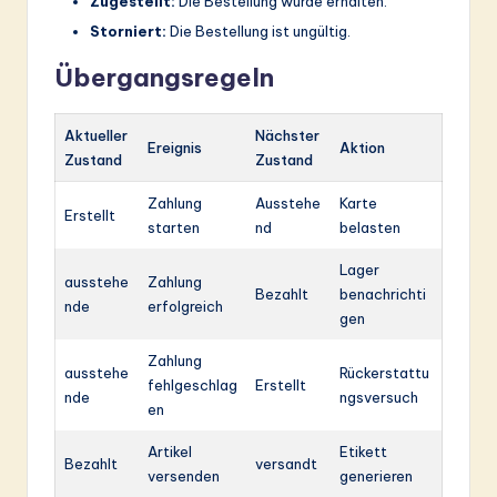
Zugestellt:
Die Bestellung wurde erhalten.
Storniert:
Die Bestellung ist ungültig.
Übergangsregeln
Aktueller
Nächster
Ereignis
Aktion
Zustand
Zustand
Zahlung
Ausstehe
Karte
Erstellt
starten
nd
belasten
Lager
ausstehe
Zahlung
Bezahlt
benachrichti
nde
erfolgreich
gen
Zahlung
ausstehe
Rückerstattu
fehlgeschlag
Erstellt
nde
ngsversuch
en
Artikel
Etikett
Bezahlt
versandt
versenden
generieren