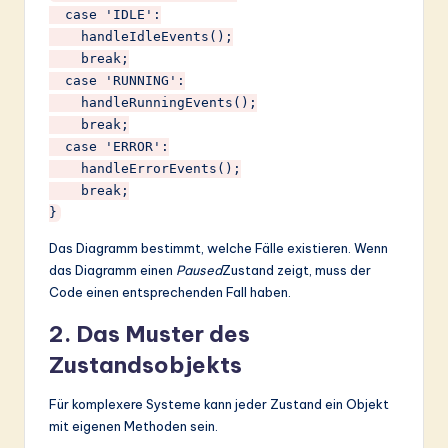
  case 'IDLE':

    handleIdleEvents();

    break;

  case 'RUNNING':

    handleRunningEvents();

    break;

  case 'ERROR':

    handleErrorEvents();

    break;

Das Diagramm bestimmt, welche Fälle existieren. Wenn
das Diagramm einen
Paused
Zustand zeigt, muss der
Code einen entsprechenden Fall haben.
2. Das Muster des
Zustandsobjekts
Für komplexere Systeme kann jeder Zustand ein Objekt
mit eigenen Methoden sein.