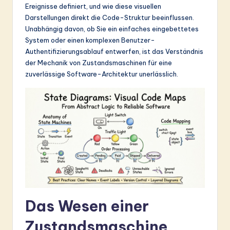
Ereignisse definiert, und wie diese visuellen
&
Darstellungen direkt die Code-Struktur beeinflussen.
S
Unabhängig davon, ob Sie ein einfaches eingebettetes
System oder einen komplexen Benutzer-
o
Authentifizierungsablauf entwerfen, ist das Verständnis
ft
der Mechanik von Zustandsmaschinen für eine
zuverlässige Software-Architektur unerlässlich.
w
a
r
e
In
n
o
v
Das Wesen einer
a
Zustandsmaschine