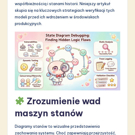
współbieżnością i stanami historii. Niniejszy artykuł
S
skupia się na kluczowych strategiach weryfikacji tych
o
modeli przed ich wdrożeniem w środowiskach
produkcyjnych.
f
t
w
a
r
e
I
n
Zrozumienie wad
n
maszyn stanów
o
v
Diagramy stanów to wizualne przedstawienia
zachowania systemu. Choć zapewniają przejrzystość,