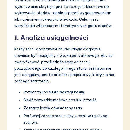
Analiza statyczna polega na badaniu diagramu bez
wykonywania ukrytej logiki. Ta faza jest kluczowa do
wykrywania błędów topologii przed wygenerowaniem
lub napisaniem jakiegokolwiek kodu. Celem jest
weryfikacja własności matematycznych grafu stanów.
1. Analiza osiągalności
Każdy stan w poprawnie zbudowanym diagramie
powinien być osiągalny z węzła początkowego. Aby to
zweryfikować, prześledź ścieżkę od stanu
początkowego do każdego innego stanu. Jeśli stan nie
jest osiągalny, jest to artefakt projektowy, który nie ma
żadnego znaczenia.
Rozpocznij od
Stan początkowy
.
Śledź wszystkie możliwe strzałki przejść.
Zaznacz każdy odwiedzony stan.
Porównaj zaznaczone stany z całkowitą liczbą
stanów.
Każdy niezaznaczony stan jest nieosiągalny.