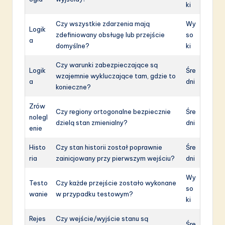
ki
Czy wszystkie zdarzenia mają
Wy
Logik
zdefiniowany obsługę lub przejście
so
a
domyślne?
ki
Czy warunki zabezpieczające są
Logik
Śre
wzajemnie wykluczające tam, gdzie to
a
dni
konieczne?
Zrów
Czy regiony ortogonalne bezpiecznie
Śre
nolegl
dzielą stan zmienialny?
dni
enie
Histo
Czy stan historii został poprawnie
Śre
ria
zainicjowany przy pierwszym wejściu?
dni
Wy
Testo
Czy każde przejście zostało wykonane
so
wanie
w przypadku testowym?
ki
Rejes
Czy wejście/wyjście stanu są
Śre