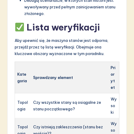
Debuguj scenariusze, w których stan historii jest
wywoływany przed pełnym zainicjowaniem stanu
złożonego.
Lista weryfikacji
Aby upewnić się, że maszyna stanów jest odporna,
przejdź przez tę listę weryfikacji. Obejmuje ona
kluczowe obszary wyznaczone w tym poradniku.
Pri
Kate
or
Sprawdzany element
goria
yt
et
Wy
Topol
Czy wszystkie stany są osiągalne ze
so
ogia
stanu początkowego?
ki
Wy
Topol
Czy istnieją zakleszczenia (stanu bez
so
ogia
wyjścia)?