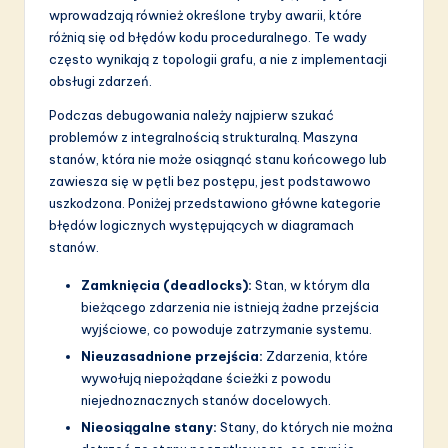
a
wprowadzają również określone tryby awarii, które
ti
różnią się od błędów kodu proceduralnego. Te wady
często wynikają z topologii grafu, a nie z implementacji
o
obsługi zdarzeń.
n
Podczas debugowania należy najpierw szukać
problemów z integralnością strukturalną. Maszyna
stanów, która nie może osiągnąć stanu końcowego lub
zawiesza się w pętli bez postępu, jest podstawowo
uszkodzona. Poniżej przedstawiono główne kategorie
błędów logicznych występujących w diagramach
stanów.
Zamknięcia (deadlocks):
Stan, w którym dla
bieżącego zdarzenia nie istnieją żadne przejścia
wyjściowe, co powoduje zatrzymanie systemu.
Nieuzasadnione przejścia:
Zdarzenia, które
wywołują niepożądane ścieżki z powodu
niejednoznacznych stanów docelowych.
Nieosiągalne stany:
Stany, do których nie można