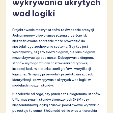
wykrywania ukrytych
li
s
wad logiki
h
-
Projektowanie maszyn stanów to ćwiczenie precyzji.
L
Jedna nieprawidłowo umieszczona przejście lub
niezdefiniowane zdarzenie może prowadzić do
a
niestabilnego zachowania systemu. Gdy kod jest
t
wykonywany, często śledzi diagram, ale sam diagram
może ukrywać sprzeczności. Debugowanie diagramu
e
stanów wymaga zmiany nastawienia od typowej
s
inspekcji kodu w kierunku teorii grafów i weryfikacji
logicznej. Niniejszy przewodnik przedstawia sposób
t
identyfikacji i rozwiązywania ukrytych wad logiki w
in
modelach maszyn stanów.
A
Niezależnie od tego, czy pracujesz z diagramami stanów
UML, maszynami stanów skończonych (FSM) czy
I
niestandardową logiką stanów, podstawowe wyzwania
&
pozostają te same. Złożoność rośnie wraz z hierarchią,