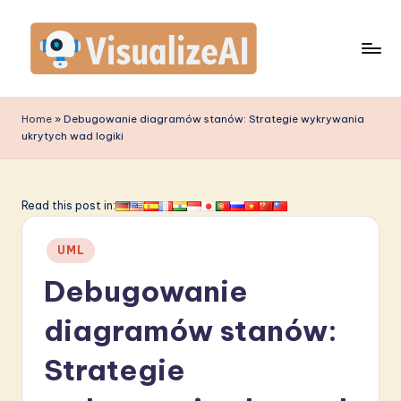
Skip
to
content
V
is
Home
»
Debugowanie diagramów stanów: Strategie wykrywania
ukrytych wad logiki
u
a
li
Read this post in:
z
Posted
UML
e
in
Debugowanie
A
I
diagramów stanów:
P
Strategie
o