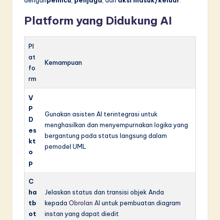
dengan
pemicu
,
penjaga
, dan
aksi masuk/keluar
.
Platform yang Didukung AI
Pl
at
Kemampuan
fo
rm
V
P
Gunakan asisten AI terintegrasi untuk
D
menghasilkan dan menyempurnakan logika yang
es
bergantung pada status langsung dalam
kt
pemodel UML
o
p
C
ha
Jelaskan status dan transisi objek Anda
tb
kepada
Obrolan AI
untuk pembuatan diagram
ot
instan yang dapat diedit