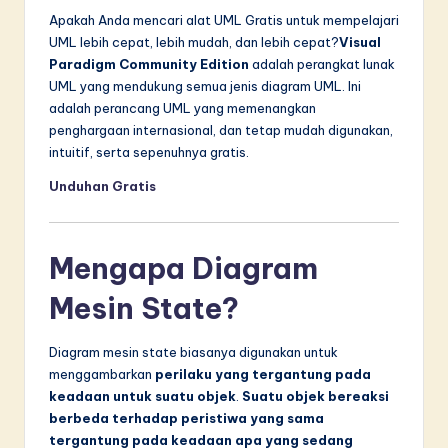
n
Apakah Anda mencari alat UML Gratis untuk mempelajari
n
UML lebih cepat, lebih mudah, dan lebih cepat?
Visual
Paradigm Community Edition
adalah perangkat lunak
o
UML yang mendukung semua jenis diagram UML. Ini
v
adalah perancang UML yang memenangkan
penghargaan internasional, dan tetap mudah digunakan,
a
intuitif, serta sepenuhnya gratis.
ti
Unduhan Gratis
o
n
Mengapa Diagram
Mesin State?
Diagram mesin state biasanya digunakan untuk
menggambarkan
perilaku yang tergantung pada
keadaan untuk suatu objek
.
Suatu objek bereaksi
berbeda terhadap peristiwa yang sama
tergantung pada keadaan apa yang sedang