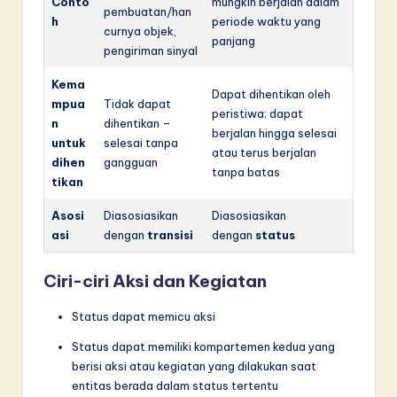
Conto
mungkin berjalan dalam
pembuatan/han
h
periode waktu yang
curnya objek,
panjang
pengiriman sinyal
Kema
Dapat dihentikan oleh
mpua
Tidak dapat
peristiwa; dapat
n
dihentikan –
berjalan hingga selesai
untuk
selesai tanpa
atau terus berjalan
dihen
gangguan
tanpa batas
tikan
Asosi
Diasosiasikan
Diasosiasikan
asi
dengan
transisi
dengan
status
Ciri-ciri Aksi dan Kegiatan
Status dapat memicu aksi
Status dapat memiliki kompartemen kedua yang
berisi aksi atau kegiatan yang dilakukan saat
entitas berada dalam status tertentu