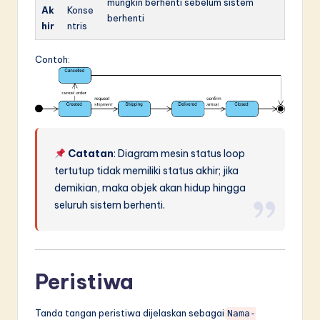
mungkin berhenti sebelum sistem
Ak
Konse
berhenti
hir
ntris
Contoh:
Catatan
: Diagram mesin status loop
tertutup tidak memiliki status akhir; jika
demikian, maka objek akan hidup hingga
seluruh sistem berhenti.
Peristiwa
Tanda tangan peristiwa dijelaskan sebagai
Nama-