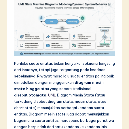
d
o
n
e
si
a
n
Perilaku suatu entitas bukan hanya konsekuensi langsung
-
dari inputnya, tetapi juga tergantung pada keadaan
sebelumnya. Riwayat masa lalu suatu entitas paling baik
L
dimodelkan dengan menggunakan
diagram mesin
a
state hingga
atau yang secara tradisional
disebut
otomata
.
UML
Diagram Mesin State (atau
t
terkadang disebut diagram state, mesin state, atau
e
chart state) menunjukkan berbagai keadaan suatu
entitas. Diagram mesin state juga dapat menunjukkan
s
bagaimana suatu entitas merespons berbagai peristiwa
t
dengan berpindah dari satu keadaan ke keadaan lain.