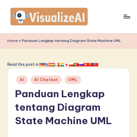
Skip
to
content
V
is
Home
»
Panduan Lengkap tentang Diagram State Machine UML
u
a
Read this post in:
li
Posted
z
AI
AI Chatbot
UML
in
e
Panduan Lengkap
A
tentang Diagram
I
State Machine UML
I
n