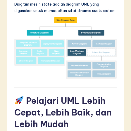
Diagram mesin state adalah diagram UML yang
in
digunakan untuk memodelkan sifat dinamis suatu sistem.
A
I
&
S
o
f
t
w
a
Pelajari UML Lebih
r
Cepat, Lebih Baik, dan
e
Lebih Mudah
I