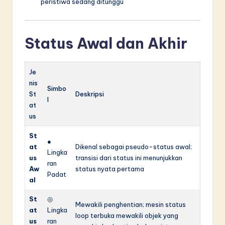
peristiwa sedang ditunggu
Status Awal dan Akhir
Je
nis
Simbo
St
Deskripsi
l
at
us
St
●
at
Dikenal sebagai pseudo-status awal;
Lingka
us
transisi dari status ini menunjukkan
ran
Aw
status nyata pertama
Padat
al
St
◎
Mewakili penghentian; mesin status
at
Lingka
loop terbuka mewakili objek yang
us
ran