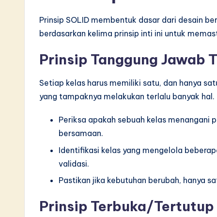
v
Prinsip SOLID membentuk dasar dari desain bero
a
berdasarkan kelima prinsip inti ini untuk memast
ti
Prinsip Tanggung Jawab 
o
Setiap kelas harus memiliki satu, dan hanya sat
n
yang tampaknya melakukan terlalu banyak hal.
Periksa apakah sebuah kelas menangani p
bersamaan.
Identifikasi kelas yang mengelola bebera
validasi.
Pastikan jika kebutuhan berubah, hanya s
Prinsip Terbuka/Tertutup