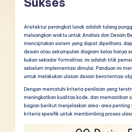
Sukses
I
n
Arsitektur perangkat lunak adalah tulang punggu
d
meluangkan waktu untuk Analisis dan Desain Be
menciptakan sistem yang dapat dipelihara, da
o
desain atau sekumpulan diagram kelas hanya se
n
bukan sekadar formalitas; ini adalah titik peme
sebelum implementasi dimulai. Panduan ini men
e
untuk melakukan ulasan desain berorientasi obj
si
Dengan mematuhi kriteria penilaian yang terstr
a
meningkatkan kualitas kode, dan memastikan si
bagian berikut menjelaskan area-area penting 
n
kriteria spesifik untuk membimbing proses ula
-