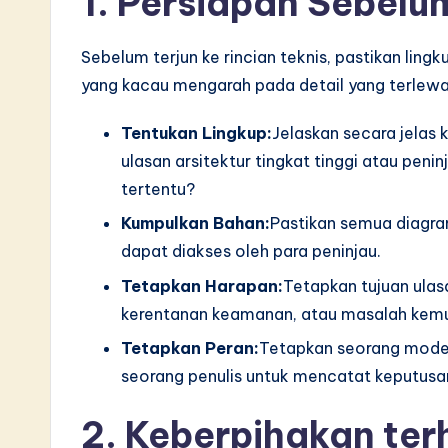
1. Persiapan Sebel
S
o
Sebelum terjun ke rincian teknis, pastikan ling
yang kacau mengarah pada detail yang terlewat
ft
Tentukan Lingkup:
Jelaskan secara jelas
w
ulasan arsitektur tingkat tinggi atau pe
a
tertentu?
r
Kumpulkan Bahan:
Pastikan semua diagra
dapat diakses oleh para peninjau.
e
Tetapkan Harapan:
Tetapkan tujuan ulas
I
kerentanan keamanan, atau masalah kem
Tetapkan Peran:
Tetapkan seorang moder
n
seorang penulis untuk mencatat keputusan
n
2. Keberpihakan ter
o