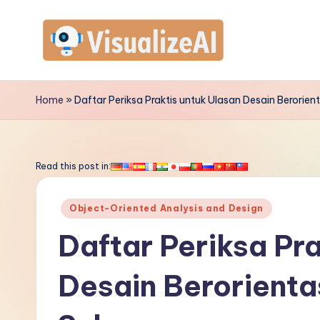
Skip
to
V
content
is
Home
»
Daftar Periksa Praktis untuk Ulasan Desain Berorien
u
a
Read this post in:
li
Posted
Object-Oriented Analysis and Design
z
in
Daftar Periksa Pra
e
Desain Berorienta
A
I