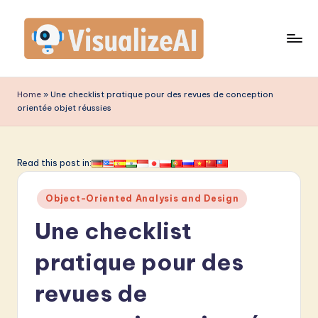
Skip
to
content
V
is
Home
»
Une checklist pratique pour des revues de conception
orientée objet réussies
u
a
li
Read this post in:
z
Posted
Object-Oriented Analysis and Design
e
in
Une checklist
A
I
pratique pour des
F
revues de
r