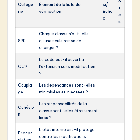
o
Catégo
Élément de la liste de
si/
t
rie
vérification
Éche
e
c
s
Chaque classe n’a-t-elle
SRP
qu’une seule raison de
changer ?
Le code est-il ouvert à
OCP
l’extension sans modification
?
Coupla
Les dépendances sont-elles
ge
minimisées et injectées ?
Les responsabilités de la
Cohésio
classe sont-elles étroitement
n
liées ?
L’état interne est-il protégé
Encaps
contre les modifications
ulation