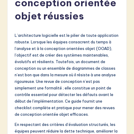
conception orientée
e
n
objet réussies
c
h
L’architecture logicielle est le pilier de toute application
-
robuste. Lorsque les équipes consacrent du temps à
l’analyse et à la conception orientées objet (OOAD),
L
l’objectif est de créer des systèmes maintenables,
a
évolutifs et résilients. Toutefois, un document de
conception ou un ensemble de diagrammes de classes
t
n’est bon que dans la mesure où il résiste à une analyse
e
rigoureuse. Une revue de conception n’est pas
simplement une formalité ; elle constitue un point de
s
contrôle essentiel pour détecter les défauts avant le
t
début de l’implémentation. Ce guide fournit une
checklist complète et pratique pour mener des revues
in
de conception orientée objet efficaces.
A
En respectant des critères d’évaluation structurés, les
I
équipes peuvent réduire la dette technique, améliorer la