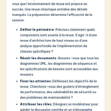
v
vous que l’environnement de revue est propice au
a
succès. Une revue chaotique entraîne des détails
manqués. La préparation détermine l’efficacité de la
ti
session.
o
Définir le périmètre :
Précisez clairement quels
n
composants sont soumis à la revue. S’agit-il d’une
revue d’architecture de haut niveau ou d’une
analyse approfondie de l’implémentation de
classes spécifiques ?
Réunir les documents :
Assurez-vous que tous les
diagrammes UML, les diagrammes de séquence et
les spécifications de besoins sont accessibles aux
revueurs.
Fixer les attentes :
Définissez les objectifs de la
revue. Cherchons-nous des goulets d’étranglement
de performance, des vulnérabilités de sécurité ou
des problèmes de maintenabilité ?
Attribuer les rôles :
Désignez un modérateur pour
garder la discussion centrée et un sténographe