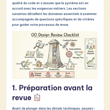
qualité du code et s’assurer que le système est en
&
accord avec les exigences métiers. Les sections
S
suivantes détaillent les domaines essentiels à examiner,
accompagnés de questions spécifiques et de critères
o
pour guider votre processus de revue.
f
t
w
a
r
e
I
1. Préparation avant la
n
n
revue
o
Avant de plonger dans les détails techniques, assurez-