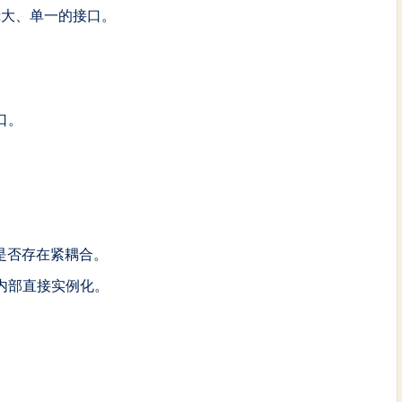
庞大、单一的接口。
。
口。
是否存在紧耦合。
内部直接实例化。