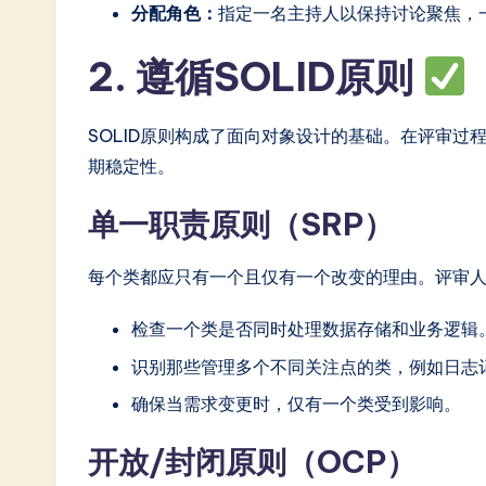
分配角色：
指定一名主持人以保持讨论聚焦，
in
A
2. 遵循SOLID原则
I
SOLID原则构成了面向对象设计的基础。在评审
&
期稳定性。
S
单一职责原则（SRP）
o
每个类都应只有一个且仅有一个改变的理由。评审
ft
检查一个类是否同时处理数据存储和业务逻辑
w
识别那些管理多个不同关注点的类，例如日志
a
确保当需求变更时，仅有一个类受到影响。
r
开放/封闭原则（OCP）
e