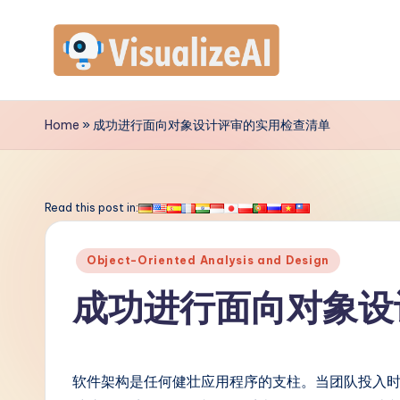
Skip
to
V
content
is
Home
»
成功进行面向对象设计评审的实用检查清单
u
a
Read this post in:
li
Posted
Object-Oriented Analysis and Design
z
in
成功进行面向对象设
e
A
软件架构是任何健壮应用程序的支柱。当团队投入时
I