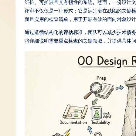
维护、可扩展且具有韧性的系统。然而，一份设计
S
评审不仅仅是一种形式；它是识别潜在缺陷的关键
面且实用的检查清单，用于开展有效的面向对象设
i
通过遵循结构化的评估标准，团队可以减少技术债
m
将详细说明需要重点检查的关键领域，并提供具体
p
li
fi
e
d
C
hi