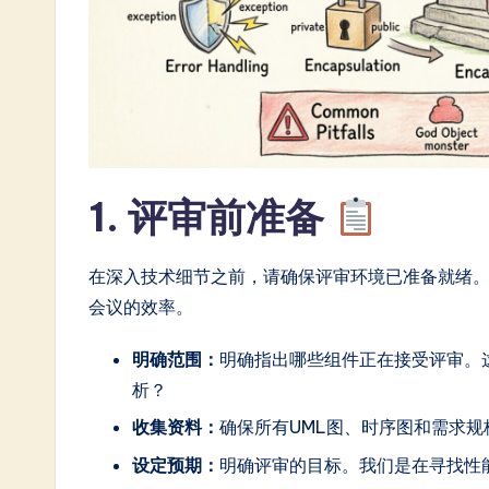
n
e
s
e
-
1. 评审前准备
L
a
在深入技术细节之前，请确保评审环境已准备就绪
会议的效率。
t
明确范围：
明确指出哪些组件正在接受评审。
e
析？
s
收集资料：
确保所有UML图、时序图和需求
t
设定预期：
明确评审的目标。我们是在寻找性