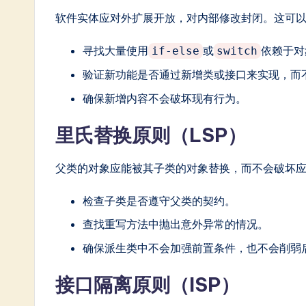
软件实体应对外扩展开放，对内部修改封闭。这可
In
n
寻找大量使用
或
依赖于对
if-else
switch
验证新功能是否通过新增类或接口来实现，而
o
确保新增内容不会破坏现有行为。
v
里氏替换原则（LSP）
a
ti
父类的对象应能被其子类的对象替换，而不会破坏
o
检查子类是否遵守父类的契约。
n
查找重写方法中抛出意外异常的情况。
确保派生类中不会加强前置条件，也不会削弱
接口隔离原则（ISP）