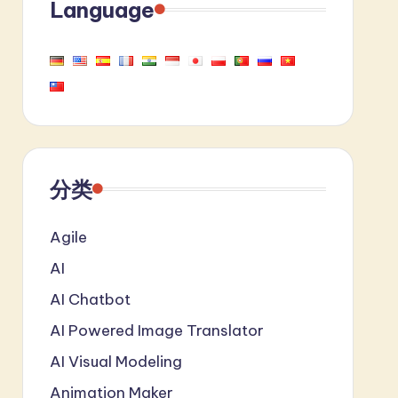
Language
分类
Agile
AI
AI Chatbot
AI Powered Image Translator
AI Visual Modeling
Animation Maker