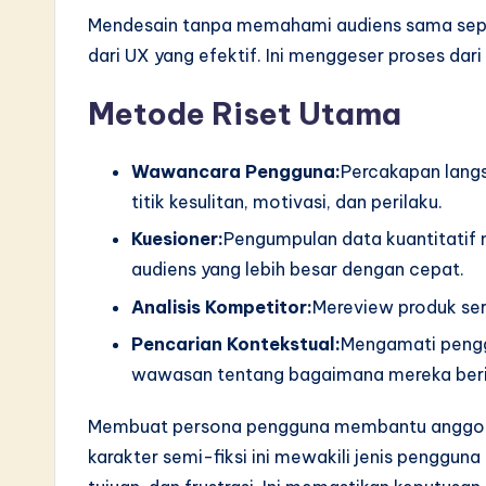
S
Mendesain tanpa memahami audiens sama seper
dari UX yang efektif. Ini menggeser proses dar
o
ft
Metode Riset Utama
w
Wawancara Pengguna:
Percakapan langs
a
titik kesulitan, motivasi, dan perilaku.
Kuesioner:
Pengumpulan data kuantitatif
r
audiens yang lebih besar dengan cepat.
e
Analisis Kompetitor:
Mereview produk ser
I
Pencarian Kontekstual:
Mengamati pengg
wawasan tentang bagaimana mereka berint
n
n
Membuat persona pengguna membantu anggota
karakter semi-fiksi ini mewakili jenis penggu
o