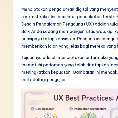
I
Menciptakan pengalaman digital yang menyent
tarik estetika. Ini menuntut pendekatan terstru
n
Desain Pengalaman Pengguna (UX) adalah tulang
d
Baik Anda sedang membangun situs web, aplikas
prinsipnya tetap konsisten. Panduan ini mengura
o
memberikan jalan yang jelas bagi mereka yang 
n
Tujuannya adalah menciptakan antarmuka yang in
e
mematuhi pedoman yang telah ditetapkan, de
meningkatkan kepuasan. Gambaran ini mencakup ri
si
metodologi pengujian.
a
n
-