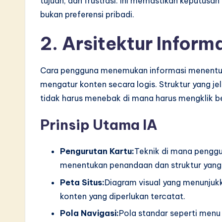
tujuan, dan frustrasi. Ini memastikan keputusa
v
bukan preferensi pribadi.
a
2. Arsitektur Inform
ti
Cara pengguna menemukan informasi menentukan
o
mengatur konten secara logis. Struktur yang j
n
tidak harus menebak di mana harus mengklik be
Prinsip Utama IA
Pengurutan Kartu:
Teknik di mana pengg
menentukan penandaan dan struktur yang pa
Peta Situs:
Diagram visual yang menunjuk
konten yang diperlukan tercatat.
Pola Navigasi:
Pola standar seperti menu