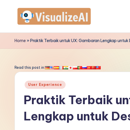
Skip
to
V
content
is
Home
»
Praktik Terbaik untuk UX: Gambaran Lengkap untuk
u
a
Read this post in:
li
Posted
User Experience
z
in
Praktik Terbaik u
e
Lengkap untuk De
A
I