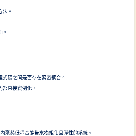
方法。
面。
程式碼之間是否存在緊密耦合。
內部直接實例化。
高內聚與低耦合能帶來模組化且彈性的系統。