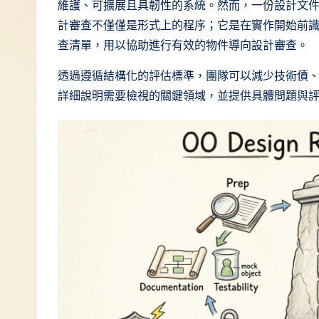
維護、可擴展且具韌性的系統。然而，一份設計文
T
計審查不僅僅是形式上的程序；它是在實作開始前
查清單，用以協助進行有效的物件導向設計審查。
r
透過遵循結構化的評估標準，團隊可以減少技術債
a
詳細說明需要檢視的關鍵領域，並提供具體問題與
d
it
i
o
n
a
l