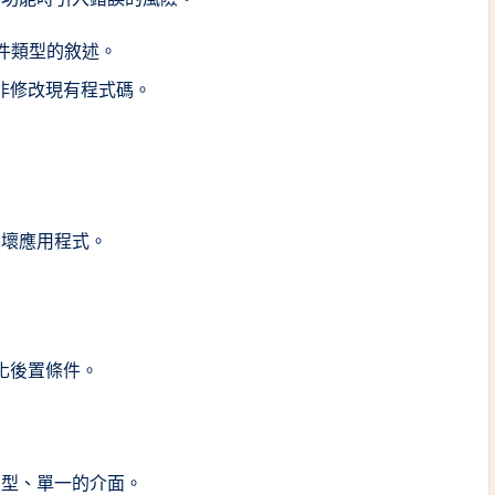
件類型的敘述。
非修改現有程式碼。
破壞應用程式。
化後置條件。
大型、單一的介面。