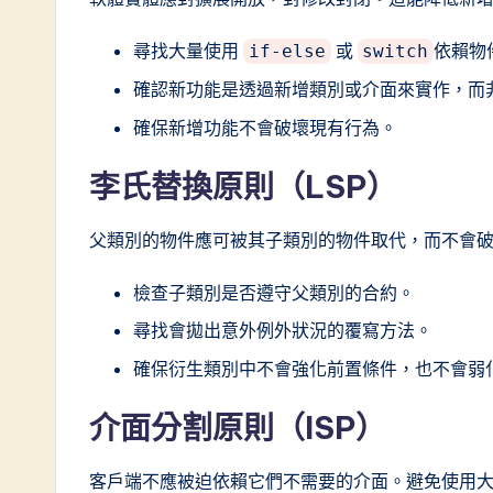
w
尋找大量使用
或
依賴物
if-else
switch
a
確認新功能是透過新增類別或介面來實作，而
r
確保新增功能不會破壞現有行為。
e
李氏替換原則（LSP）
I
父類別的物件應可被其子類別的物件取代，而不會
n
檢查子類別是否遵守父類別的合約。
n
尋找會拋出意外例外狀況的覆寫方法。
o
確保衍生類別中不會強化前置條件，也不會弱
v
介面分割原則（ISP）
a
客戶端不應被迫依賴它們不需要的介面。避免使用