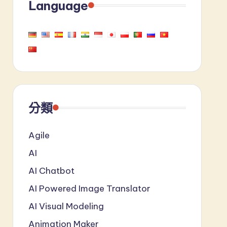
Language
分類
Agile
AI
AI Chatbot
AI Powered Image Translator
AI Visual Modeling
Animation Maker