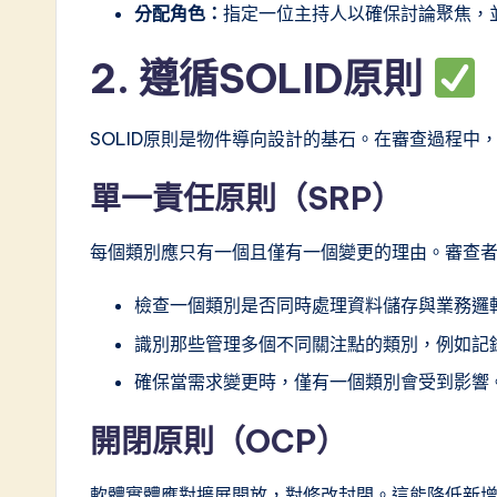
分配角色：
指定一位主持人以確保討論聚焦，
e
s
2. 遵循SOLID原則
t
SOLID原則是物件導向設計的基石。在審查過程
i
單一責任原則（SRP）
n
A
每個類別應只有一個且僅有一個變更的理由。審查
I
檢查一個類別是否同時處理資料儲存與業務邏
&
識別那些管理多個不同關注點的類別，例如記
確保當需求變更時，僅有一個類別會受到影響
S
開閉原則（OCP）
o
ft
軟體實體應對擴展開放，對修改封閉。這能降低新