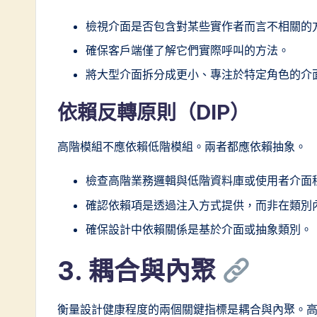
ti
檢視介面是否包含對某些實作者而言不相關的
o
確保客戶端僅了解它們實際呼叫的方法。
n
將大型介面拆分成更小、專注於特定角色的介
依賴反轉原則（DIP）
高階模組不應依賴低階模組。兩者都應依賴抽象。
檢查高階業務邏輯與低階資料庫或使用者介面
確認依賴項是透過注入方式提供，而非在類別
確保設計中依賴關係是基於介面或抽象類別。
3. 耦合與內聚
衡量設計健康程度的兩個關鍵指標是耦合與內聚。