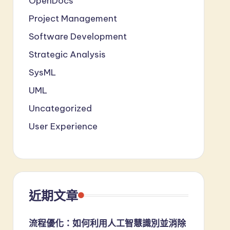
OpenDocs
Project Management
Software Development
Strategic Analysis
SysML
UML
Uncategorized
User Experience
近期文章
流程優化：如何利用人工智慧識別並消除