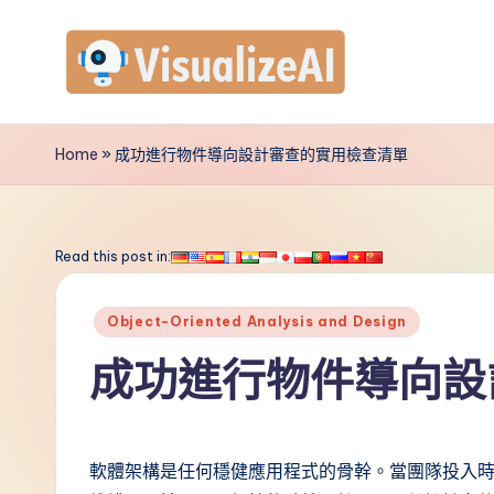
Skip
to
V
content
is
Home
»
成功進行物件導向設計審查的實用檢查清單
u
a
Read this post in:
li
Posted
Object-Oriented Analysis and Design
z
in
成功進行物件導向設
e
A
軟體架構是任何穩健應用程式的骨幹。當團隊投入時
I