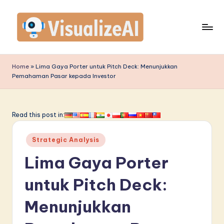
Skip
to
content
V
is
Home
»
Lima Gaya Porter untuk Pitch Deck: Menunjukkan
Pemahaman Pasar kepada Investor
u
a
li
Read this post in:
z
Posted
Strategic Analysis
e
in
Lima Gaya Porter
A
I
untuk Pitch Deck:
I
Menunjukkan
n