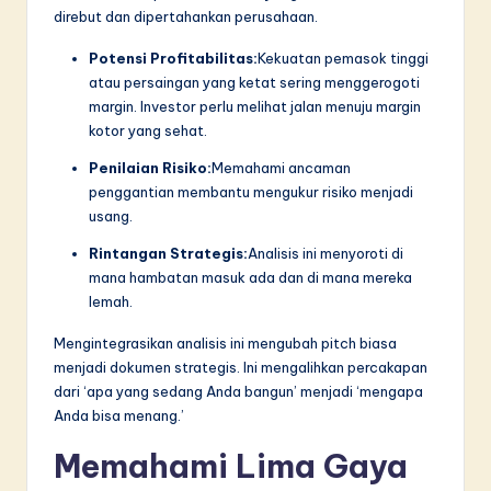
n
direbut dan dipertahankan perusahaan.
n
Potensi Profitabilitas:
Kekuatan pemasok tinggi
o
atau persaingan yang ketat sering menggerogoti
margin. Investor perlu melihat jalan menuju margin
v
kotor yang sehat.
a
Penilaian Risiko:
Memahami ancaman
ti
penggantian membantu mengukur risiko menjadi
usang.
o
Rintangan Strategis:
Analisis ini menyoroti di
n
mana hambatan masuk ada dan di mana mereka
lemah.
Mengintegrasikan analisis ini mengubah pitch biasa
menjadi dokumen strategis. Ini mengalihkan percakapan
dari ‘apa yang sedang Anda bangun’ menjadi ‘mengapa
Anda bisa menang.’
Memahami Lima Gaya