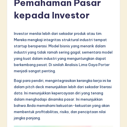
Pemahaman Pasar
d
o
kepada Investor
n
e
Investor menilai lebih dari sekadar produk atau tim.
si
Mereka mengkaji integritas struktural industri tempat
startup beroperasi. Model bisnis yang menarik dalam
a
industri yang tidak ramah sering gagal, sementara model
n
yang kuat dalam industri yang menguntungkan dapat
berkembang pesat. Di sinilah Analisis Lima Gaya Porter
-
menjadi sangat penting.
L
Bagi para pendiri, mengintegrasikan kerangka kerja ini ke
a
dalam pitch deck menunjukkan lebih dari sekadar literasi
data. Ini menunjukkan kepercayaan diri yang tenang
t
dalam menghadapi dinamika pasar. Ini menunjukkan
e
bahwa Anda memahami kekuatan-kekuatan yang akan
membentuk profitabilitas, risiko, dan penciptaan nilai
s
jangka panjang.
t