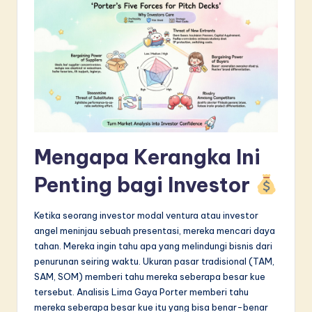
in
A
I
&
S
o
Mengapa Kerangka Ini
f
t
Penting bagi Investor
w
Ketika seorang investor modal ventura atau investor
a
angel meninjau sebuah presentasi, mereka mencari daya
r
tahan. Mereka ingin tahu apa yang melindungi bisnis dari
penurunan seiring waktu. Ukuran pasar tradisional (TAM,
e
SAM, SOM) memberi tahu mereka seberapa besar kue
I
tersebut. Analisis Lima Gaya Porter memberi tahu
mereka seberapa besar kue itu yang bisa benar-benar