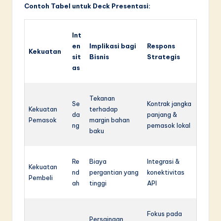
Contoh Tabel untuk Deck Presentasi:
Int
en
Implikasi bagi
Respons
Kekuatan
sit
Bisnis
Strategis
as
Tekanan
Se
Kontrak jangka
Kekuatan
terhadap
da
panjang &
Pemasok
margin bahan
ng
pemasok lokal
baku
Re
Biaya
Integrasi &
Kekuatan
nd
pergantian yang
konektivitas
Pembeli
ah
tinggi
API
Fokus pada
Persaingan