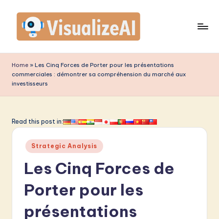
Skip
to
content
V
is
Home
»
Les Cinq Forces de Porter pour les présentations
commerciales : démontrer sa compréhension du marché aux
u
investisseurs
a
li
Read this post in:
z
e
Posted
Strategic Analysis
in
A
Les Cinq Forces de
I
Porter pour les
F
présentations
r