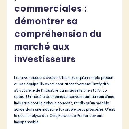
e
commerciales :
n
démontrer sa
c
compréhension du
h
-
marché aux
L
investisseurs
a
t
Les investisseurs évaluent bien plus qu’un simple produit
e
ou une équipe. Ils examinent attentivement l’intégrité
s
structurelle de l’industrie dans laquelle une start-up
opère. Un modèle économique convaincant au sein d’une
t
industrie hostile échoue souvent, tandis qu’un modèle
in
solide dans une industrie favorable peut prospérer. C’est
là que l’analyse des Cinq Forces de Porter devient
A
indispensable.
I