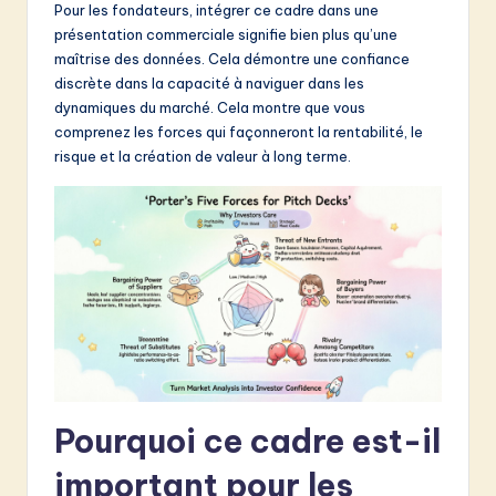
Pour les fondateurs, intégrer ce cadre dans une
&
présentation commerciale signifie bien plus qu’une
maîtrise des données. Cela démontre une confiance
S
discrète dans la capacité à naviguer dans les
o
dynamiques du marché. Cela montre que vous
comprenez les forces qui façonneront la rentabilité, le
f
risque et la création de valeur à long terme.
t
w
a
r
e
I
n
n
Pourquoi ce cadre est-il
o
important pour les