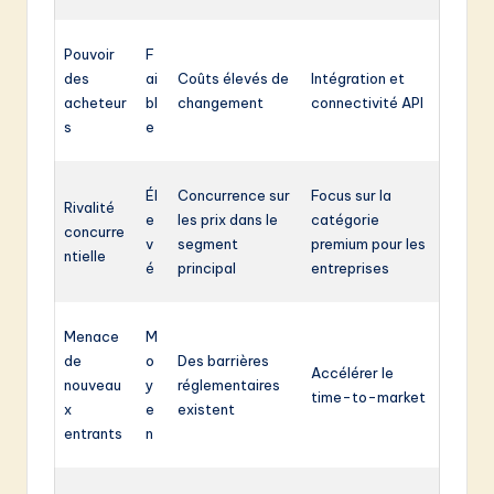
Pouvoir
F
des
ai
Coûts élevés de
Intégration et
acheteur
bl
changement
connectivité API
s
e
Él
Concurrence sur
Focus sur la
Rivalité
e
les prix dans le
catégorie
concurre
v
segment
premium pour les
ntielle
é
principal
entreprises
Menace
M
de
o
Des barrières
Accélérer le
nouveau
y
réglementaires
time-to-market
x
e
existent
entrants
n