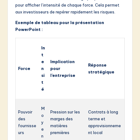
pour afficher l’intensité de chaque force. Cela permet
aux investisseurs de repérer rapidement les risques.
Exemple de tableau pour la présentation
PowerPoint :
In
t
e
Implication
Réponse
Force
n
pour
stratégique
si
l’entreprise
t
é
M
Pouvoir
Pression sur les
Contrats à long
o
des
marges des
terme et
y
fournisse
matières
approvisionneme
e
urs
premières
nt local
n