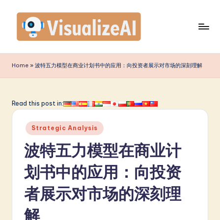
Skip
to
content
V
is
Home
»
波特五力模型在商业计划书中的应用：向投资者展示对市场的深刻理解
u
a
Read this post in:
li
Posted
z
Strategic Analysis
in
e
波特五力模型在商业计
A
划书中的应用：向投资
I
者展示对市场的深刻理
S
i
解