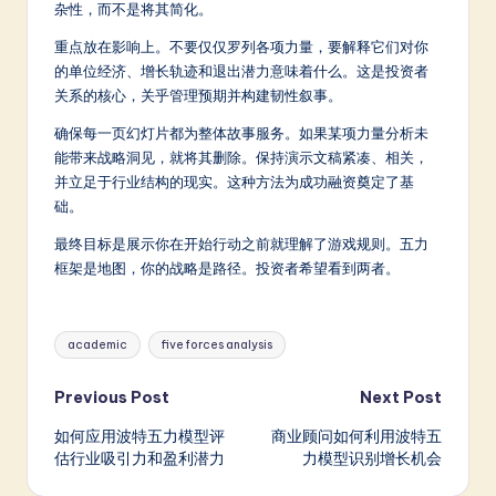
杂性，而不是将其简化。
重点放在影响上。不要仅仅罗列各项力量，要解释它们对你
的单位经济、增长轨迹和退出潜力意味着什么。这是投资者
关系的核心，关乎管理预期并构建韧性叙事。
确保每一页幻灯片都为整体故事服务。如果某项力量分析未
能带来战略洞见，就将其删除。保持演示文稿紧凑、相关，
并立足于行业结构的现实。这种方法为成功融资奠定了基
础。
最终目标是展示你在开始行动之前就理解了游戏规则。五力
框架是地图，你的战略是路径。投资者希望看到两者。
Tags:
academic
five forces analysis
Post
Previous Post
Next Post
如何应用波特五力模型评
商业顾问如何利用波特五
navigation
估行业吸引力和盈利潜力
力模型识别增长机会