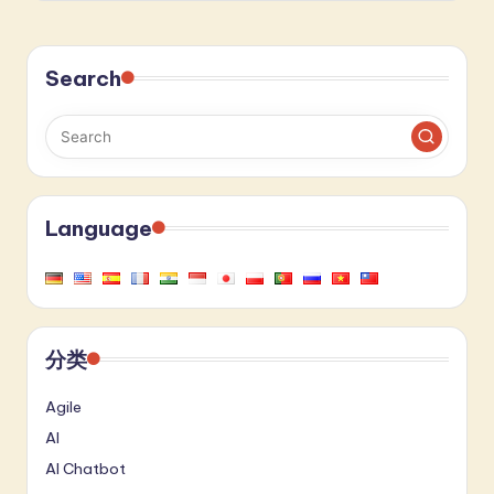
Search
Language
分类
Agile
AI
AI Chatbot