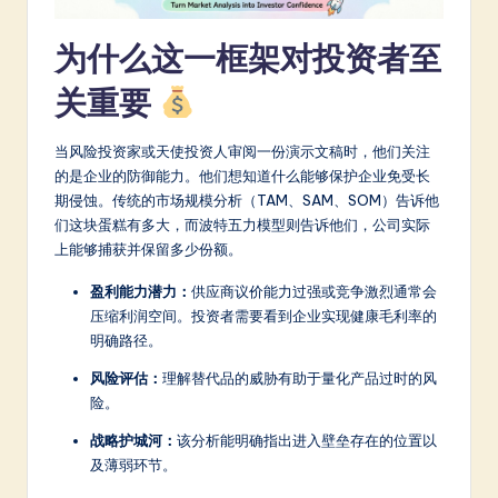
a
为什么这一框架对投资者至
t
关重要
e
s
当风险投资家或天使投资人审阅一份演示文稿时，他们关注
t
的是企业的防御能力。他们想知道什么能够保护企业免受长
期侵蚀。传统的市场规模分析（TAM、SAM、SOM）告诉他
in
们这块蛋糕有多大，而波特五力模型则告诉他们，公司实际
A
上能够捕获并保留多少份额。
I
盈利能力潜力：
供应商议价能力过强或竞争激烈通常会
压缩利润空间。投资者需要看到企业实现健康毛利率的
&
明确路径。
S
风险评估：
理解替代品的威胁有助于量化产品过时的风
o
险。
ft
战略护城河：
该分析能明确指出进入壁垒存在的位置以
w
及薄弱环节。