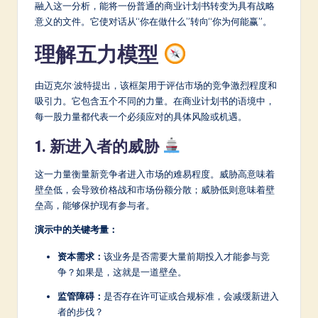
a
融入这一分析，能将一份普通的商业计划书转变为具有战略
意义的文件。它使对话从“你在做什么”转向“你为何能赢”。
r
理解五力模型
e
In
由迈克尔·波特提出，该框架用于评估市场的竞争激烈程度和
n
吸引力。它包含五个不同的力量。在商业计划书的语境中，
每一股力量都代表一个必须应对的具体风险或机遇。
o
1. 新进入者的威胁
v
a
这一力量衡量新竞争者进入市场的难易程度。威胁高意味着
ti
壁垒低，会导致价格战和市场份额分散；威胁低则意味着壁
垒高，能够保护现有参与者。
o
演示中的关键考量：
n
资本需求：
该业务是否需要大量前期投入才能参与竞
争？如果是，这就是一道壁垒。
监管障碍：
是否存在许可证或合规标准，会减缓新进入
者的步伐？