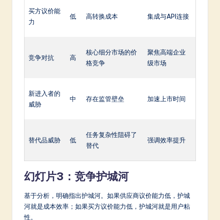
买方议价能
低
高转换成本
集成与API连接
力
核心细分市场的价
聚焦高端企业
竞争对抗
高
格竞争
级市场
新进入者的
中
存在监管壁垒
加速上市时间
威胁
任务复杂性阻碍了
替代品威胁
低
强调效率提升
替代
幻灯片3：竞争护城河
基于分析，明确指出护城河。如果供应商议价能力低，护城
河就是成本效率；如果买方议价能力低，护城河就是用户粘
性。