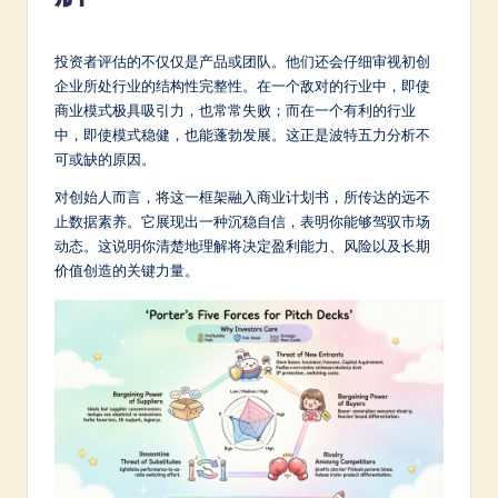
m
p
投资者评估的不仅仅是产品或团队。他们还会仔细审视初创
li
企业所处行业的结构性完整性。在一个敌对的行业中，即使
商业模式极具吸引力，也常常失败；而在一个有利的行业
fi
中，即使模式稳健，也能蓬勃发展。这正是波特五力分析不
e
可或缺的原因。
d
对创始人而言，将这一框架融入商业计划书，所传达的远不
止数据素养。它展现出一种沉稳自信，表明你能够驾驭市场
C
动态。这说明你清楚地理解将决定盈利能力、风险以及长期
hi
价值创造的关键力量。
n
e
s
e
-
L