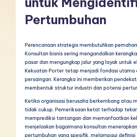
untuk Mengidentif
I
Pertumbuhan
n
d
Perencanaan strategis membutuhkan pemahama
o
Konsultan bisnis sering mengandalkan kerangka
n
pasar dan mengungkap jalur yang layak untuk ek
Kekuatan Porter tetap menjadi fondasi utama da
e
persaingan. Kerangka ini memberikan pendekata
si
membentuk struktur industri dan potensi pert
a
Ketika organisasi berusaha berkembang atau m
tidak cukup. Pemeriksaan ketat terhadap tek
n
memprediksi tantangan dan memanfaatkan kele
-
menjelaskan bagaimana konsultan menerapkan m
pertumbuhan yang spesifik, melampaui definisi 