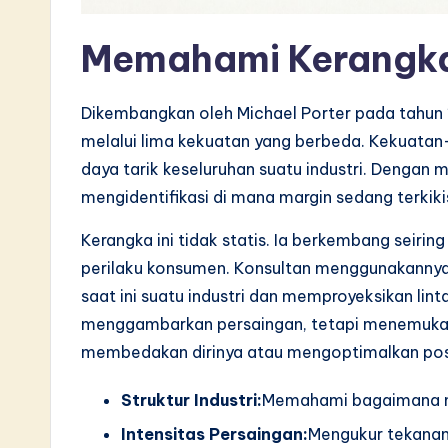
S
Memahami Kerangka
o
ft
Dikembangkan oleh Michael Porter pada tahun 1
w
melalui lima kekuatan yang berbeda. Kekuatan
daya tarik keseluruhan suatu industri. Dengan 
a
mengidentifikasi di mana margin sedang terkiki
r
Kerangka ini tidak statis. Ia berkembang seirin
e
perilaku konsumen. Konsultan menggunakannya
saat ini suatu industri dan memproyeksikan li
I
menggambarkan persaingan, tetapi menemukan t
n
membedakan dirinya atau mengoptimalkan posi
n
Struktur Industri:
Memahami bagaimana nila
o
Intensitas Persaingan:
Mengukur tekanan