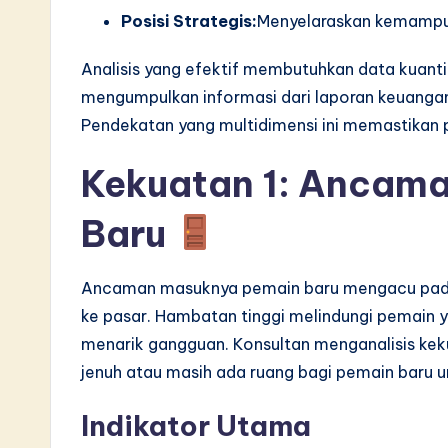
Posisi Strategis:
Menyelaraskan kemampuan
v
Analisis yang efektif membutuhkan data kuanti
a
mengumpulkan informasi dari laporan keuangan,
ti
Pendekatan yang multidimensi ini memastikan
o
Kekuatan 1: Ancam
n
Baru
Ancaman masuknya pemain baru mengacu pada 
ke pasar. Hambatan tinggi melindungi pemain
menarik gangguan. Konsultan menganalisis kek
jenuh atau masih ada ruang bagi pemain baru 
Indikator Utama