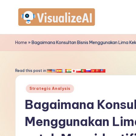
Skip
to
V
content
is
Home
»
Bagaimana Konsultan Bisnis Menggunakan Lima Keku
u
a
Read this post in:
li
Posted
Strategic Analysis
z
in
Bagaimana Konsul
e
Menggunakan Lima
A
I