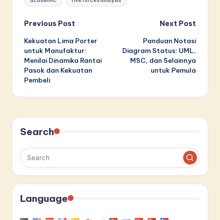
academic
five forces analysis
Post
Previous Post
Next Post
Kekuatan Lima Porter
Panduan Notasi
navigation
untuk Manufaktur:
Diagram Status: UML,
Menilai Dinamika Rantai
MSC, dan Selainnya
Pasok dan Kekuatan
untuk Pemula
Pembeli
Search
Language