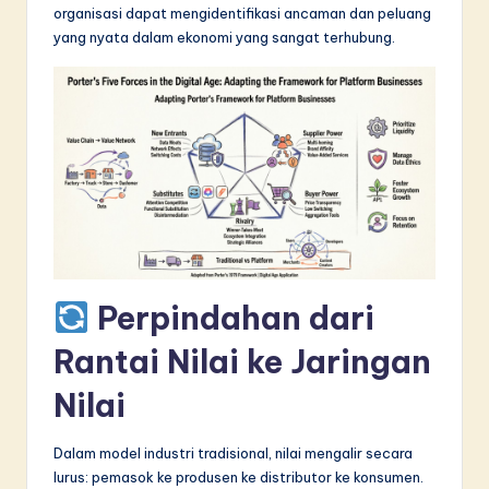
organisasi dapat mengidentifikasi ancaman dan peluang
in
yang nyata dalam ekonomi yang sangat terhubung.
A
I
&
S
o
f
t
Perpindahan dari
w
a
Rantai Nilai ke Jaringan
r
Nilai
e
Dalam model industri tradisional, nilai mengalir secara
I
lurus: pemasok ke produsen ke distributor ke konsumen.