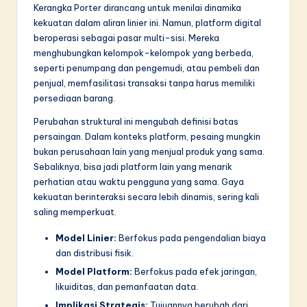
n
Kerangka Porter dirancang untuk menilai dinamika
kekuatan dalam aliran linier ini. Namun, platform digital
n
beroperasi sebagai pasar multi-sisi. Mereka
o
menghubungkan kelompok-kelompok yang berbeda,
seperti penumpang dan pengemudi, atau pembeli dan
v
penjual, memfasilitasi transaksi tanpa harus memiliki
a
persediaan barang.
ti
Perubahan struktural ini mengubah definisi batas
persaingan. Dalam konteks platform, pesaing mungkin
o
bukan perusahaan lain yang menjual produk yang sama.
n
Sebaliknya, bisa jadi platform lain yang menarik
perhatian atau waktu pengguna yang sama. Gaya
kekuatan berinteraksi secara lebih dinamis, sering kali
saling memperkuat.
Model Linier:
Berfokus pada pengendalian biaya
dan distribusi fisik.
Model Platform:
Berfokus pada efek jaringan,
likuiditas, dan pemanfaatan data.
Implikasi Strategis:
Tujuannya berubah dari