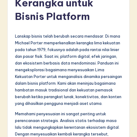
Kerangka untuk
d
o
Bisnis Platform
n
e
Lanskap bisnis telah berubah secara mendasar. Di mana
si
Michael Porter memperkenalkan kerangka lima kekuatan
pada tahun 1979, fokusnya adalah pada rantai nilai linier
a
dan pasar fisik. Saat ini, platform digital, efek jaringan,
n
dan ekosistem berbasis data mendominasi. Panduan ini
mengeksplorasi bagaimana menyesuaikan Lima
-
Kekuatan Porter untuk menganalisis dinamika persaingan
L
dalam bisnis platform. Kami akan meninjau bagaimana
hambatan masuk tradisional dan kekuatan pemasok
a
berubah ketika perangkat lunak, konektivitas, dan konten
t
yang dihasilkan pengguna menjadi aset utama.
e
Memahami penyesuaian ini sangat penting untuk
perencanaan strategis. Analisis statis terhadap masa
s
lalu tidak mengungkapkan kerentanan ekosistem digital.
t
Dengan menyesuaikan kembali kerangka tersebut,