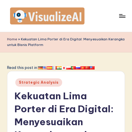
Skip
to
content
V
is
Home
»
Kekuatan Lima Porter di Era Digital: Menyesuaikan Kerangka
untuk Bisnis Platform
u
a
li
Read this post in:
z
Posted
Strategic Analysis
e
in
Kekuatan Lima
A
I
Porter di Era Digital:
I
Menyesuaikan
n