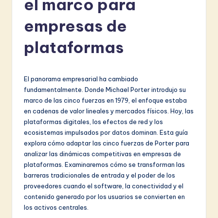
el marco para
a
ni
empresas de
s
plataformas
h
-
El panorama empresarial ha cambiado
L
fundamentalmente. Donde Michael Porter introdujo su
a
marco de las cinco fuerzas en 1979, el enfoque estaba
en cadenas de valor lineales y mercados físicos. Hoy, las
t
plataformas digitales, los efectos de red y los
e
ecosistemas impulsados por datos dominan. Esta guía
explora cómo adaptar las cinco fuerzas de Porter para
s
analizar las dinámicas competitivas en empresas de
t
plataformas. Examinaremos cómo se transforman las
barreras tradicionales de entrada y el poder de los
in
proveedores cuando el software, la conectividad y el
A
contenido generado por los usuarios se convierten en
los activos centrales.
I