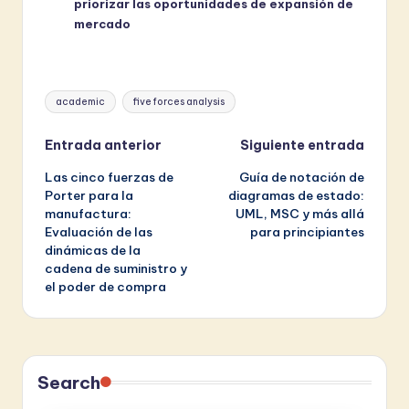
priorizar las oportunidades de expansión de
mercado
Etiquetas:
academic
five forces analysis
Navegación
Entrada anterior
Siguiente entrada
Las cinco fuerzas de
Guía de notación de
de
Porter para la
diagramas de estado:
manufactura:
UML, MSC y más allá
entradas
Evaluación de las
para principiantes
dinámicas de la
cadena de suministro y
el poder de compra
Search