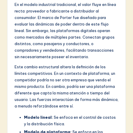
v
En el modelo industrial tradicional, el valor fluye en línea
a
recta: proveedor a fabricante a distribuidor al
consumidor. El marco de Porter fue diseñado para
ti
evaluar las dinámicas de poder dentro de este flujo
o
lineal. Sin embargo, las plataformas digitales operan
como mercados de múltiples partes. Conectan grupos
n
distintos, como pasajeros y conductores, o
compradores y vendedores, facilitando transacciones
sin necesariamente poseer el inventario.
Este cambio estructural altera la definición de los
límites competitivos. En un contexto de plataforma, un
competidor podría no ser otra empresa que venda el
mismo producto. En cambio, podría ser una plataforma
diferente que capta la misma atención o tiempo del
usuario. Las fuerzas interactúan de forma más dinámica,
a menudo reforzándose entre sí.
Modelo lineal:
Se enfoca en el control de costos
y la distribución física.
Modelo de plataforma:
Se enfoca en los