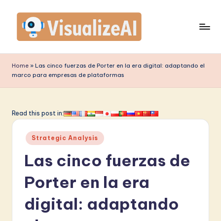
Saltar
al
contenido
V
is
Home
»
Las cinco fuerzas de Porter en la era digital: adaptando el
marco para empresas de plataformas
u
a
li
Read this post in:
z
Publicado
Strategic Analysis
e
en
Las cinco fuerzas de
A
I
Porter en la era
S
digital: adaptando
p