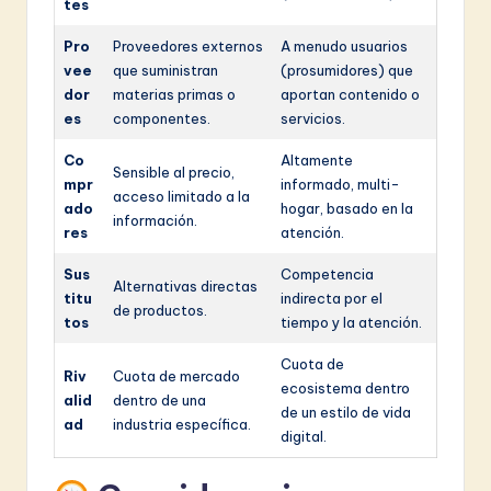
tes
Pro
Proveedores externos
A menudo usuarios
vee
que suministran
(prosumidores) que
dor
materias primas o
aportan contenido o
es
componentes.
servicios.
Co
Altamente
Sensible al precio,
mpr
informado, multi-
acceso limitado a la
ado
hogar, basado en la
información.
res
atención.
Sus
Competencia
Alternativas directas
titu
indirecta por el
de productos.
tos
tiempo y la atención.
Cuota de
Riv
Cuota de mercado
ecosistema dentro
alid
dentro de una
de un estilo de vida
ad
industria específica.
digital.