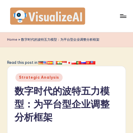
Skip
to
content
V
is
Home
»
数字时代的波特五力模型：为平台型企业调整分析框架
u
a
Read this post in:
li
Posted
z
Strategic Analysis
in
e
数字时代的波特五力模
A
型：为平台型企业调整
I
分析框架
S
i