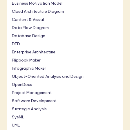
Business Motivation Model
Cloud Architecture Diagram
Content & Visual
Data Flow Diagram
Database Design
DFD
Enterprise Architecture
Flipbook Maker
Infographic Maker
Object-Oriented Analysis and Design
OpenDocs
Project Management
Software Development
Strategic Analysis
SysML
UML