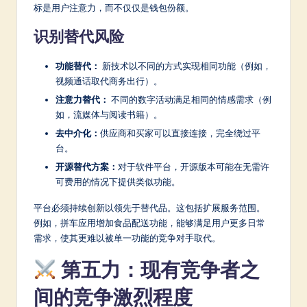
标是用户注意力，而不仅仅是钱包份额。
识别替代风险
功能替代：
新技术以不同的方式实现相同功能（例如，
视频通话取代商务出行）。
注意力替代：
不同的数字活动满足相同的情感需求（例
如，流媒体与阅读书籍）。
去中介化：
供应商和买家可以直接连接，完全绕过平
台。
开源替代方案：
对于软件平台，开源版本可能在无需许
可费用的情况下提供类似功能。
平台必须持续创新以领先于替代品。这包括扩展服务范围。
例如，拼车应用增加食品配送功能，能够满足用户更多日常
需求，使其更难以被单一功能的竞争对手取代。
第五力：现有竞争者之
间的竞争激烈程度