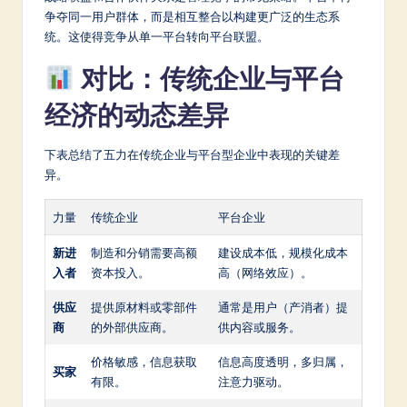
争夺同一用户群体，而是相互整合以构建更广泛的生态系
统。这使得竞争从单一平台转向平台联盟。
对比：传统企业与平台
经济的动态差异
下表总结了五力在传统企业与平台型企业中表现的关键差
异。
力量
传统企业
平台企业
新进
制造和分销需要高额
建设成本低，规模化成本
入者
资本投入。
高（网络效应）。
供应
提供原材料或零部件
通常是用户（产消者）提
商
的外部供应商。
供内容或服务。
价格敏感，信息获取
信息高度透明，多归属，
买家
有限。
注意力驱动。