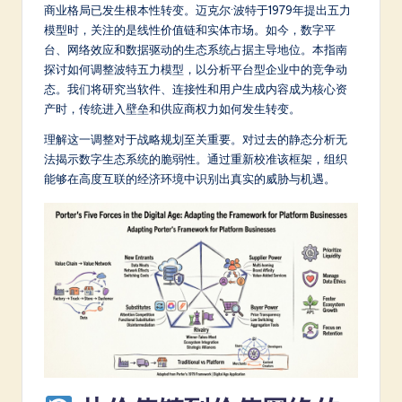
m
商业格局已发生根本性转变。迈克尔·波特于1979年提出五力
模型时，关注的是线性价值链和实体市场。如今，数字平
p
台、网络效应和数据驱动的生态系统占据主导地位。本指南
li
探讨如何调整波特五力模型，以分析平台型企业中的竞争动
态。我们将研究当软件、连接性和用户生成内容成为核心资
fi
产时，传统进入壁垒和供应商权力如何发生转变。
e
理解这一调整对于战略规划至关重要。对过去的静态分析无
d
法揭示数字生态系统的脆弱性。通过重新校准该框架，组织
能够在高度互联的经济环境中识别出真实的威胁与机遇。
C
hi
n
e
s
e
-
L