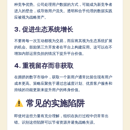
种竞争优势。公司处理用户数据的方式，可能成为新竞争者
进入的壁垒，或导致用户流失。透明和合乎伦理的数据实践
应被视为战略资产。
3. 促进生态系统增长
不要将每一次互动都视为交易，而应将其视为生态系统扩展
的机会。鼓励第三方开发者在平台上构建应用。这可以在不
增加内部运营负担的情况下提升平台价值。
4. 重视留存而非获取
在拥挤的数字市场中，获取一个新用户通常比留住现有用户
成本更高。策略应聚焦于通过忠诚度计划、优质客户服务和
持续的功能更新来提升用户的终身价值。
常见的实施陷阱
即使对这些力量有充分理解，组织在执行过程中仍常常出
错。识别这些陷阱可以节省资源并避免战略失误。