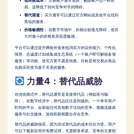
低转换成本：
注册账户通常免费，删除账户也一样容
易。这降低了转向竞争对手的障碍。
替代渠道：
买方通常可以通过官方网站或其他平台找到
类似的服务。
价格敏感性：
在数字市场中，价格比较毫无障碍，使买
方对微小的价格差异高度敏感。
平台可以通过提升网络价值来抵消买方的议价能力。个性化
推荐、忠诚度计划或集成生态系统（一个账户即可解锁多项
服务）等功能，使买方更不愿意转换。目标是将交易从商品
化购买转变为基于关系的服务。
力量4：替代品威胁
在传统模式中，替代品通常是直接替代品（例如茶与咖
啡）。在数字经济中，替代品往往是间接的。一个争夺用户
时间的平台，会面临任何其他数字活动的竞争。视频流媒体
服务与社交媒体、游戏和新闻聚合存在竞争。
替代品的威胁很高，因为尝试替代品的成本往往为零。用户
可以下载新应用并免费试用，无需财务承诺。竞争的主要指