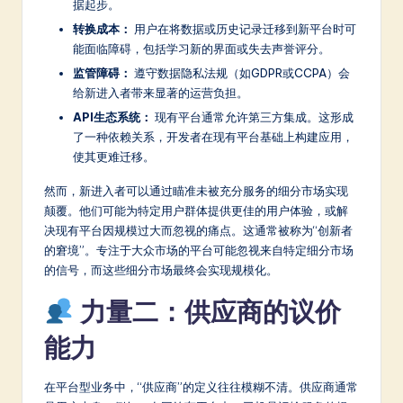
据起步。
转换成本：
用户在将数据或历史记录迁移到新平台时可
能面临障碍，包括学习新的界面或失去声誉评分。
监管障碍：
遵守数据隐私法规（如GDPR或CCPA）会
给新进入者带来显著的运营负担。
API生态系统：
现有平台通常允许第三方集成。这形成
了一种依赖关系，开发者在现有平台基础上构建应用，
使其更难迁移。
然而，新进入者可以通过瞄准未被充分服务的细分市场实现
颠覆。他们可能为特定用户群体提供更佳的用户体验，或解
决现有平台因规模过大而忽视的痛点。这通常被称为“创新者
的窘境”。专注于大众市场的平台可能忽视来自特定细分市场
的信号，而这些细分市场最终会实现规模化。
力量二：供应商的议价
能力
在平台型业务中，“供应商”的定义往往模糊不清。供应商通常