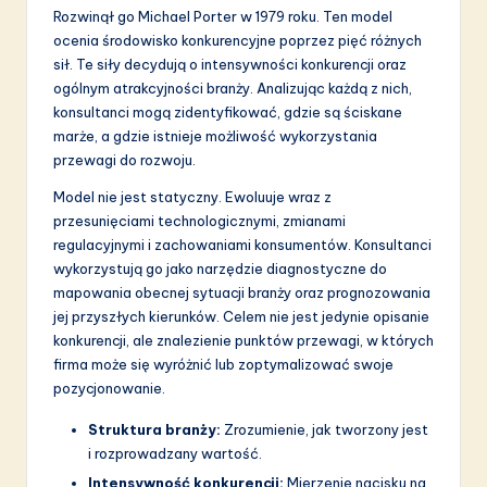
a
Rozwinął go Michael Porter w 1979 roku. Ten model
ti
ocenia środowisko konkurencyjne poprzez pięć różnych
sił. Te siły decydują o intensywności konkurencji oraz
o
ogólnym atrakcyjności branży. Analizując każdą z nich,
n
konsultanci mogą zidentyfikować, gdzie są ściskane
marże, a gdzie istnieje możliwość wykorzystania
przewagi do rozwoju.
Model nie jest statyczny. Ewoluuje wraz z
przesunięciami technologicznymi, zmianami
regulacyjnymi i zachowaniami konsumentów. Konsultanci
wykorzystują go jako narzędzie diagnostyczne do
mapowania obecnej sytuacji branży oraz prognozowania
jej przyszłych kierunków. Celem nie jest jedynie opisanie
konkurencji, ale znalezienie punktów przewagi, w których
firma może się wyróżnić lub zoptymalizować swoje
pozycjonowanie.
Struktura branży:
Zrozumienie, jak tworzony jest
i rozprowadzany wartość.
Intensywność konkurencji:
Mierzenie nacisku na