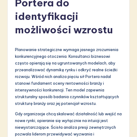
Portera do
li
s
identyfikacji
h
możliwości wzrostu
-
L
Planowanie strategiczne wymaga jasnego zrozumienia
a
konkurencyjnego otoczenia. Konsultanci biznesowi
t
często opierają się na ugruntowanych modelach, aby
przeanalizować dynamikę rynku i odkryć realne ścieżki
e
rozwoju. Wśród nich analiza pięciu sił Portera nadal
s
stanowi fundament oceny rentowności branży i
intensywności konkurencji. Ten model zapewnia
t
strukturalny sposób badania czynników kształtujących
in
strukturę branży oraz jej potencjał wzrostu.
A
Gdy organizacje chcą skalować działalność lub wejść na
nowe rynki, opieranie się wyłącznie na intuicji jest
I
niewystarczające. Ścisła analiza presji zewnętrznych
&
pozwala liderom przewidywać wyzwania i