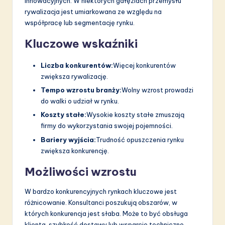
innowacyjnych. W niektórych gałęziach przemysłu
rywalizacja jest umiarkowana ze względu na
współpracę lub segmentację rynku.
Kluczowe wskaźniki
Liczba konkurentów:
Więcej konkurentów
zwiększa rywalizację.
Tempo wzrostu branży:
Wolny wzrost prowadzi
do walki o udział w rynku.
Koszty stałe:
Wysokie koszty stałe zmuszają
firmy do wykorzystania swojej pojemności.
Bariery wyjścia:
Trudność opuszczenia rynku
zwiększa konkurencję.
Możliwości wzrostu
W bardzo konkurencyjnych rynkach kluczowe jest
różnicowanie. Konsultanci poszukują obszarów, w
których konkurencja jest słaba. Może to być obsługa
klienta, szybkość dostawy lub wsparcie techniczne.