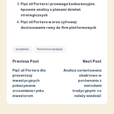
Pięć sił Portera i przewaga konkurencyjna:
łączenie analizy z planami działań
strategicznych
Pięć sił Portera w erze cyfrowej:
dostosowanie ramy do firm platformowych
Tags:
academic
five forces analysis
Post
Previous Post
Next Post
Pięć sił Portera dla
Analiza zorientowana
navigation
prezentacji
obiektowo w
inwestycyjnych:
porównaniu z
pokazywanie
metodami
zrozumienia rynku
tradycyjnymi: co
inwestorom
należy wiedzieć