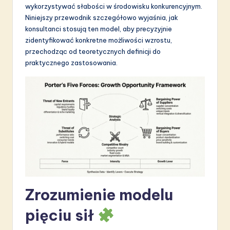
wykorzystywać słabości w środowisku konkurencyjnym.
S
Niniejszy przewodnik szczegółowo wyjaśnia, jak
o
konsultanci stosują ten model, aby precyzyjnie
zidentyfikować konkretne możliwości wzrostu,
f
przechodząc od teoretycznych definicji do
t
praktycznego zastosowania.
w
a
r
e
I
n
n
Zrozumienie modelu
o
pięciu sił
v