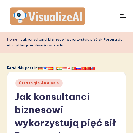
Skip
to
content
V
is
Home
»
Jak konsultanci biznesowi wykorzystują pięć sił Portera do
identyfikacji możliwości wzrostu
u
a
li
Read this post in:
z
Posted
Strategic Analysis
e
in
Jak konsultanci
A
I
biznesowi
P
wykorzystują pięć sił
o