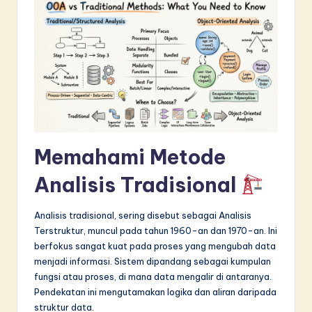
in
A
I
&
S
o
Memahami Metode
f
t
Analisis Tradisional
w
Analisis tradisional, sering disebut sebagai Analisis
a
Terstruktur, muncul pada tahun 1960-an dan 1970-an. Ini
r
berfokus sangat kuat pada proses yang mengubah data
menjadi informasi. Sistem dipandang sebagai kumpulan
e
fungsi atau proses, di mana data mengalir di antaranya.
I
Pendekatan ini mengutamakan logika dan aliran daripada
struktur data.