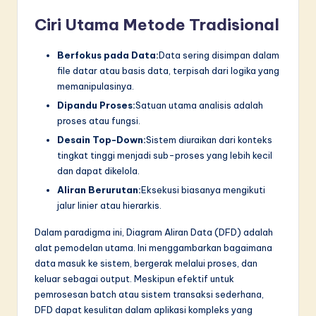
n
Ciri Utama Metode Tradisional
n
o
Berfokus pada Data:
Data sering disimpan dalam
file datar atau basis data, terpisah dari logika yang
v
memanipulasinya.
a
Dipandu Proses:
Satuan utama analisis adalah
ti
proses atau fungsi.
Desain Top-Down:
Sistem diuraikan dari konteks
o
tingkat tinggi menjadi sub-proses yang lebih kecil
n
dan dapat dikelola.
Aliran Berurutan:
Eksekusi biasanya mengikuti
jalur linier atau hierarkis.
Dalam paradigma ini, Diagram Aliran Data (DFD) adalah
alat pemodelan utama. Ini menggambarkan bagaimana
data masuk ke sistem, bergerak melalui proses, dan
keluar sebagai output. Meskipun efektif untuk
pemrosesan batch atau sistem transaksi sederhana,
DFD dapat kesulitan dalam aplikasi kompleks yang