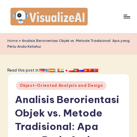
Skip
to
content
V
is
Home
»
Analisis Berorientasi Objek vs. Metode Tradisional: Apa yang
Perlu Anda Ketahui
u
a
li
Read this post in:
z
Posted
Object-Oriented Analysis and Design
e
in
Analisis Berorientasi
A
I
Objek vs. Metode
I
Tradisional: Apa
n