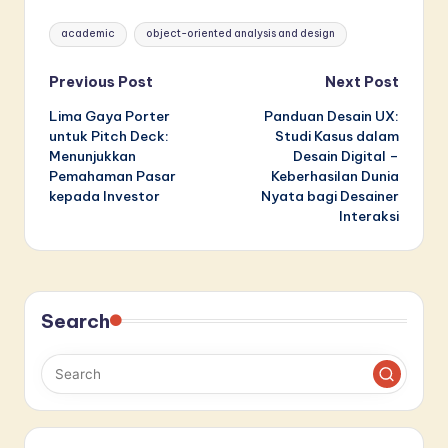
Tags:
academic
object-oriented analysis and design
Post
Previous Post
Next Post
Lima Gaya Porter
Panduan Desain UX:
navigation
untuk Pitch Deck:
Studi Kasus dalam
Menunjukkan
Desain Digital –
Pemahaman Pasar
Keberhasilan Dunia
kepada Investor
Nyata bagi Desainer
Interaksi
Search