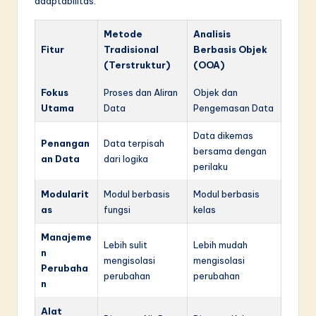
adaptabilitas.
Metode
Analisis
Fitur
Tradisional
Berbasis Objek
(Terstruktur)
(OOA)
Fokus
Proses dan Aliran
Objek dan
Utama
Data
Pengemasan Data
Data dikemas
Penangan
Data terpisah
bersama dengan
an Data
dari logika
perilaku
Modularit
Modul berbasis
Modul berbasis
as
fungsi
kelas
Manajeme
Lebih sulit
Lebih mudah
n
mengisolasi
mengisolasi
Perubaha
perubahan
perubahan
n
Alat