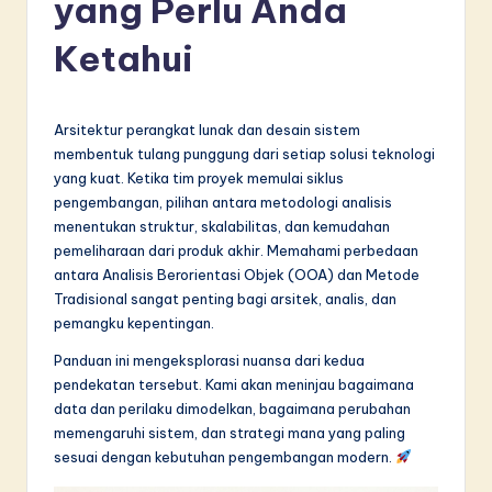
yang Perlu Anda
d
o
Ketahui
n
e
Arsitektur perangkat lunak dan desain sistem
si
membentuk tulang punggung dari setiap solusi teknologi
yang kuat. Ketika tim proyek memulai siklus
a
pengembangan, pilihan antara metodologi analisis
n
menentukan struktur, skalabilitas, dan kemudahan
pemeliharaan dari produk akhir. Memahami perbedaan
-
antara Analisis Berorientasi Objek (OOA) dan Metode
L
Tradisional sangat penting bagi arsitek, analis, dan
pemangku kepentingan.
a
Panduan ini mengeksplorasi nuansa dari kedua
t
pendekatan tersebut. Kami akan meninjau bagaimana
e
data dan perilaku dimodelkan, bagaimana perubahan
memengaruhi sistem, dan strategi mana yang paling
s
sesuai dengan kebutuhan pengembangan modern.
t