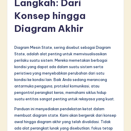
Langkah: Dari
d
o
Konsep hingga
n
Diagram Akhir
e
si
Diagram Mesin State, sering disebut sebagai Diagram
a
State, adalah alat penting untuk memvisualisasikan
n
perilaku suatu sistem. Mereka memetakan berbagai
kondisi yang dapat ada dalam suatu sistem serta
-
peristiwa yang menyebabkan perubahan dari satu
L
kondisi ke kondisi lain. Baik Anda sedang merancang
antarmuka pengguna, protokol komunikasi, atau
a
pengontrol perangkat keras, memahami siklus hidup
t
suatu entitas sangat penting untuk rekayasa yang kuat.
e
Panduan ini menyediakan pendekatan ketat dalam
membuat diagram state. Kami akan bergerak dari konsep
s
awal hingga diagram akhir yang telah divalidasi. Tidak
t
ada alat perangkat lunak yang disebutkan; fokus tetap