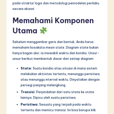
pada struktur logis dan metodologi pemodelan perilaku
in
secara akurat.
A
Memahami Komponen
I
Utama
&
S
Sebelum menggambar garis dan bentuk, Anda harus
memahami kosakata mesin state. Diagram state bukan
o
hanya bagan alur; ia mewakili waktu dan kondisi. Unsur-
f
unsur berikut membentuk dasar dari setiap diagram:
t
State:
Suatu kondisi atau situasi di mana sistem
w
melakukan aktivitas tertentu, menunggu peristiwa,
atau menunggu interval waktu. Dinyatakan dengan
a
persegi panjang melengkung.
r
Transisi:
Perpindahan dari satu state ke state
lainnya. Dipicu oleh suatu peristiwa.
e
Peristiwa:
Sesuatu yang terjadi pada waktu
I
tertentu dan memicu transisi. Ini bisa berupa klik