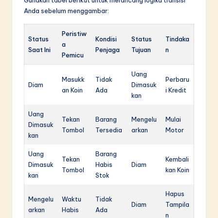
Gunakan tabel berikut untuk merancang logika transisi
Anda sebelum menggambar:
Peristiw
Status
Kondisi
Status
Tindaka
a
Saat Ini
Penjaga
Tujuan
n
Pemicu
Uang
Masukk
Tidak
Perbaru
Diam
Dimasuk
an Koin
Ada
i Kredit
kan
Uang
Tekan
Barang
Mengelu
Mulai
Dimasuk
Tombol
Tersedia
arkan
Motor
kan
Uang
Barang
Tekan
Kembali
Dimasuk
Habis
Diam
Tombol
kan Koin
kan
Stok
Hapus
Mengelu
Waktu
Tidak
Diam
Tampila
arkan
Habis
Ada
n