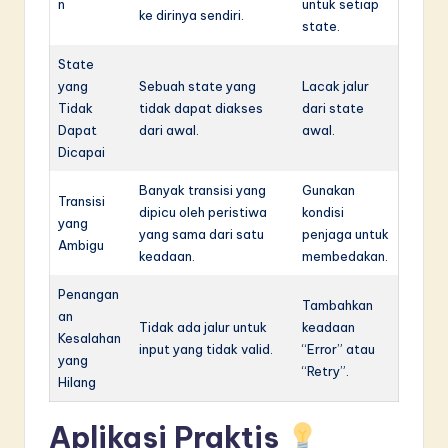
n
untuk setiap
ke dirinya sendiri.
state.
State
yang
Sebuah state yang
Lacak jalur
Tidak
tidak dapat diakses
dari state
Dapat
dari awal.
awal.
Dicapai
Banyak transisi yang
Gunakan
Transisi
dipicu oleh peristiwa
kondisi
yang
yang sama dari satu
penjaga untuk
Ambigu
keadaan.
membedakan.
Penangan
Tambahkan
an
Tidak ada jalur untuk
keadaan
Kesalahan
input yang tidak valid.
“Error” atau
yang
“Retry”.
Hilang
Aplikasi Praktis