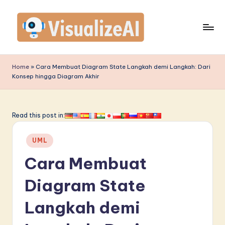
Skip
to
content
V
is
Home
»
Cara Membuat Diagram State Langkah demi Langkah: Dari
Konsep hingga Diagram Akhir
u
a
li
Read this post in:
z
Posted
UML
e
in
Cara Membuat
A
I
Diagram State
I
Langkah demi
n