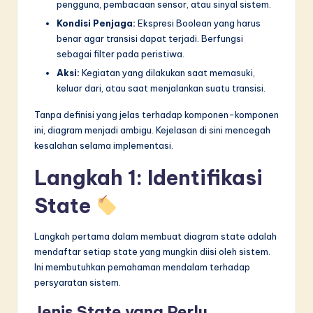
n
pengguna, pembacaan sensor, atau sinyal sistem.
Kondisi Penjaga:
Ekspresi Boolean yang harus
n
benar agar transisi dapat terjadi. Berfungsi
o
sebagai filter pada peristiwa.
v
Aksi:
Kegiatan yang dilakukan saat memasuki,
keluar dari, atau saat menjalankan suatu transisi.
a
Tanpa definisi yang jelas terhadap komponen-komponen
ti
ini, diagram menjadi ambigu. Kejelasan di sini mencegah
o
kesalahan selama implementasi.
n
Langkah 1: Identifikasi
State
Langkah pertama dalam membuat diagram state adalah
mendaftar setiap state yang mungkin diisi oleh sistem.
Ini membutuhkan pemahaman mendalam terhadap
persyaratan sistem.
Jenis State yang Perlu