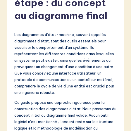
étape : du concept
e
n
au diagramme final
c
h
Les diagrammes d’état-machine, souvent appelés
-
diagrammes d’état, sont des outils essentiels pour
visualiser le comportement d’un système. Ils
L
représentent les différentes conditions dans lesquelles
a
un système peut exister, ainsi que les événements qui
provoquent un changement d’une condition à une autre.
t
Que vous conceviez une interface utilisateur, un
e
protocole de communication ou un contrôleur matériel,
comprendre le cycle de vie d’une entité est crucial pour
s
une ingénierie robuste.
t
Ce guide propose une approche rigoureuse pour la
in
construction des diagrammes d’état. Nous passerons du
concept initial au diagramme final validé. Aucun outil
A
logiciel n’est mentionné ; l’accent reste sur la structure
I
logique et la méthodologie de modélisation du