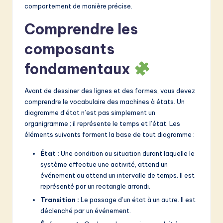
comportement de manière précise.
&
Comprendre les
S
o
composants
f
fondamentaux
t
Avant de dessiner des lignes et des formes, vous devez
w
comprendre le vocabulaire des machines à états. Un
a
diagramme d’état n’est pas simplement un
organigramme ; il représente le temps et l’état. Les
r
éléments suivants forment la base de tout diagramme :
e
État :
Une condition ou situation durant laquelle le
I
système effectue une activité, attend un
n
événement ou attend un intervalle de temps. Il est
représenté par un rectangle arrondi.
n
Transition :
Le passage d’un état à un autre. Il est
o
déclenché par un événement.