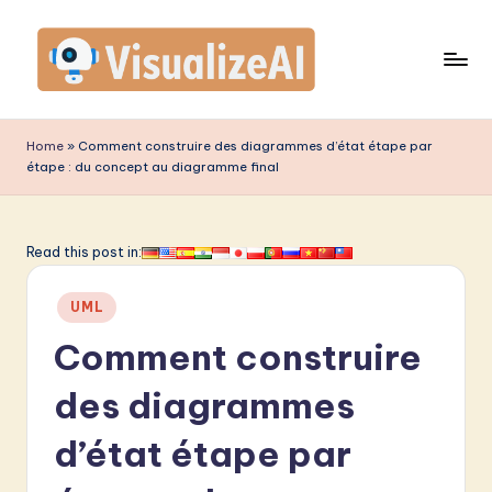
Skip
to
content
V
is
Home
»
Comment construire des diagrammes d’état étape par
étape : du concept au diagramme final
u
a
li
Read this post in:
z
Posted
UML
e
in
Comment construire
A
I
des diagrammes
F
d’état étape par
r