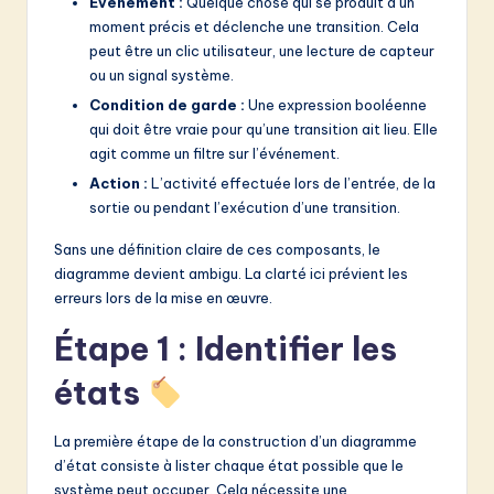
v
Événement :
Quelque chose qui se produit à un
moment précis et déclenche une transition. Cela
a
peut être un clic utilisateur, une lecture de capteur
ti
ou un signal système.
Condition de garde :
Une expression booléenne
o
qui doit être vraie pour qu’une transition ait lieu. Elle
n
agit comme un filtre sur l’événement.
Action :
L’activité effectuée lors de l’entrée, de la
sortie ou pendant l’exécution d’une transition.
Sans une définition claire de ces composants, le
diagramme devient ambigu. La clarté ici prévient les
erreurs lors de la mise en œuvre.
Étape 1 : Identifier les
états
La première étape de la construction d’un diagramme
d’état consiste à lister chaque état possible que le
système peut occuper. Cela nécessite une