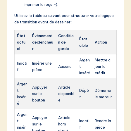
Imprimer le reçu »).
Utilisez le tableau suivant pour structurer votre logique
de transition avant de dessiner :
État
Événement
Conditio
État
actu
déclencheu
n de
Action
cible
el
r
garde
Argen
Mettre à
Inacti
Insérer une
Aucune
t
jour le
f
pièce
inséré
crédit
Argen
Appuyer
Article
t
Dépô
Démarrer
sur le
disponibl
insér
t
le moteur
bouton
e
é
Argen
Appuyer
Article
t
Inacti
Rendre la
sur le
hors
insér
f
pièce
bouton
stock