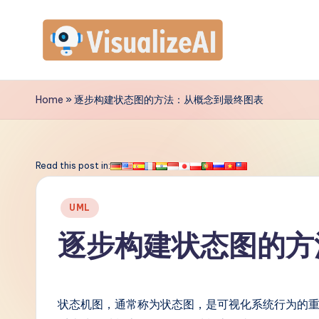
Skip
to
V
content
is
Home
»
逐步构建状态图的方法：从概念到最终图表
u
a
Read this post in:
li
Posted
UML
z
in
逐步构建状态图的方
e
A
状态机图，通常称为状态图，是可视化系统行为的
I