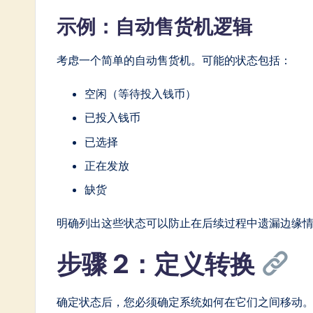
in
示例：自动售货机逻辑
A
考虑一个简单的自动售货机。可能的状态包括：
I
空闲（等待投入钱币）
&
已投入钱币
S
已选择
o
正在发放
ft
缺货
w
明确列出这些状态可以防止在后续过程中遗漏边缘
a
步骤 2：定义转换
r
确定状态后，您必须确定系统如何在它们之间移动
e