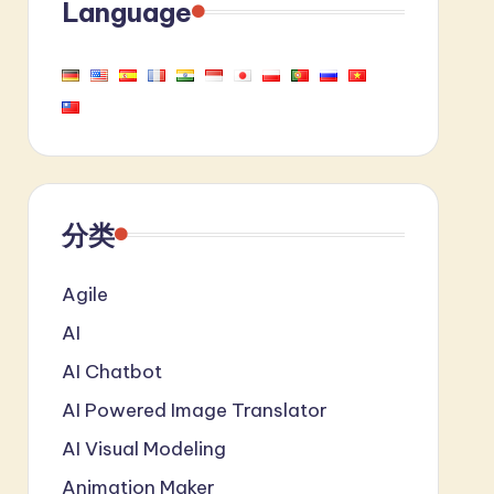
Language
分类
Agile
AI
AI Chatbot
AI Powered Image Translator
AI Visual Modeling
Animation Maker