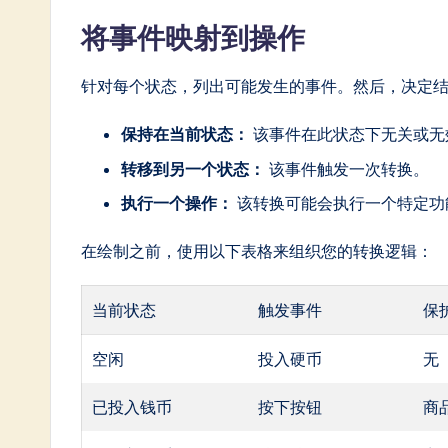
In
将事件映射到操作
n
针对每个状态，列出可能发生的事件。然后，决定
o
保持在当前状态：
该事件在此状态下无关或无
v
转移到另一个状态：
该事件触发一次转换。
a
执行一个操作：
该转换可能会执行一个特定功
ti
在绘制之前，使用以下表格来组织您的转换逻辑：
o
当前状态
触发事件
保
n
空闲
投入硬币
无
已投入钱币
按下按钮
商