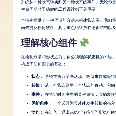
系统从一种状态转换到另一种状态的事件。无论你
S
生命周期对于稳健的工程设计都至关重要。
i
本指南提供了一种严谨的方法来构建状态图。我们
南未提及任何软件工具，重点始终放在逻辑结构以
m
理解核心组件
p
li
在绘制线条和形状之前，你必须理解状态机的术语
fi
构成了任何图表的基础：
e
状态：
系统在执行某些活动、等待事件或等待
d
转换：
从一个状态到另一个状态的移动。它由
C
事件：
在特定时间发生的某种事情，会触发转
保护条件：
一个必须为真才能发生转换的布尔
hi
动作：
在进入、退出或执行转换期间所执行的