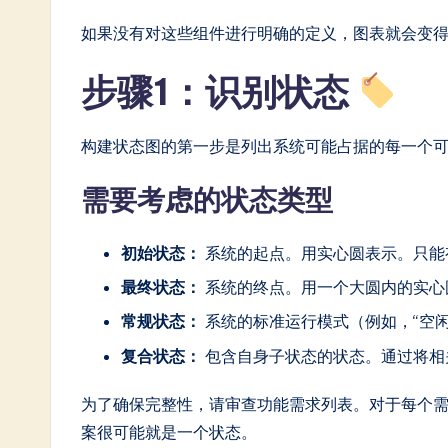
n
如果没有对这些组件进行明确的定义，图表就会变
e
步骤1：识别状态
s
e
构建状态图的第一步是列出系统可能占据的每一个
-
需要考虑的状态类型
L
a
初始状态：
系统的起点。用实心圆表示。只能
最终状态：
系统的终点。用一个大圆内的实心
t
常规状态：
系统的标准运行模式（例如，“空闲”
e
复合状态：
包含自身子状态的状态。通过将相
s
为了确保完整性，请审查功能需求列表。对于每个需
t
案很可能就是一个状态。