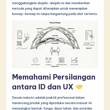
menggabungkan disiplin-disiplin ini dan memberikan
in
metode yang dapat diterapkan untuk menerapkan
A
konsep-konsep ini tanpa bergantung pada alat tertentu.
I
&
S
o
f
t
w
Memahami Persilangan
a
antara ID dan UX
r
e
Desain industri adalah praktik profesional dalam
I
merancang produk yang diproduksi secara massal. Ini
menyangkut bentuk, fungsi, daya tahan, dan estetika