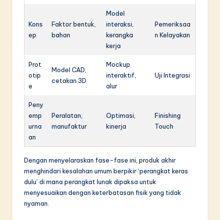
Model
Kons
Faktor bentuk,
interaksi,
Pemeriksaa
ep
bahan
kerangka
n Kelayakan
kerja
Prot
Mockup
Model CAD,
otip
interaktif,
Uji Integrasi
cetakan 3D
e
alur
Peny
emp
Peralatan,
Optimasi,
Finishing
urna
manufaktur
kinerja
Touch
an
Dengan menyelaraskan fase-fase ini, produk akhir
menghindari kesalahan umum berpikir ‘perangkat keras
dulu’ di mana perangkat lunak dipaksa untuk
menyesuaikan dengan keterbatasan fisik yang tidak
nyaman.