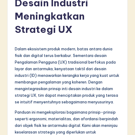
Desain Industri
d
o
Meningkatkan
n
Strategi UX
e
si
Dalam ekosistem produk modern, batas antara dunia
a
fisik dan digital terus berkabur. Sementara desain
n
Pengalaman Pengguna (UX) tradisional berfokus pada
layar dan antarmuka, kenyataan taktil dari desain
-
industri (ID) menawarkan kerangka kerja yang kuat untuk
L
membangun pengalaman yang koheren. Dengan
mengintegrasikan prinsip inti desain industri ke dalam
a
strategi UX, tim dapat menciptakan produk yang terasa
t
se intuitif menyentuhnya sebagaimana menyusurinya.
e
Panduan ini mengeksplorasi bagaimana prinsip-prinsip
seperti ergonomi, materialitas, dan afordansi berpindah
s
dari objek fisik ke antarmuka digital. Kami akan meninjau
t
keselarasan strategis yang diperlukan untuk