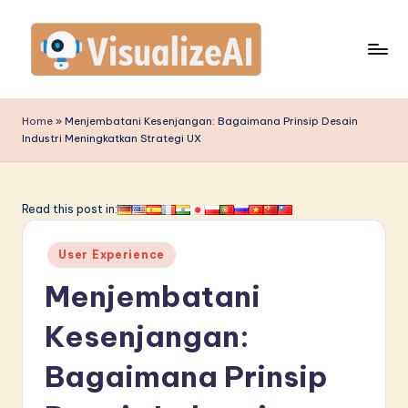
Skip
to
content
V
is
Home
»
Menjembatani Kesenjangan: Bagaimana Prinsip Desain
Industri Meningkatkan Strategi UX
u
a
li
Read this post in:
z
Posted
User Experience
e
in
Menjembatani
A
I
Kesenjangan:
I
Bagaimana Prinsip
n