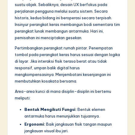
n
suatu objek. Sebaliknya, desain UX berfokus pada
n
perjalanan pengguna melalui suatu sistem. Secara
historis, kedua bidang ini beroperasi secara terpisah.
o
Insinyur perangkat keras membangun bodi sementara tim
v
perangkat lunak membangun antarmuka. Hari ini,
pemisahan ini menciptakan gesekan.
a
Pertimbangkan perangkat rumah pintar. Penempatan
ti
tombol pada perangkat keras harus sesuai dengan logika
o
di layar. Jika interaksi fisik terasa berat atau tidak
responsif, umpan balik digital harus
n
mengkompensasinya. Menjembatani kesenjangan ini
membutuhkan kosakata bersama.
Area-area kunci di mana disiplin-disiplin ini bertemu
meliputi:
Bentuk Mengikuti Fungsi:
Bentuk elemen
antarmuka harus menunjukkan tujuannya.
Ergonomi:
Baik jangkauan fisik tangan maupun
jangkauan visual ibu jari.