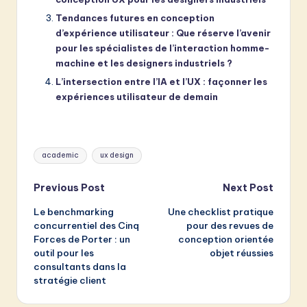
Tendances futures en conception
d’expérience utilisateur : Que réserve l’avenir
pour les spécialistes de l’interaction homme-
machine et les designers industriels ?
L’intersection entre l’IA et l’UX : façonner les
expériences utilisateur de demain
Tags:
academic
ux design
Post
Previous Post
Next Post
Le benchmarking
Une checklist pratique
navigation
concurrentiel des Cinq
pour des revues de
Forces de Porter : un
conception orientée
outil pour les
objet réussies
consultants dans la
stratégie client