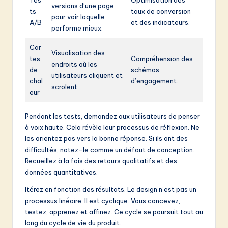
Tes
Optimisation des
versions d’une page
ts
taux de conversion
pour voir laquelle
A/B
et des indicateurs.
performe mieux.
Car
Visualisation des
tes
Compréhension des
endroits où les
de
schémas
utilisateurs cliquent et
chal
d’engagement.
scrolent.
eur
Pendant les tests, demandez aux utilisateurs de penser
à voix haute. Cela révèle leur processus de réflexion. Ne
les orientez pas vers la bonne réponse. Si ils ont des
difficultés, notez-le comme un défaut de conception.
Recueillez à la fois des retours qualitatifs et des
données quantitatives.
Itérez en fonction des résultats. Le design n’est pas un
processus linéaire. Il est cyclique. Vous concevez,
testez, apprenez et affinez. Ce cycle se poursuit tout au
long du cycle de vie du produit.