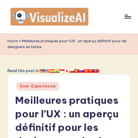
Skip
to
content
V
is
Home
»
Meilleures pratiques pour l’UX : un aperçu définitif pour les
designers en herbe
u
a
li
Read this post in:
z
Posted
User Experience
e
in
Meilleures pratiques
A
I
pour l’UX : un aperçu
F
définitif pour les
r