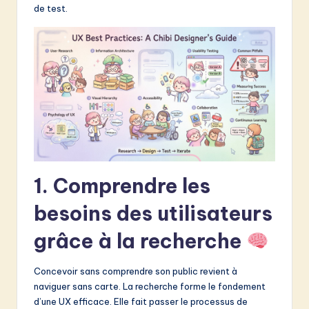
de test.
&
S
o
f
t
w
a
r
1. Comprendre les
e
besoins des utilisateurs
I
grâce à la recherche
n
n
Concevoir sans comprendre son public revient à
naviguer sans carte. La recherche forme le fondement
o
d’une UX efficace. Elle fait passer le processus de