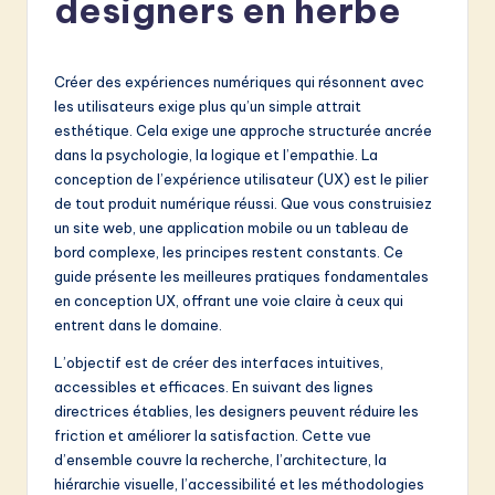
designers en herbe
e
n
c
Créer des expériences numériques qui résonnent avec
les utilisateurs exige plus qu’un simple attrait
h
esthétique. Cela exige une approche structurée ancrée
-
dans la psychologie, la logique et l’empathie. La
conception de l’expérience utilisateur (UX) est le pilier
L
de tout produit numérique réussi. Que vous construisiez
a
un site web, une application mobile ou un tableau de
bord complexe, les principes restent constants. Ce
t
guide présente les meilleures pratiques fondamentales
e
en conception UX, offrant une voie claire à ceux qui
entrent dans le domaine.
s
L’objectif est de créer des interfaces intuitives,
t
accessibles et efficaces. En suivant des lignes
in
directrices établies, les designers peuvent réduire les
friction et améliorer la satisfaction. Cette vue
A
d’ensemble couvre la recherche, l’architecture, la
I
hiérarchie visuelle, l’accessibilité et les méthodologies