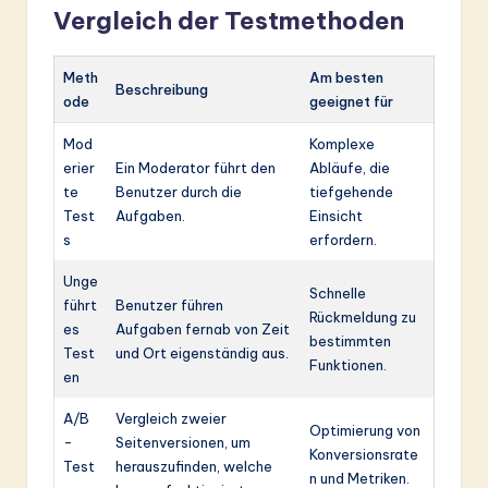
Vergleich der Testmethoden
Meth
Am besten
Beschreibung
ode
geeignet für
Mod
Komplexe
erier
Ein Moderator führt den
Abläufe, die
te
Benutzer durch die
tiefgehende
Test
Aufgaben.
Einsicht
s
erfordern.
Unge
Schnelle
führt
Benutzer führen
Rückmeldung zu
es
Aufgaben fernab von Zeit
bestimmten
Test
und Ort eigenständig aus.
Funktionen.
en
A/B
Vergleich zweier
Optimierung von
-
Seitenversionen, um
Konversionsrate
Test
herauszufinden, welche
n und Metriken.