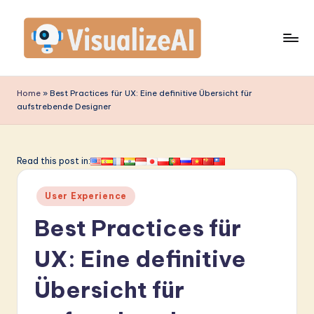
Skip
to
content
V
is
Home
»
Best Practices für UX: Eine definitive Übersicht für
aufstrebende Designer
u
a
li
Read this post in:
z
Posted
User Experience
e
in
Best Practices für
A
I
UX: Eine definitive
G
Übersicht für
e