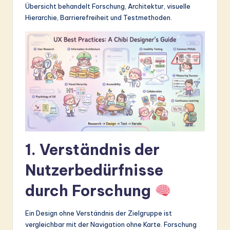
Übersicht behandelt Forschung, Architektur, visuelle
&
Hierarchie, Barrierefreiheit und Testmethoden.
S
o
ft
w
a
r
e
1. Verständnis der
In
n
Nutzerbedürfnisse
o
durch Forschung
v
Ein Design ohne Verständnis der Zielgruppe ist
a
vergleichbar mit der Navigation ohne Karte. Forschung