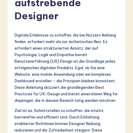
aufstrebende
r
m
Designer
a
n
Digitale Erlebnisse zu schaffen, die bei Nutzern Anklang
-
finden, erfordert mehr als nur ästhetischen Reiz. Es
erfordert einen strukturierten Ansatz, der auf
L
Psychologie, Logik und Empathie beruht.
a
Benutzererfahrung (UX) Design ist die Grundlage jedes
erfolgreichen digitalen Produkts. Egal, ob Sie eine
t
Website, eine mobile Anwendung oder ein komplexes
e
Dashboard erstellen – die Prinzipien bleiben konsistent.
Diese Anleitung skizziert die grundlegenden Best
s
Practices für UX-Design und bietet einen klaren Weg für
t
diejenigen, die in diesem Bereich tätig werden möchten.
in
Ziel ist es, Schnittstellen zu schaffen, die intuitiv,
barrierefrei und effizient sind. Durch Einhaltung
A
etablierter Richtlinien können Designer Reibung
I
reduzieren und die Zufriedenheit steigern. Diese