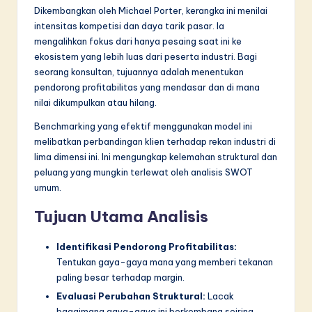
n
Dikembangkan oleh Michael Porter, kerangka ini menilai
n
intensitas kompetisi dan daya tarik pasar. Ia
mengalihkan fokus dari hanya pesaing saat ini ke
o
ekosistem yang lebih luas dari peserta industri. Bagi
v
seorang konsultan, tujuannya adalah menentukan
pendorong profitabilitas yang mendasar dan di mana
a
nilai dikumpulkan atau hilang.
ti
Benchmarking yang efektif menggunakan model ini
o
melibatkan perbandingan klien terhadap rekan industri di
lima dimensi ini. Ini mengungkap kelemahan struktural dan
n
peluang yang mungkin terlewat oleh analisis SWOT
umum.
Tujuan Utama Analisis
Identifikasi Pendorong Profitabilitas:
Tentukan gaya-gaya mana yang memberi tekanan
paling besar terhadap margin.
Evaluasi Perubahan Struktural:
Lacak
bagaimana gaya-gaya ini berkembang seiring