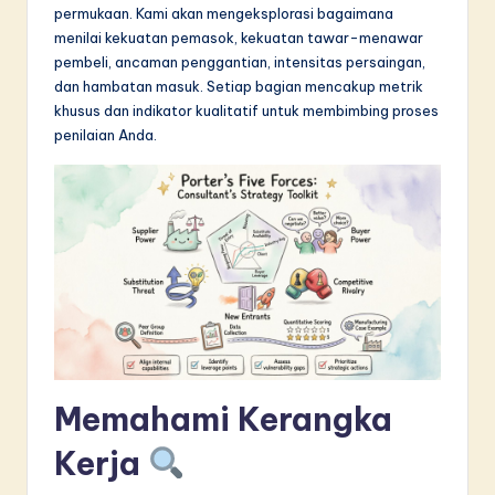
permukaan. Kami akan mengeksplorasi bagaimana
in
menilai kekuatan pemasok, kekuatan tawar-menawar
A
pembeli, ancaman penggantian, intensitas persaingan,
dan hambatan masuk. Setiap bagian mencakup metrik
I
khusus dan indikator kualitatif untuk membimbing proses
&
penilaian Anda.
S
o
f
t
w
a
r
Memahami Kerangka
e
Kerja
I