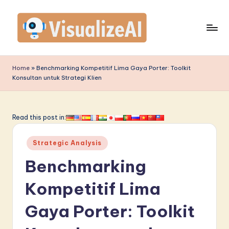
Skip
to
content
V
is
Home
»
Benchmarking Kompetitif Lima Gaya Porter: Toolkit
Konsultan untuk Strategi Klien
u
a
li
Read this post in:
z
Posted
Strategic Analysis
e
in
Benchmarking
A
I
Kompetitif Lima
I
Gaya Porter: Toolkit
n