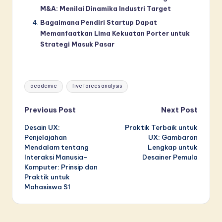
M&A: Menilai Dinamika Industri Target
Bagaimana Pendiri Startup Dapat
Memanfaatkan Lima Kekuatan Porter untuk
Strategi Masuk Pasar
Tags:
academic
five forces analysis
Post
Previous Post
Next Post
Desain UX:
Praktik Terbaik untuk
navigation
Penjelajahan
UX: Gambaran
Mendalam tentang
Lengkap untuk
Interaksi Manusia-
Desainer Pemula
Komputer: Prinsip dan
Praktik untuk
Mahasiswa S1