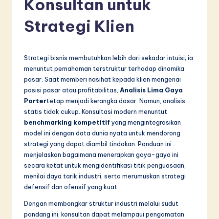
Konsultan untuk
d
o
Strategi Klien
n
e
Strategi bisnis membutuhkan lebih dari sekadar intuisi; ia
si
menuntut pemahaman terstruktur terhadap dinamika
pasar. Saat memberi nasihat kepada klien mengenai
a
posisi pasar atau profitabilitas,
Analisis Lima Gaya
n
Porter
tetap menjadi kerangka dasar. Namun, analisis
statis tidak cukup. Konsultasi modern menuntut
-
benchmarking kompetitif
yang mengintegrasikan
L
model ini dengan data dunia nyata untuk mendorong
strategi yang dapat diambil tindakan. Panduan ini
a
menjelaskan bagaimana menerapkan gaya-gaya ini
t
secara ketat untuk mengidentifikasi titik penguasaan,
menilai daya tarik industri, serta merumuskan strategi
e
defensif dan ofensif yang kuat.
s
Dengan membongkar struktur industri melalui sudut
t
pandang ini, konsultan dapat melampaui pengamatan