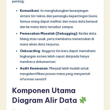
n
penting:
n
Komunikasi:
Ini menghubungkan kesenjangan
antara tim teknis dan pemangku kepentingan bisnis.
o
Semua orang dapat melihat dari mana data berasal
v
dan ke mana data tersebut sampai.
a
Pemecahan Masalah (Debugging):
Ketika data
hilang atau rusak, peta membantu menentukan di
ti
mana aliran data terputus.
o
Onboarding:
Anggota tim baru dapat memahami
lingkungan sistem lebih cepat daripada hanya
n
membaca dokumentasi.
Audit Keamanan:
Menjadi lebih mudah untuk
mengidentifikasi proses mana yang menyentuh
informasi sensitif.
Komponen Utama
Diagram Alir Data