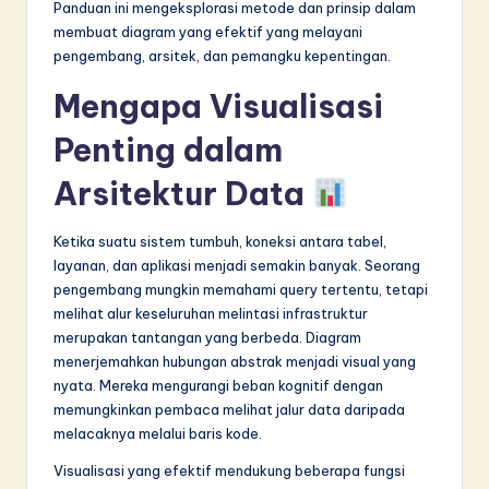
Panduan ini mengeksplorasi metode dan prinsip dalam
in
membuat diagram yang efektif yang melayani
pengembang, arsitek, dan pemangku kepentingan.
A
Mengapa Visualisasi
I
&
Penting dalam
S
Arsitektur Data
o
f
Ketika suatu sistem tumbuh, koneksi antara tabel,
layanan, dan aplikasi menjadi semakin banyak. Seorang
t
pengembang mungkin memahami query tertentu, tetapi
w
melihat alur keseluruhan melintasi infrastruktur
merupakan tantangan yang berbeda. Diagram
a
menerjemahkan hubungan abstrak menjadi visual yang
r
nyata. Mereka mengurangi beban kognitif dengan
memungkinkan pembaca melihat jalur data daripada
e
melacaknya melalui baris kode.
I
Visualisasi yang efektif mendukung beberapa fungsi