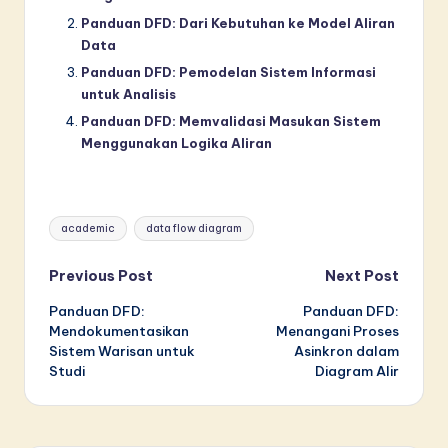
Panduan DFD: Dari Kebutuhan ke Model Aliran
Data
Panduan DFD: Pemodelan Sistem Informasi
untuk Analisis
Panduan DFD: Memvalidasi Masukan Sistem
Menggunakan Logika Aliran
Tags:
academic
data flow diagram
Post
Previous Post
Next Post
Panduan DFD:
Panduan DFD:
navigation
Mendokumentasikan
Menangani Proses
Sistem Warisan untuk
Asinkron dalam
Studi
Diagram Alir