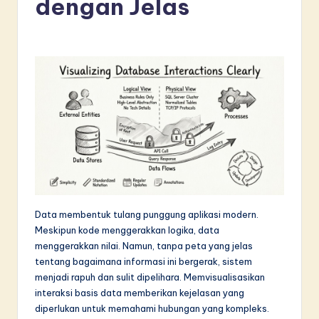
dengan Jelas
d
o
n
e
si
a
n
-
L
Data membentuk tulang punggung aplikasi modern.
a
Meskipun kode menggerakkan logika, data
t
menggerakkan nilai. Namun, tanpa peta yang jelas
tentang bagaimana informasi ini bergerak, sistem
e
menjadi rapuh dan sulit dipelihara. Memvisualisasikan
s
interaksi basis data memberikan kejelasan yang
diperlukan untuk memahami hubungan yang kompleks.
t