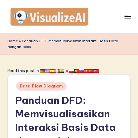
Skip
to
content
V
is
Home
»
Panduan DFD: Memvisualisasikan Interaksi Basis Data
dengan Jelas
u
a
li
Read this post in:
z
Posted
Data Flow Diagram
e
in
Panduan DFD:
A
I
Memvisualisasikan
I
Interaksi Basis Data
n